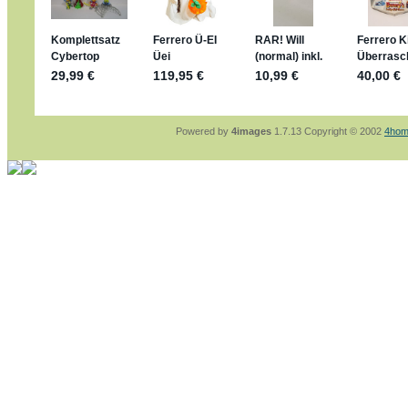
sammelspass.de/einladung/4B72FED814
jan-lukas:
geschrieben am: 28. 4. 2026 - 21
stimmt, jetzt fällt es mir auch ein
*Bussi*
Bonsaipanther:
geschrieben am: 28. 4. 2026
So habe ich das in Erinnerung ... oder?
Bonsaipanther:
geschrieben am: 28. 4. 2026
Nö, gabs nicht ... die 2020er EM oder WM w
Ferrero hat die aber trotzdem rausgebracht 
Powered by
4images
1.7.13 Copyright © 2002
4hom
jan-lukas:
geschrieben am: 28. 4. 2026 - 15
WM Sticker habe ich komplett, kommen die 
Gab es zur WM 2022 keine Teamsticker ???
im Netz finde ich auch keine Info
jan-lukas:
geschrieben am: 26. 4. 2026 - 11
Bin gerade begeistert, Figuren kann man sehr
klappt sehr gut mit dem Befehl - gerade stel
versucht es einfach mal mit ChatGPT, man k
erstellen.
jan-lukas:
geschrieben am: 26. 4. 2026 - 10
erledigt
Bonsaipanther:
geschrieben am: 26. 4. 2026
Ordner Metallfiguren - den Hinweis oben bitt
jan-lukas:
geschrieben am: 25. 4. 2026 - 22
So, Umzug beendet, hoffe es läuft jetzt bess
Bitte achtet auf fehlende Bilder
Danke
Bonsaipanther:
geschrieben am: 20. 4. 2026
NUR ist gut - habe 6 Stück gekauft und davo
Gibt jetzt auch die 3er-Handtaschen - sind mi