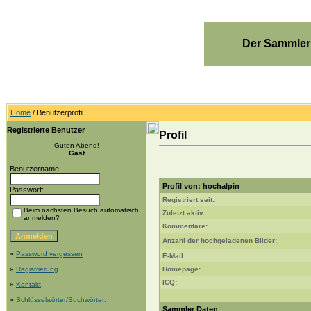
Der Sammler
Home
/ Benutzerprofil
Registrierte Benutzer
Profil
Guten Abend!
Gast
Benutzername:
Profil von: hochalpin
Passwort:
Registriert seit:
Beim nächsten Besuch automatisch
Zuletzt aktiv:
anmelden?
Kommentare:
Anzahl der hochgeladenen Bilder:
»
Password vergessen
E-Mail:
»
Registrierung
Homepage:
ICQ:
»
Kontakt
»
Schlüsselwörter/Suchwörter:
Sammler Daten