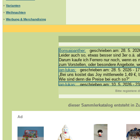
»
Varianten
»
Weihnachten
»
Werbung & Merchandising
Bonsaipanther:
geschrieben am: 28. 5. 2026
Leider auch so, etwas besser sind 3er o.ä. a
Darum kaufe ich Ferrero nur noch, wenn es 
zum Vorstellen, oder besondere Angebote, 
jan-lukas:
geschrieben am: 28. 5. 2026 - 17
„Bei uns kostet das Joy mittlerweile 1,49 €, 
Wie sind denn die Preise bei euch so?“
jan-lukas:
geschrieben am: 10. 5. 2026 - 23
erledigt *bussi*
Bitte registriere
Bonsaipanther:
geschrieben am: 10. 5. 2026
@ Harald
https://www.ue-ei-portal-sammlerkatalog.de/
dieser Sammlerkatalog entsteht in 
Dein Enkel sollte zur Strafe die nächsten 3
*bussi*
jan-lukas:
geschrieben am: 8. 5. 2026 - 12:
Für die Figuren VC307, 310, 318 und 326 ha
mein Enkel hat die leider weggeworfen *grrrr* 
jan-lukas:
geschrieben am: 29. 4. 2026 - 18
https://www.ferrero-