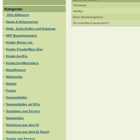
Vorname
Kategorien
Hobby
»
.USA Altfiguren
Dein Sammelgebiet
»
Haupt & Nebenserien
Du möchtest tauschen?
»
Hefte, Zeitschriften und Kataloge
»
HPF Bauanleitungen
»
Kinder Brioss etc.
»
Kinder Freude/Maxi Eier
»
KinderJoy/Eis
»
KinderJoy/Merendero
»
Metallfiguren
»
Multimedia
»
Nutella
»
Puzzle
»
Sammelbilder
»
Sammelbilder ab 50'er
»
Sonstiges von Ferrero
»
Spielwelten
»
Spielzeug aus dem Ei
»
Spielzeug aus dem Ei (Euro)
»
Trucks von Ferrero