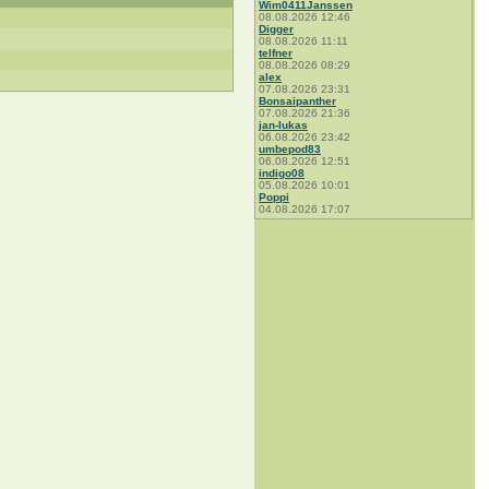
Wim0411Janssen
08.08.2026 12:46
Digger
08.08.2026 11:11
telfner
08.08.2026 08:29
alex
07.08.2026 23:31
Bonsaipanther
07.08.2026 21:36
jan-lukas
06.08.2026 23:42
umbepod83
06.08.2026 12:51
indigo08
05.08.2026 10:01
Poppi
04.08.2026 17:07