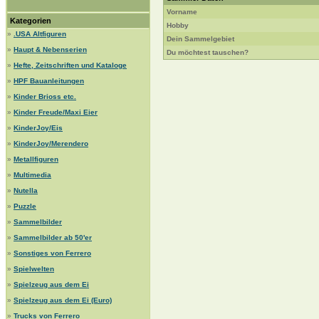
Vorname
Kategorien
Hobby
»
.USA Altfiguren
Dein Sammelgebiet
»
Haupt & Nebenserien
Du möchtest tauschen?
»
Hefte, Zeitschriften und Kataloge
»
HPF Bauanleitungen
»
Kinder Brioss etc.
»
Kinder Freude/Maxi Eier
»
KinderJoy/Eis
»
KinderJoy/Merendero
»
Metallfiguren
»
Multimedia
»
Nutella
»
Puzzle
»
Sammelbilder
»
Sammelbilder ab 50'er
»
Sonstiges von Ferrero
»
Spielwelten
»
Spielzeug aus dem Ei
»
Spielzeug aus dem Ei (Euro)
»
Trucks von Ferrero