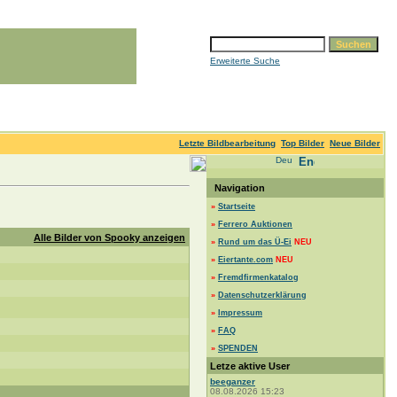
Erweiterte Suche
Letzte Bildbearbeitung
Top Bilder
Neue Bilder
Navigation
»
Startseite
»
Ferrero Auktionen
Alle Bilder von Spooky anzeigen
»
Rund um das Ü-Ei
NEU
»
Eiertante.com
NEU
»
Fremdfirmenkatalog
»
Datenschutzerklärung
»
Impressum
»
FAQ
»
SPENDEN
Letze aktive User
beeganzer
08.08.2026 15:23