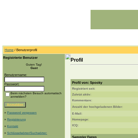
Home
/ Benutzerprofil
Registrierte Benutzer
Profil
Guten Tag!
Gast
Benutzername:
Profil von: Spooky
Passwort:
Registriert seit:
Beim nächsten Besuch automatisch
Zuletzt aktiv:
anmelden?
Kommentare:
Anzahl der hochgeladenen Bilder:
»
Password vergessen
E-Mail:
»
Registrierung
Homepage:
ICQ:
»
Kontakt
»
Schlüsselwörter/Suchwörter:
Sammler Daten