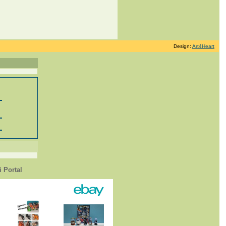
Design:
Art4Heart
 Portal
1