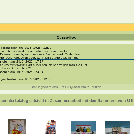
Quasselbox
eschrieben am: 28. 5. 2026 - 22:33
etwas besser sind 3er o.ä. aber auch nur paar Cent.
Ferrero nur noch, wenn es neue Sachen sind, für den Kat
 oder besondere Angebote, wenn ich gerade dazu komme.
ieben am: 28. 5. 2026 - 17:17
as Joy mittlerweile 1,49 €, bei den Preisen verliert man die Lust.
e Preise bei euch so?“
ieben am: 10. 5. 2026 - 23:04
eschrieben am: 10. 5. 2026 - 12:08
i-portal-sammlerkatalog.de/categories.php?cat_id=1043
- BPZ obere Reihe
Bitte registriere dich, um die Quasselbox zu nutzen.
e zur Strafe die nächsten 3 Monate keine Ü-Eier bekommen ;))
ieben am: 8. 5. 2026 - 12:01
 VC307, 310, 318 und 326 habe ich keine BPZ
Sammlerkatalog entsteht in Zusammenarbeit mit den Sammlern vom Ü-Ei
e leider weggeworfen *grrrr* ;)
ieben am: 29. 4. 2026 - 18:04
ro-
e/einladung/4B72FED814DD42F481659307EF984D5033DD87A60AD94E1389FBB91B6F2859C
ieben am: 28. 4. 2026 - 21:49
t es mir auch ein
eschrieben am: 28. 4. 2026 - 21:01
in Erinnerung ... oder?