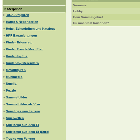
Vorname
Kategorien
Hobby
»
.USA Altfiguren
Dein Sammelgebiet
»
Haupt & Nebenserien
Du möchtest tauschen?
»
Hefte, Zeitschriften und Kataloge
»
HPF Bauanleitungen
»
Kinder Brioss etc.
»
Kinder Freude/Maxi Eier
»
KinderJoy/Eis
»
KinderJoy/Merendero
»
Metallfiguren
»
Multimedia
»
Nutella
»
Puzzle
»
Sammelbilder
»
Sammelbilder ab 50'er
»
Sonstiges von Ferrero
»
Spielwelten
»
Spielzeug aus dem Ei
»
Spielzeug aus dem Ei (Euro)
»
Trucks von Ferrero