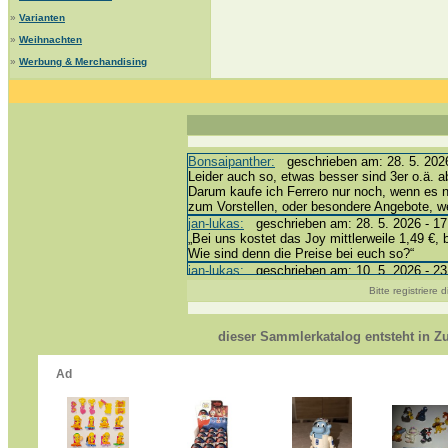
»
Varianten
»
Weihnachten
»
Werbung & Merchandising
Bonsaipanther:
geschrieben am: 28. 5. 2026
Leider auch so, etwas besser sind 3er o.ä. a
Darum kaufe ich Ferrero nur noch, wenn es 
zum Vorstellen, oder besondere Angebote, 
jan-lukas:
geschrieben am: 28. 5. 2026 - 17
„Bei uns kostet das Joy mittlerweile 1,49 €, 
Wie sind denn die Preise bei euch so?“
jan-lukas:
geschrieben am: 10. 5. 2026 - 23
erledigt *bussi*
Bitte registriere
Bonsaipanther:
geschrieben am: 10. 5. 2026
@ Harald
https://www.ue-ei-portal-sammlerkatalog.de/
dieser Sammlerkatalog entsteht in 
Dein Enkel sollte zur Strafe die nächsten 3
*bussi*
jan-lukas:
geschrieben am: 8. 5. 2026 - 12:
Für die Figuren VC307, 310, 318 und 326 ha
mein Enkel hat die leider weggeworfen *grrrr* 
jan-lukas:
geschrieben am: 29. 4. 2026 - 18
https://www.ferrero-