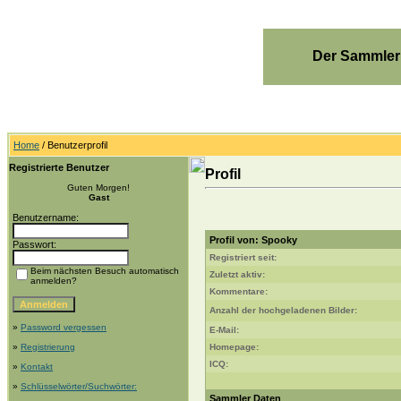
Der Sammler
Home
/ Benutzerprofil
Registrierte Benutzer
Profil
Guten Morgen!
Gast
Benutzername:
Profil von: Spooky
Passwort:
Registriert seit:
Beim nächsten Besuch automatisch
Zuletzt aktiv:
anmelden?
Kommentare:
Anzahl der hochgeladenen Bilder:
»
Password vergessen
E-Mail:
»
Registrierung
Homepage:
ICQ:
»
Kontakt
»
Schlüsselwörter/Suchwörter:
Sammler Daten