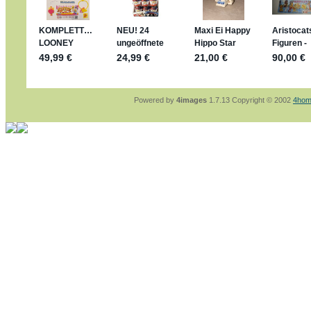
sammelspass.de/einladung/4B72FED814
jan-lukas:
geschrieben am: 28. 4. 2026 - 21
stimmt, jetzt fällt es mir auch ein
*Bussi*
Bonsaipanther:
geschrieben am: 28. 4. 2026
So habe ich das in Erinnerung ... oder?
Bonsaipanther:
geschrieben am: 28. 4. 2026
Nö, gabs nicht ... die 2020er EM oder WM w
Ferrero hat die aber trotzdem rausgebracht 
Powered by
4images
1.7.13 Copyright © 2002
4hom
jan-lukas:
geschrieben am: 28. 4. 2026 - 15
WM Sticker habe ich komplett, kommen die 
Gab es zur WM 2022 keine Teamsticker ???
im Netz finde ich auch keine Info
jan-lukas:
geschrieben am: 26. 4. 2026 - 11
Bin gerade begeistert, Figuren kann man sehr
klappt sehr gut mit dem Befehl - gerade stel
versucht es einfach mal mit ChatGPT, man k
erstellen.
jan-lukas:
geschrieben am: 26. 4. 2026 - 10
erledigt
Bonsaipanther:
geschrieben am: 26. 4. 2026
Ordner Metallfiguren - den Hinweis oben bitt
jan-lukas:
geschrieben am: 25. 4. 2026 - 22
So, Umzug beendet, hoffe es läuft jetzt bess
Bitte achtet auf fehlende Bilder
Danke
Bonsaipanther:
geschrieben am: 20. 4. 2026
NUR ist gut - habe 6 Stück gekauft und davo
Gibt jetzt auch die 3er-Handtaschen - sind mi