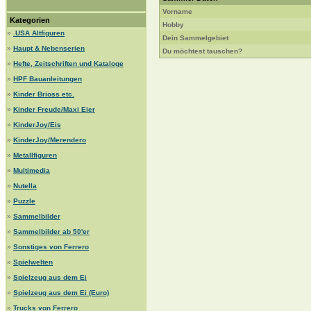
Vorname
Kategorien
Hobby
»
.USA Altfiguren
Dein Sammelgebiet
»
Haupt & Nebenserien
Du möchtest tauschen?
»
Hefte, Zeitschriften und Kataloge
»
HPF Bauanleitungen
»
Kinder Brioss etc.
»
Kinder Freude/Maxi Eier
»
KinderJoy/Eis
»
KinderJoy/Merendero
»
Metallfiguren
»
Multimedia
»
Nutella
»
Puzzle
»
Sammelbilder
»
Sammelbilder ab 50'er
»
Sonstiges von Ferrero
»
Spielwelten
»
Spielzeug aus dem Ei
»
Spielzeug aus dem Ei (Euro)
»
Trucks von Ferrero