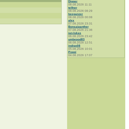
Digger
08.08.2026 11:11
telfner
08.08.2026 08:29
beeganzer
08.08.2026 00:08
alex
07.08.2026 23:31
Bonsaipanther
07.08.2026 21:36
jan-lukas
06.08.2026 23:42
umbepod83
06.08.2026 12:51
indigo08
05.08.2026 10:01
Poppi
04.08.2026 17:07