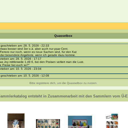
Quasselbox
eschrieben am: 28. 5. 2026 - 22:33
etwas besser sind 3er o.ä. aber auch nur paar Cent.
Ferrero nur noch, wenn es neue Sachen sind, für den Kat
 oder besondere Angebote, wenn ich gerade dazu komme.
ieben am: 28. 5. 2026 - 17:17
as Joy mittlerweile 1,49 €, bei den Preisen verliert man die Lust.
e Preise bei euch so?“
ieben am: 10. 5. 2026 - 23:04
eschrieben am: 10. 5. 2026 - 12:08
i-portal-sammlerkatalog.de/categories.php?cat_id=1043
- BPZ obere Reihe
Bitte registriere dich, um die Quasselbox zu nutzen.
e zur Strafe die nächsten 3 Monate keine Ü-Eier bekommen ;))
ieben am: 8. 5. 2026 - 12:01
 VC307, 310, 318 und 326 habe ich keine BPZ
Sammlerkatalog entsteht in Zusammenarbeit mit den Sammlern vom Ü-Ei
e leider weggeworfen *grrrr* ;)
ieben am: 29. 4. 2026 - 18:04
ro-
e/einladung/4B72FED814DD42F481659307EF984D5033DD87A60AD94E1389FBB91B6F2859C
ieben am: 28. 4. 2026 - 21:49
t es mir auch ein
eschrieben am: 28. 4. 2026 - 21:01
in Erinnerung ... oder?