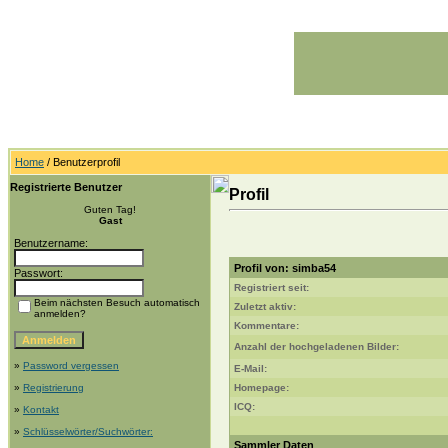
Home
/ Benutzerprofil
Registrierte Benutzer
Profil
Guten Tag!
Gast
Benutzername:
Profil von: simba54
Passwort:
Registriert seit:
Beim nächsten Besuch automatisch
Zuletzt aktiv:
anmelden?
Kommentare:
Anzahl der hochgeladenen Bilder:
»
Password vergessen
E-Mail:
»
Registrierung
Homepage:
ICQ:
»
Kontakt
»
Schlüsselwörter/Suchwörter:
Sammler Daten