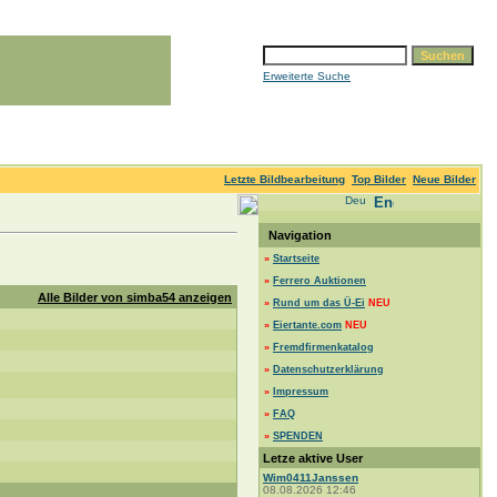
Erweiterte Suche
Letzte Bildbearbeitung
Top Bilder
Neue Bilder
Navigation
»
Startseite
»
Ferrero Auktionen
Alle Bilder von simba54 anzeigen
»
Rund um das Ü-Ei
NEU
»
Eiertante.com
NEU
»
Fremdfirmenkatalog
»
Datenschutzerklärung
»
Impressum
»
FAQ
»
SPENDEN
Letze aktive User
Wim0411Janssen
08.08.2026 12:46