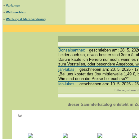
»
Varianten
»
Weihnachten
»
Werbung & Merchandising
Bonsaipanther:
geschrieben am: 28. 5. 2026
Leider auch so, etwas besser sind 3er o.ä. a
Darum kaufe ich Ferrero nur noch, wenn es 
zum Vorstellen, oder besondere Angebote, 
jan-lukas:
geschrieben am: 28. 5. 2026 - 17
„Bei uns kostet das Joy mittlerweile 1,49 €, 
Wie sind denn die Preise bei euch so?“
jan-lukas:
geschrieben am: 10. 5. 2026 - 23
erledigt *bussi*
Bitte registriere
Bonsaipanther:
geschrieben am: 10. 5. 2026
@ Harald
https://www.ue-ei-portal-sammlerkatalog.de/
dieser Sammlerkatalog entsteht in 
Dein Enkel sollte zur Strafe die nächsten 3
*bussi*
jan-lukas:
geschrieben am: 8. 5. 2026 - 12:
Für die Figuren VC307, 310, 318 und 326 ha
mein Enkel hat die leider weggeworfen *grrrr* 
jan-lukas:
geschrieben am: 29. 4. 2026 - 18
https://www.ferrero-