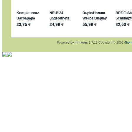
sammelspass.de/einladung/4B72FED814
jan-lukas:
geschrieben am: 28. 4. 2026 - 21
stimmt, jetzt fällt es mir auch ein
*Bussi*
Bonsaipanther:
geschrieben am: 28. 4. 2026
So habe ich das in Erinnerung ... oder?
Bonsaipanther:
geschrieben am: 28. 4. 2026
Nö, gabs nicht ... die 2020er EM oder WM w
Ferrero hat die aber trotzdem rausgebracht 
Powered by
4images
1.7.13 Copyright © 2002
4hom
jan-lukas:
geschrieben am: 28. 4. 2026 - 15
WM Sticker habe ich komplett, kommen die 
Gab es zur WM 2022 keine Teamsticker ???
im Netz finde ich auch keine Info
jan-lukas:
geschrieben am: 26. 4. 2026 - 11
Bin gerade begeistert, Figuren kann man sehr
klappt sehr gut mit dem Befehl - gerade stel
versucht es einfach mal mit ChatGPT, man k
erstellen.
jan-lukas:
geschrieben am: 26. 4. 2026 - 10
erledigt
Bonsaipanther:
geschrieben am: 26. 4. 2026
Ordner Metallfiguren - den Hinweis oben bitt
jan-lukas:
geschrieben am: 25. 4. 2026 - 22
So, Umzug beendet, hoffe es läuft jetzt bess
Bitte achtet auf fehlende Bilder
Danke
Bonsaipanther:
geschrieben am: 20. 4. 2026
NUR ist gut - habe 6 Stück gekauft und davo
Gibt jetzt auch die 3er-Handtaschen - sind mi