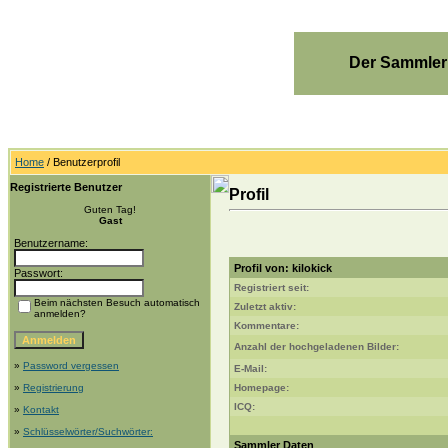
Der Sammler
Home
/ Benutzerprofil
Registrierte Benutzer
Profil
Guten Tag!
Gast
Benutzername:
Profil von: kilokick
Passwort:
Registriert seit:
Beim nächsten Besuch automatisch
Zuletzt aktiv:
anmelden?
Kommentare:
Anzahl der hochgeladenen Bilder:
»
Password vergessen
E-Mail:
»
Registrierung
Homepage:
ICQ:
»
Kontakt
»
Schlüsselwörter/Suchwörter:
Sammler Daten