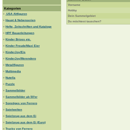
Vorname
Kategorien
Hobby
»
.USA Altfiguren
Dein Sammelgebiet
»
Haupt & Nebenserien
Du möchtest tauschen?
»
Hefte, Zeitschriften und Kataloge
»
HPF Bauanleitungen
»
Kinder Brioss etc.
»
Kinder Freude/Maxi Eier
»
KinderJoy/Eis
»
KinderJoy/Merendero
»
Metallfiguren
»
Multimedia
»
Nutella
»
Puzzle
»
Sammelbilder
»
Sammelbilder ab 50'er
»
Sonstiges von Ferrero
»
Spielwelten
»
Spielzeug aus dem Ei
»
Spielzeug aus dem Ei (Euro)
»
Trucks von Ferrero