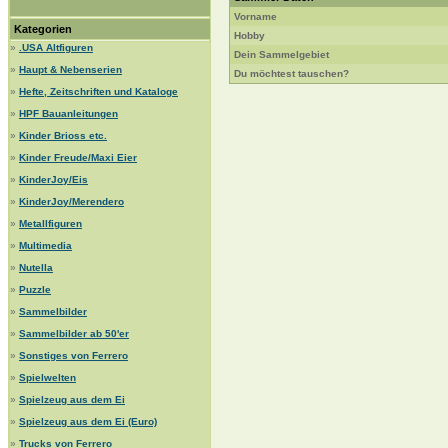
Vorname
Kategorien
Hobby
»
.USA Altfiguren
Dein Sammelgebiet
»
Haupt & Nebenserien
Du möchtest tauschen?
»
Hefte, Zeitschriften und Kataloge
»
HPF Bauanleitungen
»
Kinder Brioss etc.
»
Kinder Freude/Maxi Eier
»
KinderJoy/Eis
»
KinderJoy/Merendero
»
Metallfiguren
»
Multimedia
»
Nutella
»
Puzzle
»
Sammelbilder
»
Sammelbilder ab 50'er
»
Sonstiges von Ferrero
»
Spielwelten
»
Spielzeug aus dem Ei
»
Spielzeug aus dem Ei (Euro)
»
Trucks von Ferrero