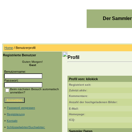
Der Sammler
Home
/ Benutzerprofil
Registrierte Benutzer
Profil
Guten Morgen!
Gast
Benutzername:
Profil von: kilokick
Passwort:
Registriert seit:
Beim nächsten Besuch automatisch
Zuletzt aktiv:
anmelden?
Kommentare:
Anzahl der hochgeladenen Bilder:
»
Password vergessen
E-Mail:
»
Registrierung
Homepage:
ICQ:
»
Kontakt
»
Schlüsselwörter/Suchwörter:
Sammler Daten