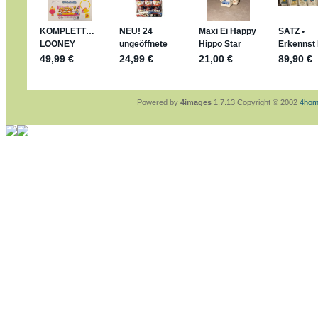
sammelspass.de/einladung/4B72FED814
jan-lukas:
geschrieben am: 28. 4. 2026 - 21
stimmt, jetzt fällt es mir auch ein
*Bussi*
Bonsaipanther:
geschrieben am: 28. 4. 2026
So habe ich das in Erinnerung ... oder?
Bonsaipanther:
geschrieben am: 28. 4. 2026
Nö, gabs nicht ... die 2020er EM oder WM w
Ferrero hat die aber trotzdem rausgebracht 
Powered by
4images
1.7.13 Copyright © 2002
4hom
jan-lukas:
geschrieben am: 28. 4. 2026 - 15
WM Sticker habe ich komplett, kommen die 
Gab es zur WM 2022 keine Teamsticker ???
im Netz finde ich auch keine Info
jan-lukas:
geschrieben am: 26. 4. 2026 - 11
Bin gerade begeistert, Figuren kann man sehr
klappt sehr gut mit dem Befehl - gerade stel
versucht es einfach mal mit ChatGPT, man k
erstellen.
jan-lukas:
geschrieben am: 26. 4. 2026 - 10
erledigt
Bonsaipanther:
geschrieben am: 26. 4. 2026
Ordner Metallfiguren - den Hinweis oben bitt
jan-lukas:
geschrieben am: 25. 4. 2026 - 22
So, Umzug beendet, hoffe es läuft jetzt bess
Bitte achtet auf fehlende Bilder
Danke
Bonsaipanther:
geschrieben am: 20. 4. 2026
NUR ist gut - habe 6 Stück gekauft und davo
Gibt jetzt auch die 3er-Handtaschen - sind mi