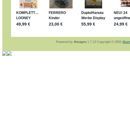
sammelspass.de/einladung/4B72FED814
jan-lukas:
geschrieben am: 28. 4. 2026 - 21
stimmt, jetzt fällt es mir auch ein
*Bussi*
Bonsaipanther:
geschrieben am: 28. 4. 2026
So habe ich das in Erinnerung ... oder?
Bonsaipanther:
geschrieben am: 28. 4. 2026
Nö, gabs nicht ... die 2020er EM oder WM w
Ferrero hat die aber trotzdem rausgebracht 
Powered by
4images
1.7.13 Copyright © 2002
4hom
jan-lukas:
geschrieben am: 28. 4. 2026 - 15
WM Sticker habe ich komplett, kommen die 
Gab es zur WM 2022 keine Teamsticker ???
im Netz finde ich auch keine Info
jan-lukas:
geschrieben am: 26. 4. 2026 - 11
Bin gerade begeistert, Figuren kann man sehr
klappt sehr gut mit dem Befehl - gerade stel
versucht es einfach mal mit ChatGPT, man k
erstellen.
jan-lukas:
geschrieben am: 26. 4. 2026 - 10
erledigt
Bonsaipanther:
geschrieben am: 26. 4. 2026
Ordner Metallfiguren - den Hinweis oben bitt
jan-lukas:
geschrieben am: 25. 4. 2026 - 22
So, Umzug beendet, hoffe es läuft jetzt bess
Bitte achtet auf fehlende Bilder
Danke
Bonsaipanther:
geschrieben am: 20. 4. 2026
NUR ist gut - habe 6 Stück gekauft und davo
Gibt jetzt auch die 3er-Handtaschen - sind mi