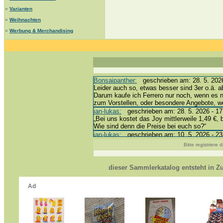
»
Varianten
»
Weihnachten
»
Werbung & Merchandising
Bonsaipanther:
geschrieben am: 28. 5. 2026
Leider auch so, etwas besser sind 3er o.ä. a
Darum kaufe ich Ferrero nur noch, wenn es 
zum Vorstellen, oder besondere Angebote, 
jan-lukas:
geschrieben am: 28. 5. 2026 - 17
„Bei uns kostet das Joy mittlerweile 1,49 €, 
Wie sind denn die Preise bei euch so?“
jan-lukas:
geschrieben am: 10. 5. 2026 - 23
erledigt *bussi*
Bitte registriere
Bonsaipanther:
geschrieben am: 10. 5. 2026
@ Harald
https://www.ue-ei-portal-sammlerkatalog.de/
dieser Sammlerkatalog entsteht in 
Dein Enkel sollte zur Strafe die nächsten 3
*bussi*
jan-lukas:
geschrieben am: 8. 5. 2026 - 12:
Für die Figuren VC307, 310, 318 und 326 ha
mein Enkel hat die leider weggeworfen *grrrr* 
jan-lukas:
geschrieben am: 29. 4. 2026 - 18
https://www.ferrero-