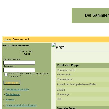
Der Sammler
Home
/ Benutzerprofil
Registrierte Benutzer
Profil
Guten Tag!
Gast
Benutzername:
Profil von: Poppi
Passwort:
Registriert seit:
Beim nächsten Besuch automatisch
Zuletzt aktiv:
anmelden?
Kommentare:
Anzahl der hochgeladenen Bilder:
»
Password vergessen
E-Mail:
»
Registrierung
Homepage:
ICQ:
»
Kontakt
»
Schlüsselwörter/Suchwörter:
Sammler Daten