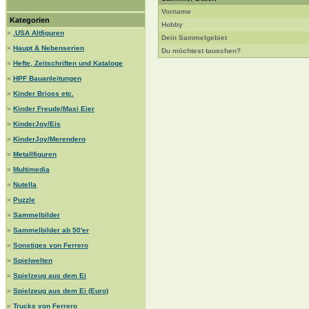
Vorname
Kategorien
Hobby
»
.USA Altfiguren
Dein Sammelgebiet
»
Haupt & Nebenserien
Du möchtest tauschen?
»
Hefte, Zeitschriften und Kataloge
»
HPF Bauanleitungen
»
Kinder Brioss etc.
»
Kinder Freude/Maxi Eier
»
KinderJoy/Eis
»
KinderJoy/Merendero
»
Metallfiguren
»
Multimedia
»
Nutella
»
Puzzle
»
Sammelbilder
»
Sammelbilder ab 50'er
»
Sonstiges von Ferrero
»
Spielwelten
»
Spielzeug aus dem Ei
»
Spielzeug aus dem Ei (Euro)
»
Trucks von Ferrero