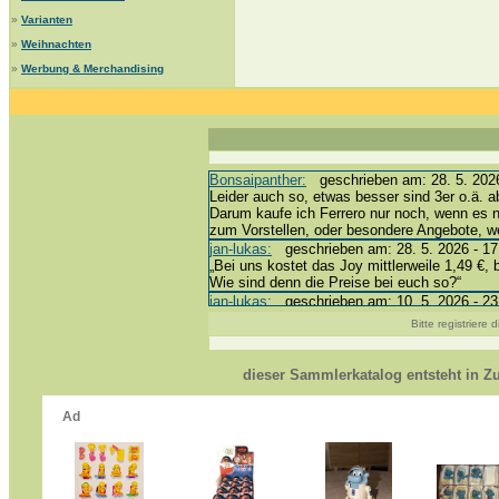
»
Varianten
»
Weihnachten
»
Werbung & Merchandising
Bonsaipanther:
geschrieben am: 28. 5. 2026
Leider auch so, etwas besser sind 3er o.ä. a
Darum kaufe ich Ferrero nur noch, wenn es 
zum Vorstellen, oder besondere Angebote, 
jan-lukas:
geschrieben am: 28. 5. 2026 - 17
„Bei uns kostet das Joy mittlerweile 1,49 €, 
Wie sind denn die Preise bei euch so?“
jan-lukas:
geschrieben am: 10. 5. 2026 - 23
erledigt *bussi*
Bitte registriere
Bonsaipanther:
geschrieben am: 10. 5. 2026
@ Harald
https://www.ue-ei-portal-sammlerkatalog.de/
dieser Sammlerkatalog entsteht in 
Dein Enkel sollte zur Strafe die nächsten 3
*bussi*
jan-lukas:
geschrieben am: 8. 5. 2026 - 12:
Für die Figuren VC307, 310, 318 und 326 ha
mein Enkel hat die leider weggeworfen *grrrr* 
jan-lukas:
geschrieben am: 29. 4. 2026 - 18
https://www.ferrero-