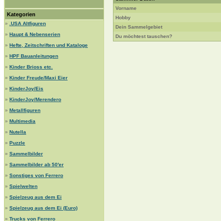
Vorname
Kategorien
Hobby
»
.USA Altfiguren
Dein Sammelgebiet
»
Haupt & Nebenserien
Du möchtest tauschen?
»
Hefte, Zeitschriften und Kataloge
»
HPF Bauanleitungen
»
Kinder Brioss etc.
»
Kinder Freude/Maxi Eier
»
KinderJoy/Eis
»
KinderJoy/Merendero
»
Metallfiguren
»
Multimedia
»
Nutella
»
Puzzle
»
Sammelbilder
»
Sammelbilder ab 50'er
»
Sonstiges von Ferrero
»
Spielwelten
»
Spielzeug aus dem Ei
»
Spielzeug aus dem Ei (Euro)
»
Trucks von Ferrero