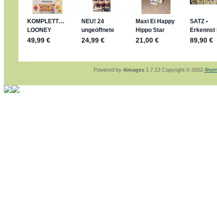
sammelspass.de/einladung/4B72FED814
jan-lukas:
geschrieben am: 28. 4. 2026 - 21
stimmt, jetzt fällt es mir auch ein
*Bussi*
Bonsaipanther:
geschrieben am: 28. 4. 2026
So habe ich das in Erinnerung ... oder?
Bonsaipanther:
geschrieben am: 28. 4. 2026
Nö, gabs nicht ... die 2020er EM oder WM w
Ferrero hat die aber trotzdem rausgebracht 
Powered by
4images
1.7.13 Copyright © 2002
4hom
jan-lukas:
geschrieben am: 28. 4. 2026 - 15
WM Sticker habe ich komplett, kommen die 
Gab es zur WM 2022 keine Teamsticker ???
im Netz finde ich auch keine Info
jan-lukas:
geschrieben am: 26. 4. 2026 - 11
Bin gerade begeistert, Figuren kann man sehr
klappt sehr gut mit dem Befehl - gerade stel
versucht es einfach mal mit ChatGPT, man k
erstellen.
jan-lukas:
geschrieben am: 26. 4. 2026 - 10
erledigt
Bonsaipanther:
geschrieben am: 26. 4. 2026
Ordner Metallfiguren - den Hinweis oben bitt
jan-lukas:
geschrieben am: 25. 4. 2026 - 22
So, Umzug beendet, hoffe es läuft jetzt bess
Bitte achtet auf fehlende Bilder
Danke
Bonsaipanther:
geschrieben am: 20. 4. 2026
NUR ist gut - habe 6 Stück gekauft und davo
Gibt jetzt auch die 3er-Handtaschen - sind mi