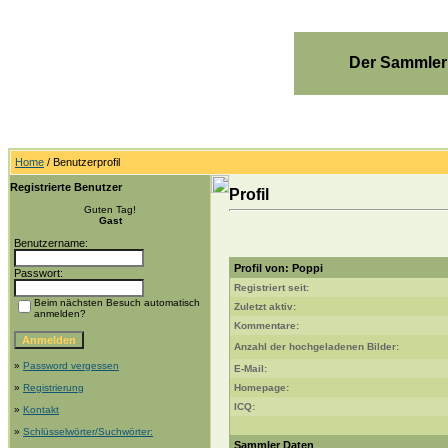
Der Sammler
Home
/ Benutzerprofil
Registrierte Benutzer
Profil
Guten Tag!
Gast
Benutzername:
Profil von: Poppi
Passwort:
Registriert seit:
Beim nächsten Besuch automatisch
Zuletzt aktiv:
anmelden?
Kommentare:
Anzahl der hochgeladenen Bilder:
»
Password vergessen
E-Mail:
»
Registrierung
Homepage:
ICQ:
»
Kontakt
»
Schlüsselwörter/Suchwörter:
Sammler Daten