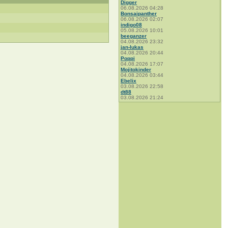
Digger
06.08.2026 04:28
Bonsaipanther
06.08.2026 02:07
indigo08
05.08.2026 10:01
beeganzer
04.08.2026 23:32
jan-lukas
04.08.2026 20:44
Poppi
04.08.2026 17:07
Mojitokinder
04.08.2026 03:44
Ebelix
03.08.2026 22:58
dt88
03.08.2026 21:24