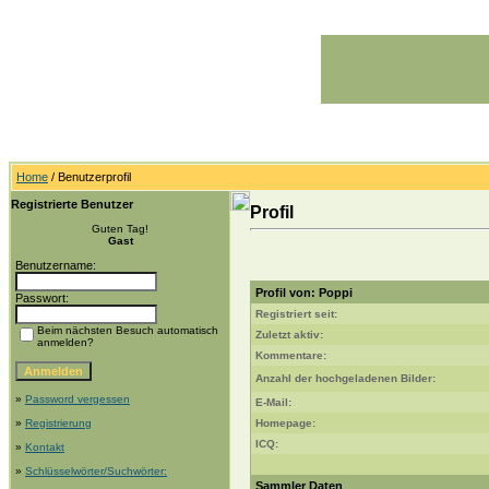
Home
/ Benutzerprofil
Registrierte Benutzer
Profil
Guten Tag!
Gast
Benutzername:
Profil von: Poppi
Passwort:
Registriert seit:
Beim nächsten Besuch automatisch
Zuletzt aktiv:
anmelden?
Kommentare:
Anzahl der hochgeladenen Bilder:
»
Password vergessen
E-Mail:
»
Registrierung
Homepage:
ICQ:
»
Kontakt
»
Schlüsselwörter/Suchwörter:
Sammler Daten