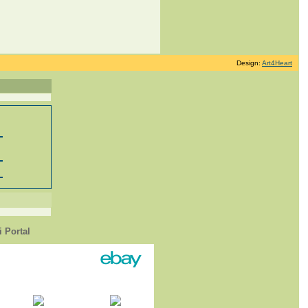
Design:
Art4Heart
 Portal
1