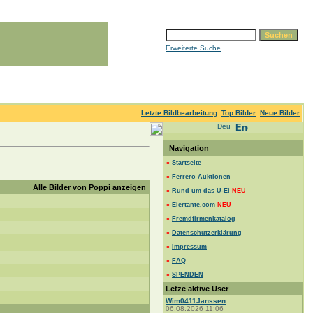
Erweiterte Suche
Letzte Bildbearbeitung
Top Bilder
Neue Bilder
Navigation
»
Startseite
»
Ferrero Auktionen
Alle Bilder von Poppi anzeigen
»
Rund um das Ü-Ei
NEU
»
Eiertante.com
NEU
»
Fremdfirmenkatalog
»
Datenschutzerklärung
»
Impressum
»
FAQ
»
SPENDEN
Letze aktive User
Wim0411Janssen
06.08.2026 11:06