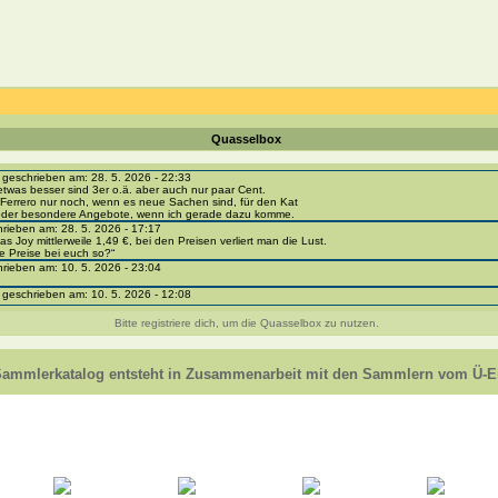
Quasselbox
eschrieben am: 28. 5. 2026 - 22:33
etwas besser sind 3er o.ä. aber auch nur paar Cent.
Ferrero nur noch, wenn es neue Sachen sind, für den Kat
 oder besondere Angebote, wenn ich gerade dazu komme.
ieben am: 28. 5. 2026 - 17:17
as Joy mittlerweile 1,49 €, bei den Preisen verliert man die Lust.
e Preise bei euch so?“
ieben am: 10. 5. 2026 - 23:04
eschrieben am: 10. 5. 2026 - 12:08
i-portal-sammlerkatalog.de/categories.php?cat_id=1043
- BPZ obere Reihe
Bitte registriere dich, um die Quasselbox zu nutzen.
e zur Strafe die nächsten 3 Monate keine Ü-Eier bekommen ;))
ieben am: 8. 5. 2026 - 12:01
 VC307, 310, 318 und 326 habe ich keine BPZ
Sammlerkatalog entsteht in Zusammenarbeit mit den Sammlern vom Ü-Ei
e leider weggeworfen *grrrr* ;)
ieben am: 29. 4. 2026 - 18:04
ro-
e/einladung/4B72FED814DD42F481659307EF984D5033DD87A60AD94E1389FBB91B6F2859C
ieben am: 28. 4. 2026 - 21:49
t es mir auch ein
eschrieben am: 28. 4. 2026 - 21:01
in Erinnerung ... oder?