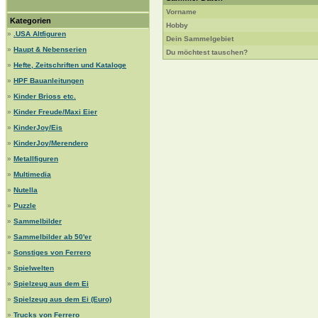
Vorname
Kategorien
Hobby
»
.USA Altfiguren
Dein Sammelgebiet
»
Haupt & Nebenserien
Du möchtest tauschen?
»
Hefte, Zeitschriften und Kataloge
»
HPF Bauanleitungen
»
Kinder Brioss etc.
»
Kinder Freude/Maxi Eier
»
KinderJoy/Eis
»
KinderJoy/Merendero
»
Metallfiguren
»
Multimedia
»
Nutella
»
Puzzle
»
Sammelbilder
»
Sammelbilder ab 50'er
»
Sonstiges von Ferrero
»
Spielwelten
»
Spielzeug aus dem Ei
»
Spielzeug aus dem Ei (Euro)
»
Trucks von Ferrero