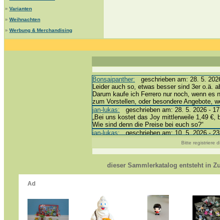
»
Varianten
»
Weihnachten
»
Werbung & Merchandising
Bonsaipanther:
geschrieben am: 28. 5. 2026
Leider auch so, etwas besser sind 3er o.ä. a
Darum kaufe ich Ferrero nur noch, wenn es 
zum Vorstellen, oder besondere Angebote, 
jan-lukas:
geschrieben am: 28. 5. 2026 - 17
„Bei uns kostet das Joy mittlerweile 1,49 €, 
Wie sind denn die Preise bei euch so?“
jan-lukas:
geschrieben am: 10. 5. 2026 - 23
erledigt *bussi*
Bitte registriere
Bonsaipanther:
geschrieben am: 10. 5. 2026
@ Harald
https://www.ue-ei-portal-sammlerkatalog.de/
dieser Sammlerkatalog entsteht in 
Dein Enkel sollte zur Strafe die nächsten 3
*bussi*
jan-lukas:
geschrieben am: 8. 5. 2026 - 12:
Für die Figuren VC307, 310, 318 und 326 ha
mein Enkel hat die leider weggeworfen *grrrr* 
jan-lukas:
geschrieben am: 29. 4. 2026 - 18
https://www.ferrero-