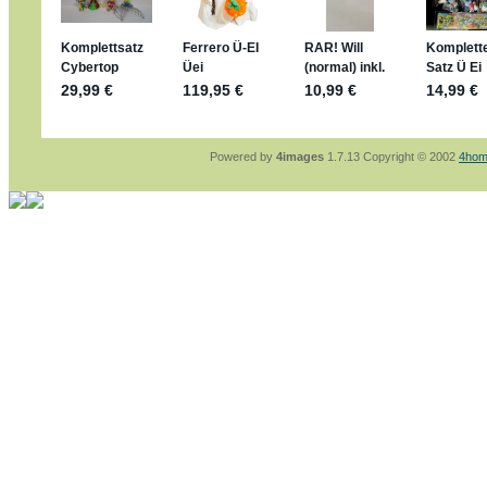
sammelspass.de/einladung/4B72FED814
jan-lukas:
geschrieben am: 28. 4. 2026 - 21
stimmt, jetzt fällt es mir auch ein
*Bussi*
Bonsaipanther:
geschrieben am: 28. 4. 2026
So habe ich das in Erinnerung ... oder?
Bonsaipanther:
geschrieben am: 28. 4. 2026
Nö, gabs nicht ... die 2020er EM oder WM w
Ferrero hat die aber trotzdem rausgebracht 
Powered by
4images
1.7.13 Copyright © 2002
4hom
jan-lukas:
geschrieben am: 28. 4. 2026 - 15
WM Sticker habe ich komplett, kommen die 
Gab es zur WM 2022 keine Teamsticker ???
im Netz finde ich auch keine Info
jan-lukas:
geschrieben am: 26. 4. 2026 - 11
Bin gerade begeistert, Figuren kann man sehr
klappt sehr gut mit dem Befehl - gerade stel
versucht es einfach mal mit ChatGPT, man k
erstellen.
jan-lukas:
geschrieben am: 26. 4. 2026 - 10
erledigt
Bonsaipanther:
geschrieben am: 26. 4. 2026
Ordner Metallfiguren - den Hinweis oben bitt
jan-lukas:
geschrieben am: 25. 4. 2026 - 22
So, Umzug beendet, hoffe es läuft jetzt bess
Bitte achtet auf fehlende Bilder
Danke
Bonsaipanther:
geschrieben am: 20. 4. 2026
NUR ist gut - habe 6 Stück gekauft und davo
Gibt jetzt auch die 3er-Handtaschen - sind mi