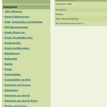
Sammler Bild
Kategorien
Vorname
»
.USA Altfiguren
Hobby
»
Haupt & Nebenserien
Dein Sammelgebiet
»
Hefte, Zeitschriften und Kataloge
Du möchtest tauschen?
»
HPF Bauanleitungen
»
Kinder Brioss etc.
»
Kinder Freude/Maxi Eier
»
KinderJoy/Eis
»
KinderJoy/Merendero
»
Metallfiguren
»
Multimedia
»
Nutella
»
Puzzle
»
Sammelbilder
»
Sammelbilder ab 50'er
»
Sonstiges von Ferrero
»
Spielwelten
»
Spielzeug aus dem Ei
»
Spielzeug aus dem Ei (Euro)
»
Trucks von Ferrero