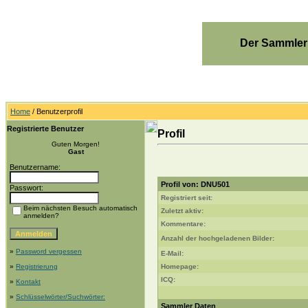
Der Sammler
Home
/ Benutzerprofil
Registrierte Benutzer
Profil
Guten Morgen!
Gast
Benutzername:
Profil von: DNU501
Passwort:
Registriert seit:
Beim nächsten Besuch automatisch
Zuletzt aktiv:
anmelden?
Kommentare:
Anzahl der hochgeladenen Bilder:
»
Password vergessen
E-Mail:
»
Registrierung
Homepage:
ICQ:
»
Kontakt
»
Schlüsselwörter/Suchwörter:
Sammler Daten