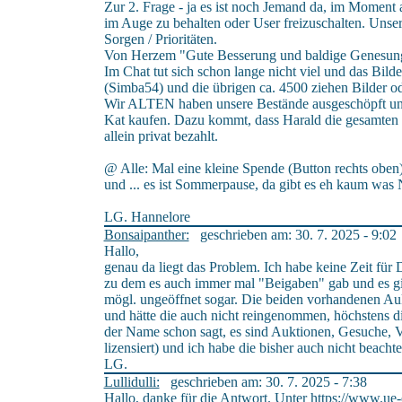
Zur 2. Frage - ja es ist noch Jemand da, im Moment 
im Auge zu behalten oder User freizuschalten. Unser
Sorgen / Prioritäten.
Von Herzem "Gute Besserung und baldige Genesung,
Im Chat tut sich schon lange nicht viel und das Bilde
(Simba54) und die übrigen ca. 4500 ziehen Bilder od
Wir ALTEN haben unsere Bestände ausgeschöpft un
Kat kaufen. Dazu kommt, dass Harald die gesamten 
allein privat bezahlt.
@ Alle: Mal eine kleine Spende (Button rechts oben)
und ... es ist Sommerpause, da gibt es eh kaum was 
LG. Hannelore
Bonsaipanther:
geschrieben am: 30. 7. 2025 - 9:02
Hallo,
genau da liegt das Problem. Ich habe keine Zeit für Di
zu dem es auch immer mal "Beigaben" gab und es gi
mögl. ungeöffnet sogar. Die beiden vorhandenen Aukt
und hätte die auch nicht reingenommen, höchstens di
der Name schon sagt, es sind Auktionen, Gesuche, Ve
lizensiert) und ich habe die bisher auch nicht beachtet
LG.
Lullidulli:
geschrieben am: 30. 7. 2025 - 7:38
Hallo, danke für die Antwort. Unter
https://www.ue-