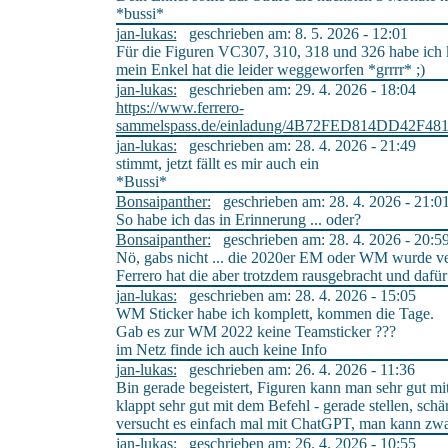
*bussi*
jan-lukas:
geschrieben am: 8. 5. 2026 - 12:01
Für die Figuren VC307, 310, 318 und 326 habe ich
mein Enkel hat die leider weggeworfen *grrrr* ;)
jan-lukas:
geschrieben am: 29. 4. 2026 - 18:04
https://www.ferrero-
sammelspass.de/einladung/4B72FED814DD42
jan-lukas:
geschrieben am: 28. 4. 2026 - 21:49
stimmt, jetzt fällt es mir auch ein
*Bussi*
Bonsaipanther:
geschrieben am: 28. 4. 2026 - 21:0
So habe ich das in Erinnerung ... oder?
Bonsaipanther:
geschrieben am: 28. 4. 2026 - 20:5
Nö, gabs nicht ... die 2020er EM oder WM wurde ve
Ferrero hat die aber trotzdem rausgebracht und dafür
jan-lukas:
geschrieben am: 28. 4. 2026 - 15:05
WM Sticker habe ich komplett, kommen die Tage.
Gab es zur WM 2022 keine Teamsticker ???
im Netz finde ich auch keine Info
jan-lukas:
geschrieben am: 26. 4. 2026 - 11:36
Bin gerade begeistert, Figuren kann man sehr gut mit
klappt sehr gut mit dem Befehl - gerade stellen, sch
versucht es einfach mal mit ChatGPT, man kann zwar 
jan-lukas:
geschrieben am: 26. 4. 2026 - 10:55