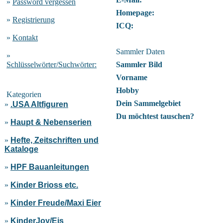
»
Password vergessen
Homepage:
»
Registrierung
ICQ:
»
Kontakt
Sammler Daten
»
Schlüsselwörter/Suchwörter:
Sammler Bild
Vorname
Hobby
Kategorien
Dein Sammelgebiet
»
.USA Altfiguren
Du möchtest tauschen?
»
Haupt & Nebenserien
»
Hefte, Zeitschriften und
Kataloge
»
HPF Bauanleitungen
»
Kinder Brioss etc.
»
Kinder Freude/Maxi Eier
»
KinderJoy/Eis