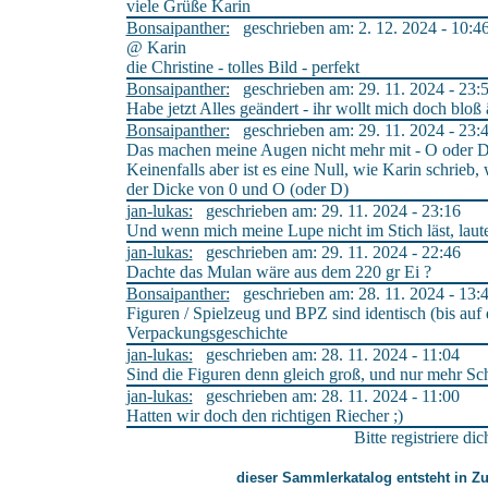
viele Grüße Karin
Bonsaipanther:
geschrieben am: 2. 12. 2024 - 10:4
@ Karin
die Christine - tolles Bild - perfekt
Bonsaipanther:
geschrieben am: 29. 11. 2024 - 23:
Habe jetzt Alles geändert - ihr wollt mich doch bloß
Bonsaipanther:
geschrieben am: 29. 11. 2024 - 23:
Das machen meine Augen nicht mehr mit - O oder D -
Keinenfalls aber ist es eine Null, wie Karin schrieb
der Dicke von 0 und O (oder D)
jan-lukas:
geschrieben am: 29. 11. 2024 - 23:16
Und wenn mich meine Lupe nicht im Stich läst, l
jan-lukas:
geschrieben am: 29. 11. 2024 - 22:46
Dachte das Mulan wäre aus dem 220 gr Ei ?
Bonsaipanther:
geschrieben am: 28. 11. 2024 - 13:
Figuren / Spielzeug und BPZ sind identisch (bis auf
Verpackungsgeschichte
jan-lukas:
geschrieben am: 28. 11. 2024 - 11:04
Sind die Figuren denn gleich groß, und nur mehr Sch
jan-lukas:
geschrieben am: 28. 11. 2024 - 11:00
Hatten wir doch den richtigen Riecher ;)
Bitte registriere d
dieser Sammlerkatalog entsteht in 