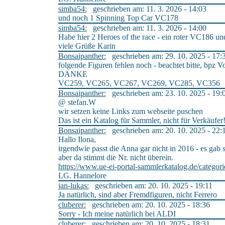
simba54:
geschrieben am: 11. 3. 2026 - 14:03
und noch 1 Spinning Top Car VC178
simba54:
geschrieben am: 11. 3. 2026 - 14:00
Habe hier 2 Heroes of the race - ein roter VC186 u
viele Grüße Karin
Bonsaipanther:
geschrieben am: 29. 10. 2025 - 17:
folgende Figuren fehlen noch - beachtet bitte, bpz V
DANKE
VC259, VC265, VC267, VC269, VC285, VC356
Bonsaipanther:
geschrieben am: 23. 10. 2025 - 19:
@ stefan.W
wir setzen keine Links zum webseite puschen
Das ist ein Katalog für Sammler, nicht für Verkäufer
Bonsaipanther:
geschrieben am: 20. 10. 2025 - 22:
Hallo Ilona,
irgendwie passt die Anna gar nicht in 2016 - es gab s
aber da stimmt die Nr. nicht überein.
https://www.ue-ei-portal-sammlerkatalog.de/categor
LG. Hannelore
jan-lukas:
geschrieben am: 20. 10. 2025 - 19:11
Ja natürlich, sind aber Fremdfiguren, nicht Ferrero
cluberer:
geschrieben am: 20. 10. 2025 - 18:36
Sorry - Ich meine natürlich bei ALDI
cluberer:
geschrieben am: 20. 10. 2025 - 18:31