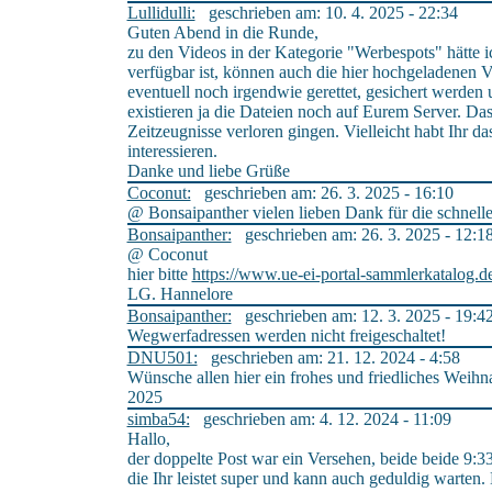
Lullidulli:
geschrieben am: 10. 4. 2025 - 22:34
Guten Abend in die Runde,
zu den Videos in der Kategorie "Werbespots" hätte i
verfügbar ist, können auch die hier hochgeladenen
eventuell noch irgendwie gerettet, gesichert werden
existieren ja die Dateien noch auf Eurem Server. Da
Zeitzeugnisse verloren gingen. Vielleicht habt Ihr
interessieren.
Danke und liebe Grüße
Coconut:
geschrieben am: 26. 3. 2025 - 16:10
@ Bonsaipanther vielen lieben Dank für die schnel
Bonsaipanther:
geschrieben am: 26. 3. 2025 - 12:1
@ Coconut
hier bitte
https://www.ue-ei-portal-sammlerkatalog.d
LG. Hannelore
Bonsaipanther:
geschrieben am: 12. 3. 2025 - 19:4
Wegwerfadressen werden nicht freigeschaltet!
DNU501:
geschrieben am: 21. 12. 2024 - 4:58
Wünsche allen hier ein frohes und friedliches Weihn
2025
simba54:
geschrieben am: 4. 12. 2024 - 11:09
Hallo,
der doppelte Post war ein Versehen, beide beide 9:33
die Ihr leistet super und kann auch geduldig warten