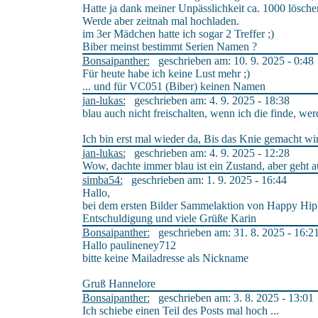
Hatte ja dank meiner Unpässlichkeit ca. 1000 lösch
Werde aber zeitnah mal hochladen.
im 3er Mädchen hatte ich sogar 2 Treffer ;)
Biber meinst bestimmt Serien Namen ?
Bonsaipanther:
geschrieben am: 10. 9. 2025 - 0:48
Für heute habe ich keine Lust mehr ;)
... und für VC051 (Biber) keinen Namen
jan-lukas:
geschrieben am: 4. 9. 2025 - 18:38
blau auch nicht freischalten, wenn ich die finde, we
Ich bin erst mal wieder da, Bis das Knie gemacht wi
jan-lukas:
geschrieben am: 4. 9. 2025 - 12:28
Wow, dachte immer blau ist ein Zustand, aber geht au
simba54:
geschrieben am: 1. 9. 2025 - 16:44
Hallo,
bei dem ersten Bilder Sammelaktion von Happy Hippo
Entschuldigung und viele Grüße Karin
Bonsaipanther:
geschrieben am: 31. 8. 2025 - 16:2
Hallo paulineney712
bitte keine Mailadresse als Nickname
Gruß Hannelore
Bonsaipanther:
geschrieben am: 3. 8. 2025 - 13:01
Ich schiebe einen Teil des Posts mal hoch ...