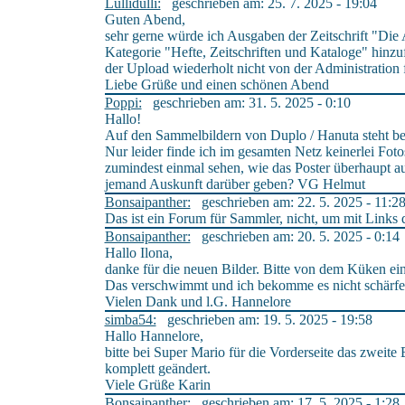
Lullidulli:
geschrieben am: 25. 7. 2025 - 19:04
Guten Abend,
sehr gerne würde ich Ausgaben der Zeitschrift "Die 
Kategorie "Hefte, Zeitschriften und Kataloge" hinzu
der Upload wiederholt nicht von der Administration 
Liebe Grüße und einen schönen Abend
Poppi:
geschrieben am: 31. 5. 2025 - 0:10
Hallo!
Auf den Sammelbildern von Duplo / Hanuta steht bei
Nur leider finde ich im gesamten Netz keinerlei Fot
zumindest einmal sehen, wie das Poster überhaupt au
jemand Auskunft darüber geben? VG Helmut
Bonsaipanther:
geschrieben am: 22. 5. 2025 - 11:2
Das ist ein Forum für Sammler, nicht, um mit Links
Bonsaipanther:
geschrieben am: 20. 5. 2025 - 0:14
Hallo Ilona,
danke für die neuen Bilder. Bitte von dem Küken ei
Das verschwimmt und ich bekomme es nicht schärfer
Vielen Dank und l.G. Hannelore
simba54:
geschrieben am: 19. 5. 2025 - 19:58
Hallo Hannelore,
bitte bei Super Mario für die Vorderseite das zweit
komplett geändert.
Viele Grüße Karin
Bonsaipanther:
geschrieben am: 17. 5. 2025 - 1:28