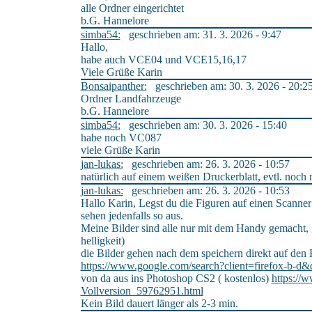
alle Ordner eingerichtet
b.G. Hannelore
simba54:
geschrieben am: 31. 3. 2026 - 9:47
Hallo,
habe auch VCE04 und VCE15,16,17
Viele Grüße Karin
Bonsaipanther:
geschrieben am: 30. 3. 2026 - 20:2
Ordner Landfahrzeuge
b.G. Hannelore
simba54:
geschrieben am: 30. 3. 2026 - 15:40
habe noch VC087
viele Grüße Karin
jan-lukas:
geschrieben am: 26. 3. 2026 - 10:57
natürlich auf einem weißen Druckerblatt, evtl. noc
jan-lukas:
geschrieben am: 26. 3. 2026 - 10:53
Hallo Karin, Legst du die Figuren auf einen Scanner
sehen jedenfalls so aus.
Meine Bilder sind alle nur mit dem Handy gemacht, g
helligkeit)
die Bilder gehen nach dem speichern direkt auf de
https://www.google.com/search?client=firefox-b-
von da aus ins Photoshop CS2 ( kostenlos)
https://
Vollversion_59762951.html
Kein Bild dauert länger als 2-3 min.