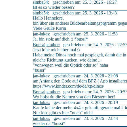
simba54:
geschrieben am: 25. 3. 2026 - 16:27
Ist es so wieder besser?
simba54:
geschrieben am: 25. 3. 2026 - 13:43
Hallo Hannelore,
bin über ein anderes Bildbearbeitungsprgramm gegan
Viele Grüße Karin
jan-lukas:
geschrieben am: 25. 3. 2026 - 11:58
Ja, bin stolz auf dich ;) *bussi*
Bonsaipanther:
geschrieben am: 24. 3. 2026 - 22:5
Jetzt lobe mich aber mal ;)
Habe meine Dinos noch mal gespiegelt, damit die in 
gleiche Richtung gucken, wie deine ...
"vonwegen weil die Optick oder so" haha
"bussi"
jan-lukas:
geschrieben am: 24. 3. 2026 - 21:08
am Anfang den Code auf dem BPZ ( App installieren
https://www.kinder.com/de/de/xp/dinos/
Bonsaipanther:
geschrieben am: 24. 3. 2026 - 20:5
Wo holst du die Namen von den Biestern her?
jan-lukas:
geschrieben am: 24. 3. 2026 - 20:19
Kaufe keine 4er mehr, 4x4er gekauft, gerade mal 2 f
Nur lose gibt es hier "noch" nicht
jan-lukas:
geschrieben am: 23. 3. 2026 - 23:44
wieder da *bussi*