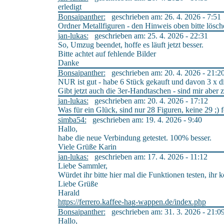
erledigt
Bonsaipanther:
geschrieben am: 26. 4. 2026 - 7:51
Ordner Metallfiguren - den Hinweis oben bitte lösch
jan-lukas:
geschrieben am: 25. 4. 2026 - 22:31
So, Umzug beendet, hoffe es läuft jetzt besser.
Bitte achtet auf fehlende Bilder
Danke
Bonsaipanther:
geschrieben am: 20. 4. 2026 - 21:2
NUR ist gut - habe 6 Stück gekauft und davon 3 x d
Gibt jetzt auch die 3er-Handtaschen - sind mir aber z
jan-lukas:
geschrieben am: 20. 4. 2026 - 17:12
Was für ein Glück, sind nur 28 Figuren, keine 29 ;) 
simba54:
geschrieben am: 19. 4. 2026 - 9:40
Hallo,
habe die neue Verbindung getestet. 100% besser.
Viele Grüße Karin
jan-lukas:
geschrieben am: 17. 4. 2026 - 11:12
Liebe Sammler,
Würdet ihr bitte hier mal die Funktionen testen, ihr 
Liebe Grüße
Harald
https://ferrero.kaffee-hag-wappen.de/index.php
Bonsaipanther:
geschrieben am: 31. 3. 2026 - 21:0
Hallo,