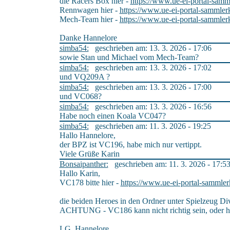
die Racers Box hier -
https://www.ue-ei-portal-samm
Rennwagen hier -
https://www.ue-ei-portal-sammler
Mech-Team hier -
https://www.ue-ei-portal-sammler
Danke Hannelore
simba54:
geschrieben am: 13. 3. 2026 - 17:06
sowie Stan und Michael vom Mech-Team?
simba54:
geschrieben am: 13. 3. 2026 - 17:02
und VQ209A ?
simba54:
geschrieben am: 13. 3. 2026 - 17:00
und VC068?
simba54:
geschrieben am: 13. 3. 2026 - 16:56
Habe noch einen Koala VC047?
simba54:
geschrieben am: 11. 3. 2026 - 19:25
Hallo Hannelore,
der BPZ ist VC196, habe mich nur vertippt.
Viele Grüße Karin
Bonsaipanther:
geschrieben am: 11. 3. 2026 - 17:5
Hallo Karin,
VC178 bitte hier -
https://www.ue-ei-portal-sammler
die beiden Heroes in den Ordner unter Spielzeug Di
ACHTUNG - VC186 kann nicht richtig sein, oder ha
LG. Hannelore