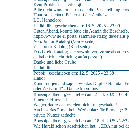
Kein Problem - ist erledigt
Bitte nicht wundern ... musste die Beschreibung et
Hatte sonst einen Fehler auf der Artikelseite.
LG. Hannelore
Lullidulli:
geschrieben am: 16. 5. 2025 - 23:09
Guten Abend, könnte bitte ein Admin die Beschreib
https://www.ue-ei-portal-sammlerkatalog.de/detai
Von: Junior Katalog (Vorderseite)
Zu: Junior Katalog (Rückseite)
Das ist ein Katalog, der sowohl von vorne als auch 
da habe ich nicht richtig aufgepasst. :)
Danke und liebe Grüße
Lullidulli
Poppi:
geschrieben am: 12. 5. 2025 - 23:38
Hallo!
Kann mir jemand sagen, wo das Duplo / Hanuta "Fr
oder Zeitschrift? - Danke im voraus
Bonsaipanther:
geschrieben am: 21. 4. 2025 - 0:14
Erneuter Hinweis!
Wegwerfadressen werden nicht freigeschaltet!
Auch ist das Portal kein Werbeplatz für Firmen (z.
private Nutzer gedacht.
Bonsaipanther:
geschrieben am: 18. 4. 2025 - 22:2
Wie Harald schon geschrieben hat ... ZBA nur bei 