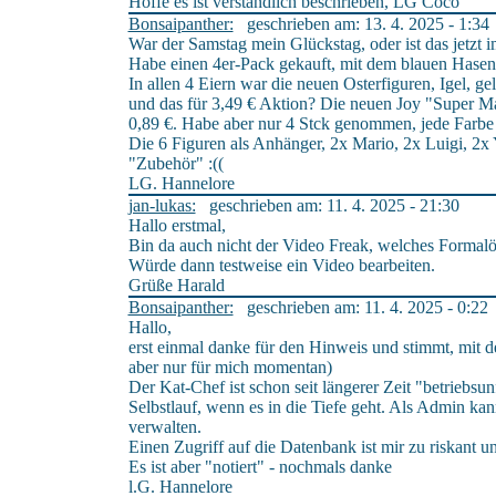
Hoffe es ist verständlich beschrieben, LG Coco
Bonsaipanther:
geschrieben am: 13. 4. 2025 - 1:34
War der Samstag mein Glückstag, oder ist das jetzt 
Habe einen 4er-Pack gekauft, mit dem blauen Hasen
In allen 4 Eiern war die neuen Osterfiguren, Igel,
und das für 3,49 € Aktion? Die neuen Joy "Super Ma
0,89 €. Habe aber nur 4 Stck genommen, jede Farbe 
Die 6 Figuren als Anhänger, 2x Mario, 2x Luigi, 2x Y
"Zubehör" :((
LG. Hannelore
jan-lukas:
geschrieben am: 11. 4. 2025 - 21:30
Hallo erstmal,
Bin da auch nicht der Video Freak, welches Formalö
Würde dann testweise ein Video bearbeiten.
Grüße Harald
Bonsaipanther:
geschrieben am: 11. 4. 2025 - 0:22
Hallo,
erst einmal danke für den Hinweis und stimmt, mit d
aber nur für mich momentan)
Der Kat-Chef ist schon seit längerer Zeit "betriebsun
Selbstlauf, wenn es in die Tiefe geht. Als Admin kann
verwalten.
Einen Zugriff auf die Datenbank ist mir zu riskant 
Es ist aber "notiert" - nochmals danke
l.G. Hannelore