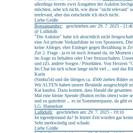
allerdings bereits zwei Ausgaben der Auktion hochge
möchten, sehe ich nicht, wie diese "nicht relevant" 
irrelevant, aber das entscheide ich doch nicht.
Liebe Grüße
Bonsaipanther:
geschrieben am: 29. 7. 2025 - 21:4
@ Lullidulli
"Die Auktion" habe ich absichtlich nicht freigeschalte
eine Art private Verkaufsliste ist von Sponsoren. Di
keine Ableger, eher Einleger gegen Bezahlung in Zei
Zur 2. Frage - ja es ist noch Jemand da, im Moment 
im Auge zu behalten oder User freizuschalten. Unser
und zZt. andere Sorgen / Prioritäten. Von Herzem "
Im Chat tut sich schon lange nicht viel ... und das Bi
Karin
(Simba54) und die übrigen ca. 4500 ziehen Bilder od
Wir ALTEN haben unsere Bestände ausgeschöpft un
Kat kaufen. Dazu kommt, dass Harald die gesamten Ko
Mal eine kleine Spende (Button rechts oben) wäre seh
und zu guterletzt ... es ist Sommmerpause, da gibt 
LG. Hannelore
Lullidulli:
geschrieben am: 29. 7. 2025 - 19:10
Ist irgendjemand da? In letzter Zeit wurden gar kein
Sehr merkwürdig und schade.
Liebe Grüße