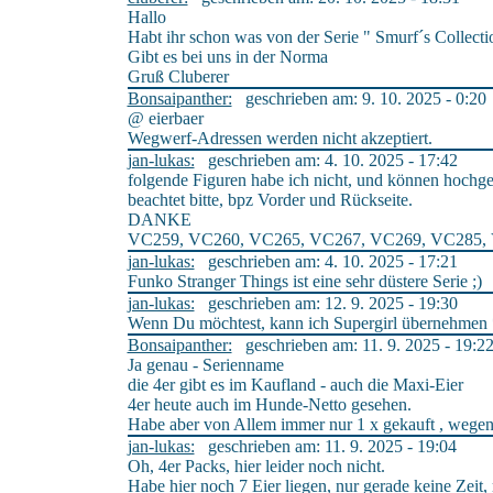
Hallo
Habt ihr schon was von der Serie " Smurf´s Collecti
Gibt es bei uns in der Norma
Gruß Cluberer
Bonsaipanther:
geschrieben am: 9. 10. 2025 - 0:20
@ eierbaer
Wegwerf-Adressen werden nicht akzeptiert.
jan-lukas:
geschrieben am: 4. 10. 2025 - 17:42
folgende Figuren habe ich nicht, und können hochg
beachtet bitte, bpz Vorder und Rückseite.
DANKE
VC259, VC260, VC265, VC267, VC269, VC285,
jan-lukas:
geschrieben am: 4. 10. 2025 - 17:21
Funko Stranger Things ist eine sehr düstere Serie ;)
jan-lukas:
geschrieben am: 12. 9. 2025 - 19:30
Wenn Du möchtest, kann ich Supergirl übernehmen 
Bonsaipanther:
geschrieben am: 11. 9. 2025 - 19:2
Ja genau - Serienname
die 4er gibt es im Kaufland - auch die Maxi-Eier
4er heute auch im Hunde-Netto gesehen.
Habe aber von Allem immer nur 1 x gekauft , wegen 
jan-lukas:
geschrieben am: 11. 9. 2025 - 19:04
Oh, 4er Packs, hier leider noch nicht.
Habe hier noch 7 Eier liegen, nur gerade keine Zei