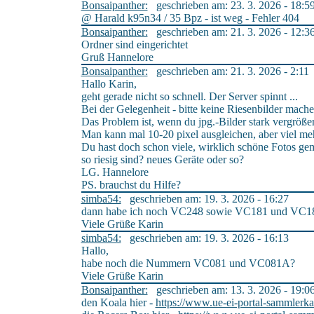
Bonsaipanther:
geschrieben am: 23. 3. 2026 - 18:5
@ Harald k95n34 / 35 Bpz - ist weg - Fehler 404
Bonsaipanther:
geschrieben am: 21. 3. 2026 - 12:3
Ordner sind eingerichtet
Gruß Hannelore
Bonsaipanther:
geschrieben am: 21. 3. 2026 - 2:11
Hallo Karin,
geht gerade nicht so schnell. Der Server spinnt ...
Bei der Gelegenheit - bitte keine Riesenbilder mach
Das Problem ist, wenn du jpg.-Bilder stark vergrößers
Man kann mal 10-20 pixel ausgleichen, aber viel meh
Du hast doch schon viele, wirklich schöne Fotos gem
so riesig sind? neues Geräte oder so?
LG. Hannelore
PS. brauchst du Hilfe?
simba54:
geschrieben am: 19. 3. 2026 - 16:27
dann habe ich noch VC248 sowie VC181 und VC1
Viele Grüße Karin
simba54:
geschrieben am: 19. 3. 2026 - 16:13
Hallo,
habe noch die Nummern VC081 und VC081A?
Viele Grüße Karin
Bonsaipanther:
geschrieben am: 13. 3. 2026 - 19:0
den Koala hier -
https://www.ue-ei-portal-sammlerka