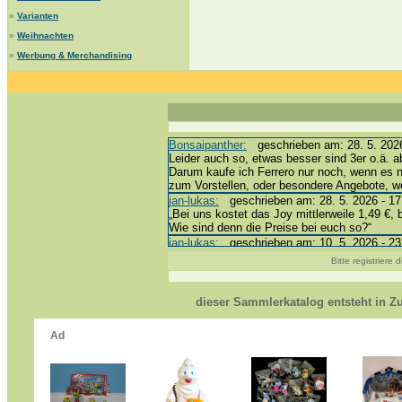
»
Varianten
»
Weihnachten
»
Werbung & Merchandising
Bonsaipanther:
geschrieben am: 28. 5. 2026
Leider auch so, etwas besser sind 3er o.ä. a
Darum kaufe ich Ferrero nur noch, wenn es 
zum Vorstellen, oder besondere Angebote, 
jan-lukas:
geschrieben am: 28. 5. 2026 - 17
„Bei uns kostet das Joy mittlerweile 1,49 €, 
Wie sind denn die Preise bei euch so?“
jan-lukas:
geschrieben am: 10. 5. 2026 - 23
erledigt *bussi*
Bitte registriere
Bonsaipanther:
geschrieben am: 10. 5. 2026
@ Harald
https://www.ue-ei-portal-sammlerkatalog.de/
dieser Sammlerkatalog entsteht in 
Dein Enkel sollte zur Strafe die nächsten 3
*bussi*
jan-lukas:
geschrieben am: 8. 5. 2026 - 12:
Für die Figuren VC307, 310, 318 und 326 ha
mein Enkel hat die leider weggeworfen *grrrr* 
jan-lukas:
geschrieben am: 29. 4. 2026 - 18
https://www.ferrero-