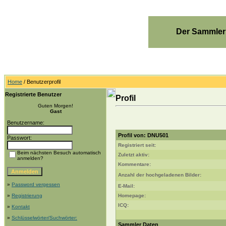
Der Sammler
Home
/ Benutzerprofil
Registrierte Benutzer
Profil
Guten Morgen!
Gast
Benutzername:
Profil von: DNU501
Passwort:
Registriert seit:
Beim nächsten Besuch automatisch
Zuletzt aktiv:
anmelden?
Kommentare:
Anzahl der hochgeladenen Bilder:
»
Password vergessen
E-Mail:
»
Registrierung
Homepage:
ICQ:
»
Kontakt
»
Schlüsselwörter/Suchwörter:
Sammler Daten