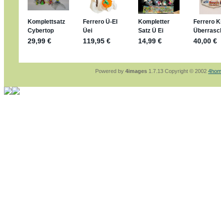
sammelspass.de/einladung/4B72FED814
jan-lukas:
geschrieben am: 28. 4. 2026 - 21
stimmt, jetzt fällt es mir auch ein
*Bussi*
Bonsaipanther:
geschrieben am: 28. 4. 2026
So habe ich das in Erinnerung ... oder?
Bonsaipanther:
geschrieben am: 28. 4. 2026
Nö, gabs nicht ... die 2020er EM oder WM w
Ferrero hat die aber trotzdem rausgebracht 
Powered by
4images
1.7.13 Copyright © 2002
4hom
jan-lukas:
geschrieben am: 28. 4. 2026 - 15
WM Sticker habe ich komplett, kommen die 
Gab es zur WM 2022 keine Teamsticker ???
im Netz finde ich auch keine Info
jan-lukas:
geschrieben am: 26. 4. 2026 - 11
Bin gerade begeistert, Figuren kann man sehr
klappt sehr gut mit dem Befehl - gerade stel
versucht es einfach mal mit ChatGPT, man k
erstellen.
jan-lukas:
geschrieben am: 26. 4. 2026 - 10
erledigt
Bonsaipanther:
geschrieben am: 26. 4. 2026
Ordner Metallfiguren - den Hinweis oben bitt
jan-lukas:
geschrieben am: 25. 4. 2026 - 22
So, Umzug beendet, hoffe es läuft jetzt bess
Bitte achtet auf fehlende Bilder
Danke
Bonsaipanther:
geschrieben am: 20. 4. 2026
NUR ist gut - habe 6 Stück gekauft und davo
Gibt jetzt auch die 3er-Handtaschen - sind mi