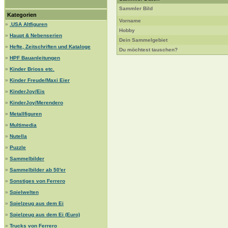
Sammler Bild
Kategorien
Vorname
»
.USA Altfiguren
Hobby
»
Haupt & Nebenserien
Dein Sammelgebiet
»
Hefte, Zeitschriften und Kataloge
Du möchtest tauschen?
»
HPF Bauanleitungen
»
Kinder Brioss etc.
»
Kinder Freude/Maxi Eier
»
KinderJoy/Eis
»
KinderJoy/Merendero
»
Metallfiguren
»
Multimedia
»
Nutella
»
Puzzle
»
Sammelbilder
»
Sammelbilder ab 50'er
»
Sonstiges von Ferrero
»
Spielwelten
»
Spielzeug aus dem Ei
»
Spielzeug aus dem Ei (Euro)
»
Trucks von Ferrero