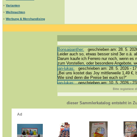
»
Varianten
»
Weihnachten
»
Werbung & Merchandising
Bonsaipanther:
geschrieben am: 28. 5. 2026
Leider auch so, etwas besser sind 3er o.ä. a
Darum kaufe ich Ferrero nur noch, wenn es 
zum Vorstellen, oder besondere Angebote, 
jan-lukas:
geschrieben am: 28. 5. 2026 - 17
„Bei uns kostet das Joy mittlerweile 1,49 €, 
Wie sind denn die Preise bei euch so?“
jan-lukas:
geschrieben am: 10. 5. 2026 - 23
erledigt *bussi*
Bitte registriere
Bonsaipanther:
geschrieben am: 10. 5. 2026
@ Harald
https://www.ue-ei-portal-sammlerkatalog.de/
dieser Sammlerkatalog entsteht in 
Dein Enkel sollte zur Strafe die nächsten 3
*bussi*
jan-lukas:
geschrieben am: 8. 5. 2026 - 12:
Für die Figuren VC307, 310, 318 und 326 ha
mein Enkel hat die leider weggeworfen *grrrr* 
jan-lukas:
geschrieben am: 29. 4. 2026 - 18
https://www.ferrero-