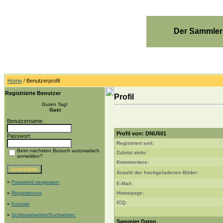
Der Sammler
Home
/ Benutzerprofil
Registrierte Benutzer
Profil
Guten Tag!
Gast
Benutzername:
Profil von: DNU501
Passwort:
Registriert seit:
Beim nächsten Besuch automatisch
Zuletzt aktiv:
anmelden?
Kommentare:
Anzahl der hochgeladenen Bilder:
»
Password vergessen
E-Mail:
»
Registrierung
Homepage:
ICQ:
»
Kontakt
»
Schlüsselwörter/Suchwörter:
Sammler Daten