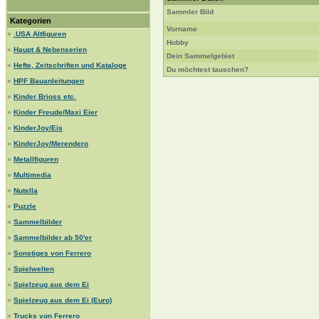
Sammler Bild
Kategorien
Vorname
»
.USA Altfiguren
Hobby
»
Haupt & Nebenserien
Dein Sammelgebiet
»
Hefte, Zeitschriften und Kataloge
Du möchtest tauschen?
»
HPF Bauanleitungen
»
Kinder Brioss etc.
»
Kinder Freude/Maxi Eier
»
KinderJoy/Eis
»
KinderJoy/Merendero
»
Metallfiguren
»
Multimedia
»
Nutella
»
Puzzle
»
Sammelbilder
»
Sammelbilder ab 50'er
»
Sonstiges von Ferrero
»
Spielwelten
»
Spielzeug aus dem Ei
»
Spielzeug aus dem Ei (Euro)
»
Trucks von Ferrero