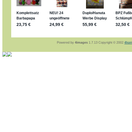
sammelspass.de/einladung/4B72FED814
jan-lukas:
geschrieben am: 28. 4. 2026 - 21
stimmt, jetzt fällt es mir auch ein
*Bussi*
Bonsaipanther:
geschrieben am: 28. 4. 2026
So habe ich das in Erinnerung ... oder?
Bonsaipanther:
geschrieben am: 28. 4. 2026
Nö, gabs nicht ... die 2020er EM oder WM w
Ferrero hat die aber trotzdem rausgebracht 
Powered by
4images
1.7.13 Copyright © 2002
4hom
jan-lukas:
geschrieben am: 28. 4. 2026 - 15
WM Sticker habe ich komplett, kommen die 
Gab es zur WM 2022 keine Teamsticker ???
im Netz finde ich auch keine Info
jan-lukas:
geschrieben am: 26. 4. 2026 - 11
Bin gerade begeistert, Figuren kann man sehr
klappt sehr gut mit dem Befehl - gerade stel
versucht es einfach mal mit ChatGPT, man k
erstellen.
jan-lukas:
geschrieben am: 26. 4. 2026 - 10
erledigt
Bonsaipanther:
geschrieben am: 26. 4. 2026
Ordner Metallfiguren - den Hinweis oben bitt
jan-lukas:
geschrieben am: 25. 4. 2026 - 22
So, Umzug beendet, hoffe es läuft jetzt bess
Bitte achtet auf fehlende Bilder
Danke
Bonsaipanther:
geschrieben am: 20. 4. 2026
NUR ist gut - habe 6 Stück gekauft und davo
Gibt jetzt auch die 3er-Handtaschen - sind mi