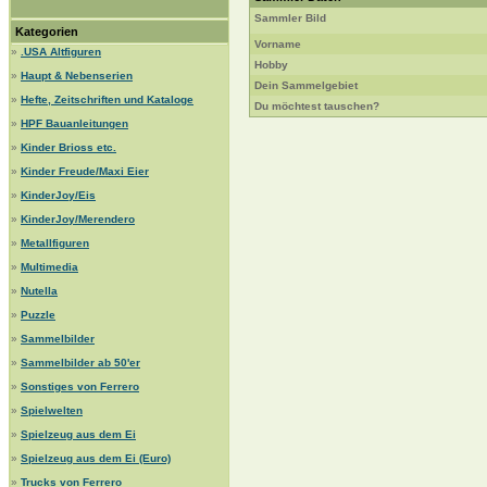
Sammler Bild
Kategorien
Vorname
»
.USA Altfiguren
Hobby
»
Haupt & Nebenserien
Dein Sammelgebiet
»
Hefte, Zeitschriften und Kataloge
Du möchtest tauschen?
»
HPF Bauanleitungen
»
Kinder Brioss etc.
»
Kinder Freude/Maxi Eier
»
KinderJoy/Eis
»
KinderJoy/Merendero
»
Metallfiguren
»
Multimedia
»
Nutella
»
Puzzle
»
Sammelbilder
»
Sammelbilder ab 50'er
»
Sonstiges von Ferrero
»
Spielwelten
»
Spielzeug aus dem Ei
»
Spielzeug aus dem Ei (Euro)
»
Trucks von Ferrero