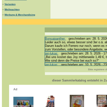
»
Varianten
»
Weihnachten
»
Werbung & Merchandising
Bonsaipanther:
geschrieben am: 28. 5. 2026
Leider auch so, etwas besser sind 3er o.ä. a
Darum kaufe ich Ferrero nur noch, wenn es 
zum Vorstellen, oder besondere Angebote, 
jan-lukas:
geschrieben am: 28. 5. 2026 - 17
„Bei uns kostet das Joy mittlerweile 1,49 €, 
Wie sind denn die Preise bei euch so?“
jan-lukas:
geschrieben am: 10. 5. 2026 - 23
erledigt *bussi*
Bitte registriere
Bonsaipanther:
geschrieben am: 10. 5. 2026
@ Harald
https://www.ue-ei-portal-sammlerkatalog.de/
dieser Sammlerkatalog entsteht in 
Dein Enkel sollte zur Strafe die nächsten 3
*bussi*
jan-lukas:
geschrieben am: 8. 5. 2026 - 12:
Für die Figuren VC307, 310, 318 und 326 ha
mein Enkel hat die leider weggeworfen *grrrr* 
jan-lukas:
geschrieben am: 29. 4. 2026 - 18
https://www.ferrero-