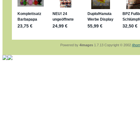
sammelspass.de/einladung/4B72FED814
jan-lukas:
geschrieben am: 28. 4. 2026 - 21
stimmt, jetzt fällt es mir auch ein
*Bussi*
Bonsaipanther:
geschrieben am: 28. 4. 2026
So habe ich das in Erinnerung ... oder?
Bonsaipanther:
geschrieben am: 28. 4. 2026
Nö, gabs nicht ... die 2020er EM oder WM w
Ferrero hat die aber trotzdem rausgebracht 
Powered by
4images
1.7.13 Copyright © 2002
4hom
jan-lukas:
geschrieben am: 28. 4. 2026 - 15
WM Sticker habe ich komplett, kommen die 
Gab es zur WM 2022 keine Teamsticker ???
im Netz finde ich auch keine Info
jan-lukas:
geschrieben am: 26. 4. 2026 - 11
Bin gerade begeistert, Figuren kann man sehr
klappt sehr gut mit dem Befehl - gerade stel
versucht es einfach mal mit ChatGPT, man k
erstellen.
jan-lukas:
geschrieben am: 26. 4. 2026 - 10
erledigt
Bonsaipanther:
geschrieben am: 26. 4. 2026
Ordner Metallfiguren - den Hinweis oben bitt
jan-lukas:
geschrieben am: 25. 4. 2026 - 22
So, Umzug beendet, hoffe es läuft jetzt bess
Bitte achtet auf fehlende Bilder
Danke
Bonsaipanther:
geschrieben am: 20. 4. 2026
NUR ist gut - habe 6 Stück gekauft und davo
Gibt jetzt auch die 3er-Handtaschen - sind mi