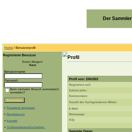
Der Sammler
Home
/ Benutzerprofil
Registrierte Benutzer
Profil
Guten Morgen!
Gast
Benutzername:
Profil von: DNU501
Passwort:
Registriert seit:
Beim nächsten Besuch automatisch
Zuletzt aktiv:
anmelden?
Kommentare:
Anzahl der hochgeladenen Bilder:
»
Password vergessen
E-Mail:
»
Registrierung
Homepage:
ICQ:
»
Kontakt
»
Schlüsselwörter/Suchwörter:
Sammler Daten