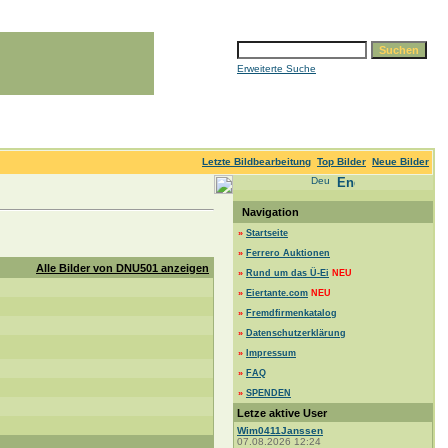
Erweiterte Suche
Letzte Bildbearbeitung
Top Bilder
Neue Bilder
Navigation
»
Startseite
»
Ferrero Auktionen
Alle Bilder von DNU501 anzeigen
»
Rund um das Ü-Ei
NEU
»
Eiertante.com
NEU
»
Fremdfirmenkatalog
»
Datenschutzerklärung
»
Impressum
»
FAQ
»
SPENDEN
Letze aktive User
Wim0411Janssen
07.08.2026 12:24