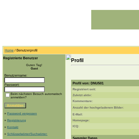
Home
/ Benutzerprofil
Registrierte Benutzer
Profil
Guten Tag!
Gast
Benutzername:
Profil von: DNU501
Passwort:
Registriert seit:
Beim nächsten Besuch automatisch
Zuletzt aktiv:
anmelden?
Kommentare:
Anzahl der hochgeladenen Bilder:
»
Password vergessen
E-Mail:
»
Registrierung
Homepage:
ICQ:
»
Kontakt
»
Schlüsselwörter/Suchwörter:
Sammler Daten