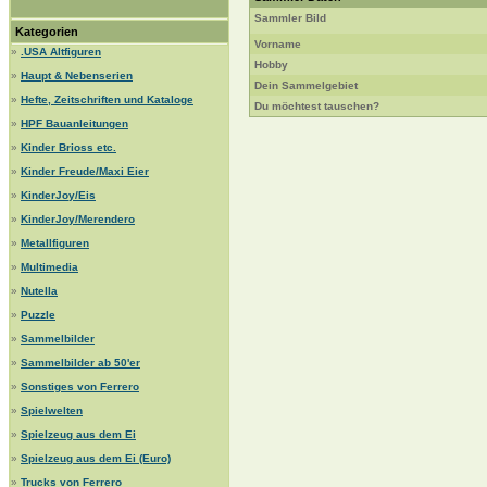
Sammler Bild
Kategorien
Vorname
»
.USA Altfiguren
Hobby
»
Haupt & Nebenserien
Dein Sammelgebiet
»
Hefte, Zeitschriften und Kataloge
Du möchtest tauschen?
»
HPF Bauanleitungen
»
Kinder Brioss etc.
»
Kinder Freude/Maxi Eier
»
KinderJoy/Eis
»
KinderJoy/Merendero
»
Metallfiguren
»
Multimedia
»
Nutella
»
Puzzle
»
Sammelbilder
»
Sammelbilder ab 50'er
»
Sonstiges von Ferrero
»
Spielwelten
»
Spielzeug aus dem Ei
»
Spielzeug aus dem Ei (Euro)
»
Trucks von Ferrero