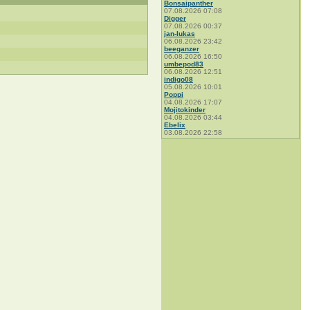
Bonsaipanther
07.08.2026 07:08
Digger
07.08.2026 00:37
jan-lukas
06.08.2026 23:42
beeganzer
06.08.2026 16:50
umbepod83
06.08.2026 12:51
indigo08
05.08.2026 10:01
Poppi
04.08.2026 17:07
Mojitokinder
04.08.2026 03:44
Ebelix
03.08.2026 22:58