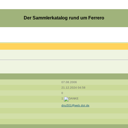
Der Sammlerkatalog rund um Ferrero
07.08.2006
21.12.2024 04:58
0
1
dnu501@web dot de