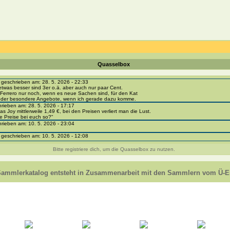
Quasselbox
eschrieben am: 28. 5. 2026 - 22:33
etwas besser sind 3er o.ä. aber auch nur paar Cent.
Ferrero nur noch, wenn es neue Sachen sind, für den Kat
 oder besondere Angebote, wenn ich gerade dazu komme.
ieben am: 28. 5. 2026 - 17:17
as Joy mittlerweile 1,49 €, bei den Preisen verliert man die Lust.
e Preise bei euch so?“
ieben am: 10. 5. 2026 - 23:04
eschrieben am: 10. 5. 2026 - 12:08
i-portal-sammlerkatalog.de/categories.php?cat_id=1043
- BPZ obere Reihe
Bitte registriere dich, um die Quasselbox zu nutzen.
e zur Strafe die nächsten 3 Monate keine Ü-Eier bekommen ;))
ieben am: 8. 5. 2026 - 12:01
 VC307, 310, 318 und 326 habe ich keine BPZ
Sammlerkatalog entsteht in Zusammenarbeit mit den Sammlern vom Ü-Ei
e leider weggeworfen *grrrr* ;)
ieben am: 29. 4. 2026 - 18:04
ro-
e/einladung/4B72FED814DD42F481659307EF984D5033DD87A60AD94E1389FBB91B6F2859C
ieben am: 28. 4. 2026 - 21:49
t es mir auch ein
eschrieben am: 28. 4. 2026 - 21:01
in Erinnerung ... oder?