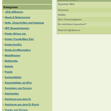
Sammler Bild
Kategorien
Vorname
»
.USA Altfiguren
Hobby
»
Haupt & Nebenserien
Dein Sammelgebiet
»
Hefte, Zeitschriften und Kataloge
Du möchtest tauschen?
»
HPF Bauanleitungen
Shared lightboxes:
»
Kinder Brioss etc.
»
Kinder Freude/Maxi Eier
»
KinderJoy/Eis
»
KinderJoy/Merendero
»
Metallfiguren
»
Multimedia
»
Nutella
»
Puzzle
»
Sammelbilder
»
Sammelbilder ab 50'er
»
Sonstiges von Ferrero
»
Spielwelten
»
Spielzeug aus dem Ei
»
Spielzeug aus dem Ei (Euro)
»
Trucks von Ferrero