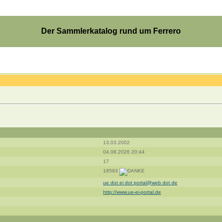
Der Sammlerkatalog rund um Ferrero
13.03.2002
04.08.2026 20:44
17
18593
ue dot ei dot portal@web dot de
http://www.ue-ei-portal.de