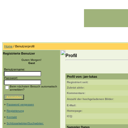
Home
/ Benutzerprofil
Registrierte Benutzer
Profil
Guten Morgen!
Gast
Benutzername:
Profil von: jan-lukas
Passwort:
Registriert seit:
Beim nächsten Besuch automatisch
Zuletzt aktiv:
anmelden?
Kommentare:
Anzahl der hochgeladenen Bilder:
»
Password vergessen
E-Mail:
»
Registrierung
Homepage:
ICQ:
»
Kontakt
»
Schlüsselwörter/Suchwörter:
Sammler Daten