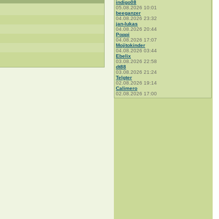
indigo08
05.08.2026 10:01
beeganzer
04.08.2026 23:32
jan-lukas
04.08.2026 20:44
Poppi
04.08.2026 17:07
Mojitokinder
04.08.2026 03:44
Ebelix
03.08.2026 22:58
dt88
03.08.2026 21:24
Telgter
02.08.2026 19:14
Calimero
02.08.2026 17:00