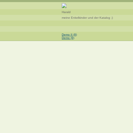
Harald
meine Enkelkinder und der Katalog ;)
Demo II (8)
Demo (9)