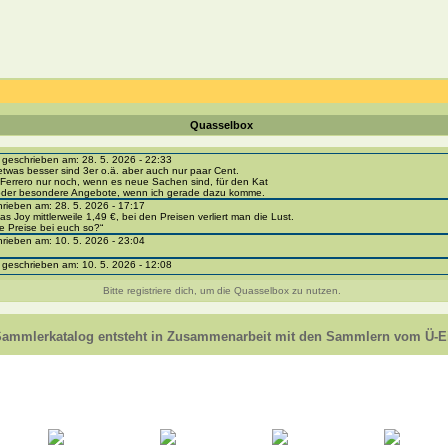
Quasselbox
eschrieben am: 28. 5. 2026 - 22:33
etwas besser sind 3er o.ä. aber auch nur paar Cent.
Ferrero nur noch, wenn es neue Sachen sind, für den Kat
 oder besondere Angebote, wenn ich gerade dazu komme.
ieben am: 28. 5. 2026 - 17:17
as Joy mittlerweile 1,49 €, bei den Preisen verliert man die Lust.
e Preise bei euch so?“
ieben am: 10. 5. 2026 - 23:04
eschrieben am: 10. 5. 2026 - 12:08
i-portal-sammlerkatalog.de/categories.php?cat_id=1043
- BPZ obere Reihe
Bitte registriere dich, um die Quasselbox zu nutzen.
e zur Strafe die nächsten 3 Monate keine Ü-Eier bekommen ;))
ieben am: 8. 5. 2026 - 12:01
 VC307, 310, 318 und 326 habe ich keine BPZ
Sammlerkatalog entsteht in Zusammenarbeit mit den Sammlern vom Ü-Ei
e leider weggeworfen *grrrr* ;)
ieben am: 29. 4. 2026 - 18:04
ro-
e/einladung/4B72FED814DD42F481659307EF984D5033DD87A60AD94E1389FBB91B6F2859C
ieben am: 28. 4. 2026 - 21:49
t es mir auch ein
eschrieben am: 28. 4. 2026 - 21:01
in Erinnerung ... oder?