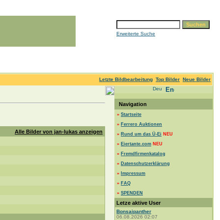
Erweiterte Suche
Letzte Bildbearbeitung
Top Bilder
Neue Bilder
Navigation
»
Startseite
»
Ferrero Auktionen
Alle Bilder von jan-lukas anzeigen
»
Rund um das Ü-Ei
NEU
»
Eiertante.com
NEU
»
Fremdfirmenkatalog
»
Datenschutzerklärung
»
Impressum
»
FAQ
»
SPENDEN
Letze aktive User
Bonsaipanther
06.08.2026 02:07