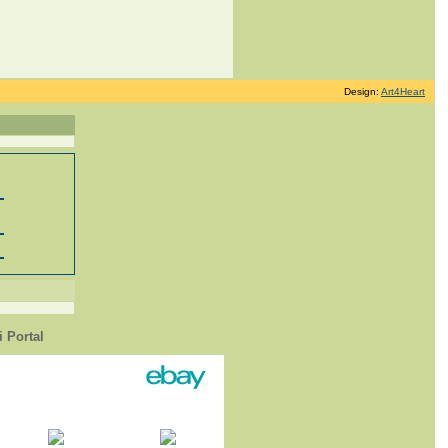
Design:
Art4Heart
 Portal
1