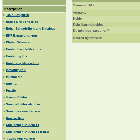
Sammler Bild
Kategorien
Vorname
»
.USA Altfiguren
Hobby
»
Haupt & Nebenserien
Dein Sammelgebiet
»
Hefte, Zeitschriften und Kataloge
Du möchtest tauschen?
»
HPF Bauanleitungen
Shared lightboxes:
»
Kinder Brioss etc.
»
Kinder Freude/Maxi Eier
»
KinderJoy/Eis
»
KinderJoy/Merendero
»
Metallfiguren
»
Multimedia
»
Nutella
»
Puzzle
»
Sammelbilder
»
Sammelbilder ab 50'er
»
Sonstiges von Ferrero
»
Spielwelten
»
Spielzeug aus dem Ei
»
Spielzeug aus dem Ei (Euro)
»
Trucks von Ferrero