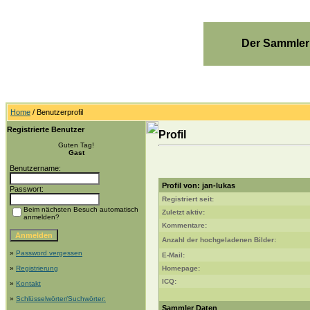
Der Sammler
Home
/ Benutzerprofil
Registrierte Benutzer
Profil
Guten Tag!
Gast
Benutzername:
Profil von: jan-lukas
Passwort:
Registriert seit:
Beim nächsten Besuch automatisch
Zuletzt aktiv:
anmelden?
Kommentare:
Anzahl der hochgeladenen Bilder:
»
Password vergessen
E-Mail:
»
Registrierung
Homepage:
ICQ:
»
Kontakt
»
Schlüsselwörter/Suchwörter:
Sammler Daten