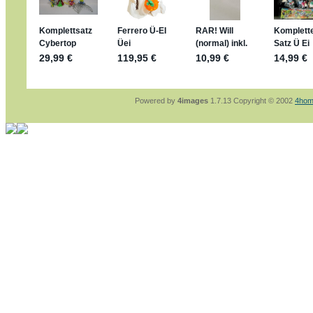
sammelspass.de/einladung/4B72FED814
jan-lukas:
geschrieben am: 28. 4. 2026 - 21
stimmt, jetzt fällt es mir auch ein
*Bussi*
Bonsaipanther:
geschrieben am: 28. 4. 2026
So habe ich das in Erinnerung ... oder?
Bonsaipanther:
geschrieben am: 28. 4. 2026
Nö, gabs nicht ... die 2020er EM oder WM w
Ferrero hat die aber trotzdem rausgebracht 
Powered by
4images
1.7.13 Copyright © 2002
4hom
jan-lukas:
geschrieben am: 28. 4. 2026 - 15
WM Sticker habe ich komplett, kommen die 
Gab es zur WM 2022 keine Teamsticker ???
im Netz finde ich auch keine Info
jan-lukas:
geschrieben am: 26. 4. 2026 - 11
Bin gerade begeistert, Figuren kann man sehr
klappt sehr gut mit dem Befehl - gerade stel
versucht es einfach mal mit ChatGPT, man k
erstellen.
jan-lukas:
geschrieben am: 26. 4. 2026 - 10
erledigt
Bonsaipanther:
geschrieben am: 26. 4. 2026
Ordner Metallfiguren - den Hinweis oben bitt
jan-lukas:
geschrieben am: 25. 4. 2026 - 22
So, Umzug beendet, hoffe es läuft jetzt bess
Bitte achtet auf fehlende Bilder
Danke
Bonsaipanther:
geschrieben am: 20. 4. 2026
NUR ist gut - habe 6 Stück gekauft und davo
Gibt jetzt auch die 3er-Handtaschen - sind mi