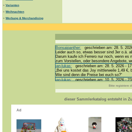
»
Varianten
»
Weihnachten
»
Werbung & Merchandising
Bonsaipanther:
geschrieben am: 28. 5. 2026
Leider auch so, etwas besser sind 3er o.ä. a
Darum kaufe ich Ferrero nur noch, wenn es 
zum Vorstellen, oder besondere Angebote, 
jan-lukas:
geschrieben am: 28. 5. 2026 - 17
„Bei uns kostet das Joy mittlerweile 1,49 €, 
Wie sind denn die Preise bei euch so?“
jan-lukas:
geschrieben am: 10. 5. 2026 - 23
erledigt *bussi*
Bitte registriere
Bonsaipanther:
geschrieben am: 10. 5. 2026
@ Harald
https://www.ue-ei-portal-sammlerkatalog.de/
dieser Sammlerkatalog entsteht in 
Dein Enkel sollte zur Strafe die nächsten 3
*bussi*
jan-lukas:
geschrieben am: 8. 5. 2026 - 12:
Für die Figuren VC307, 310, 318 und 326 ha
mein Enkel hat die leider weggeworfen *grrrr* 
jan-lukas:
geschrieben am: 29. 4. 2026 - 18
https://www.ferrero-