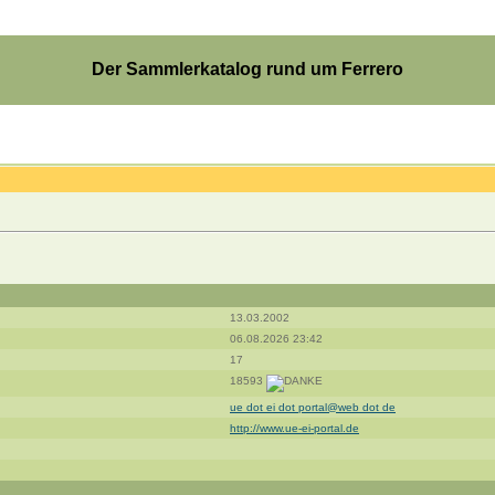
Der Sammlerkatalog rund um Ferrero
13.03.2002
06.08.2026 23:42
17
18593
ue dot ei dot portal@web dot de
http://www.ue-ei-portal.de