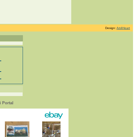
Design:
Art4Heart
 Portal
1