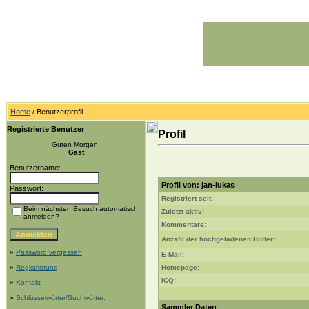
Home
/ Benutzerprofil
Registrierte Benutzer
Profil
Guten Morgen!
Gast
Benutzername:
Profil von: jan-lukas
Passwort:
Registriert seit:
Beim nächsten Besuch automatisch
Zuletzt aktiv:
anmelden?
Kommentare:
Anzahl der hochgeladenen Bilder:
»
Password vergessen
E-Mail:
»
Registrierung
Homepage:
ICQ:
»
Kontakt
»
Schlüsselwörter/Suchwörter:
Sammler Daten