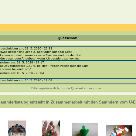
Quasselbox
eschrieben am: 28. 5. 2026 - 22:33
etwas besser sind 3er o.ä. aber auch nur paar Cent.
Ferrero nur noch, wenn es neue Sachen sind, für den Kat
 oder besondere Angebote, wenn ich gerade dazu komme.
ieben am: 28. 5. 2026 - 17:17
as Joy mittlerweile 1,49 €, bei den Preisen verliert man die Lust.
e Preise bei euch so?“
ieben am: 10. 5. 2026 - 23:04
eschrieben am: 10. 5. 2026 - 12:08
i-portal-sammlerkatalog.de/categories.php?cat_id=1043
- BPZ obere Reihe
Bitte registriere dich, um die Quasselbox zu nutzen.
e zur Strafe die nächsten 3 Monate keine Ü-Eier bekommen ;))
ieben am: 8. 5. 2026 - 12:01
 VC307, 310, 318 und 326 habe ich keine BPZ
Sammlerkatalog entsteht in Zusammenarbeit mit den Sammlern vom Ü-Ei
e leider weggeworfen *grrrr* ;)
ieben am: 29. 4. 2026 - 18:04
ro-
e/einladung/4B72FED814DD42F481659307EF984D5033DD87A60AD94E1389FBB91B6F2859C
ieben am: 28. 4. 2026 - 21:49
t es mir auch ein
eschrieben am: 28. 4. 2026 - 21:01
in Erinnerung ... oder?