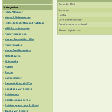
Sammler Bild
Kategorien
Vorname
»
.USA Altfiguren
Hobby
»
Haupt & Nebenserien
Dein Sammelgebiet
»
Hefte, Zeitschriften und Kataloge
Du möchtest tauschen?
»
HPF Bauanleitungen
Shared lightboxes:
»
Kinder Brioss etc.
»
Kinder Freude/Maxi Eier
»
KinderJoy/Eis
»
KinderJoy/Merendero
»
Metallfiguren
»
Multimedia
»
Nutella
»
Puzzle
»
Sammelbilder
»
Sammelbilder ab 50'er
»
Sonstiges von Ferrero
»
Spielwelten
»
Spielzeug aus dem Ei
»
Spielzeug aus dem Ei (Euro)
»
Trucks von Ferrero