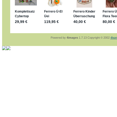
sammelspass.de/einladung/4B72FED814
jan-lukas:
geschrieben am: 28. 4. 2026 - 21
stimmt, jetzt fällt es mir auch ein
*Bussi*
Bonsaipanther:
geschrieben am: 28. 4. 2026
So habe ich das in Erinnerung ... oder?
Bonsaipanther:
geschrieben am: 28. 4. 2026
Nö, gabs nicht ... die 2020er EM oder WM w
Ferrero hat die aber trotzdem rausgebracht 
Powered by
4images
1.7.13 Copyright © 2002
4hom
jan-lukas:
geschrieben am: 28. 4. 2026 - 15
WM Sticker habe ich komplett, kommen die 
Gab es zur WM 2022 keine Teamsticker ???
im Netz finde ich auch keine Info
jan-lukas:
geschrieben am: 26. 4. 2026 - 11
Bin gerade begeistert, Figuren kann man sehr
klappt sehr gut mit dem Befehl - gerade stel
versucht es einfach mal mit ChatGPT, man k
erstellen.
jan-lukas:
geschrieben am: 26. 4. 2026 - 10
erledigt
Bonsaipanther:
geschrieben am: 26. 4. 2026
Ordner Metallfiguren - den Hinweis oben bitt
jan-lukas:
geschrieben am: 25. 4. 2026 - 22
So, Umzug beendet, hoffe es läuft jetzt bess
Bitte achtet auf fehlende Bilder
Danke
Bonsaipanther:
geschrieben am: 20. 4. 2026
NUR ist gut - habe 6 Stück gekauft und davo
Gibt jetzt auch die 3er-Handtaschen - sind mi