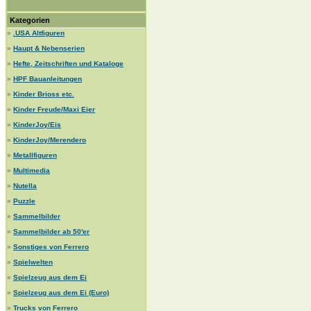
Kategorien
»
.USA Altfiguren
»
Haupt & Nebenserien
»
Hefte, Zeitschriften und Kataloge
»
HPF Bauanleitungen
»
Kinder Brioss etc.
»
Kinder Freude/Maxi Eier
»
KinderJoy/Eis
»
KinderJoy/Merendero
»
Metallfiguren
»
Multimedia
»
Nutella
»
Puzzle
»
Sammelbilder
»
Sammelbilder ab 50'er
»
Sonstiges von Ferrero
»
Spielwelten
»
Spielzeug aus dem Ei
»
Spielzeug aus dem Ei (Euro)
»
Trucks von Ferrero