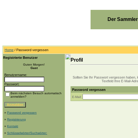
Der Sammler
Home
/ Password vergessen
Registrierte Benutzer
Profil
Guten Morgen!
Gast
Benutzername:
Sollten Sie Ihr Passwort vergessen haben, k
Textfeld Ihre E-Mail-Adre
Passwort:
Password vergessen
Beim nächsten Besuch automatisch
anmelden?
E-Mail:
»
Password vergessen
»
Registrierung
»
Kontakt
»
Schlüsselwörter/Suchwörter: