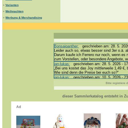
»
Varianten
»
Weihnachten
»
Werbung & Merchandising
Bonsaipanther:
geschrieben am: 28. 5. 2026
Leider auch so, etwas besser sind 3er o.ä. a
Darum kaufe ich Ferrero nur noch, wenn es 
zum Vorstellen, oder besondere Angebote, 
jan-lukas:
geschrieben am: 28. 5. 2026 - 17
„Bei uns kostet das Joy mittlerweile 1,49 €, 
Wie sind denn die Preise bei euch so?“
jan-lukas:
geschrieben am: 10. 5. 2026 - 23
erledigt *bussi*
Bitte registriere
Bonsaipanther:
geschrieben am: 10. 5. 2026
@ Harald
https://www.ue-ei-portal-sammlerkatalog.de/
dieser Sammlerkatalog entsteht in 
Dein Enkel sollte zur Strafe die nächsten 3
*bussi*
jan-lukas:
geschrieben am: 8. 5. 2026 - 12:
Für die Figuren VC307, 310, 318 und 326 ha
mein Enkel hat die leider weggeworfen *grrrr*
jan-lukas:
geschrieben am: 29. 4. 2026 - 18
https://www.ferrero-