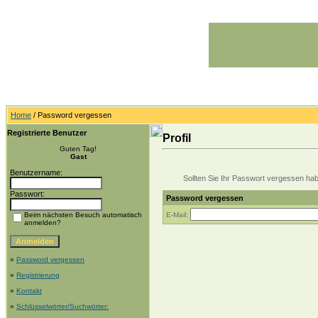
Home
/ Password vergessen
Registrierte Benutzer
Profil
Guten Tag!
Gast
Benutzername:
Sollten Sie Ihr Passwort vergessen haben
Passwort:
Password vergessen
Beim nächsten Besuch automatisch
E-Mail:
anmelden?
»
Password vergessen
»
Registrierung
»
Kontakt
»
Schlüsselwörter/Suchwörter: