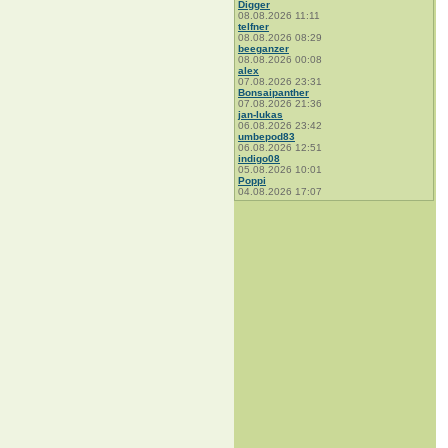
Digger
08.08.2026 11:11
telfner
08.08.2026 08:29
beeganzer
08.08.2026 00:08
alex
07.08.2026 23:31
Bonsaipanther
07.08.2026 21:36
jan-lukas
06.08.2026 23:42
umbepod83
06.08.2026 12:51
indigo08
05.08.2026 10:01
Poppi
04.08.2026 17:07