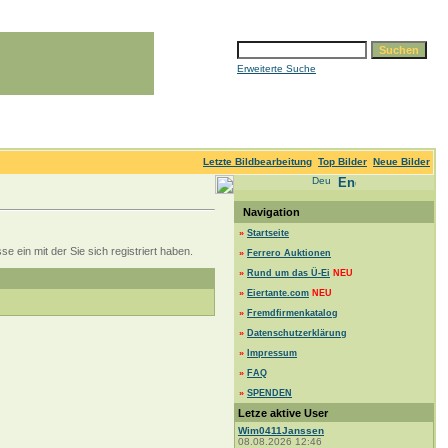
Erweiterte Suche
Letzte Bildbearbeitung
Top Bilder
Neue Bilder
Navigation
»
Startseite
 ein mit der Sie sich registriert haben.
»
Ferrero Auktionen
»
Rund um das Ü-Ei
NEU
»
Eiertante.com
NEU
»
Fremdfirmenkatalog
»
Datenschutzerklärung
»
Impressum
»
FAQ
»
SPENDEN
Letze aktive User
Wim0411Janssen
08.08.2026 12:46