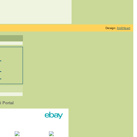
Design:
Art4Heart
 Portal
1