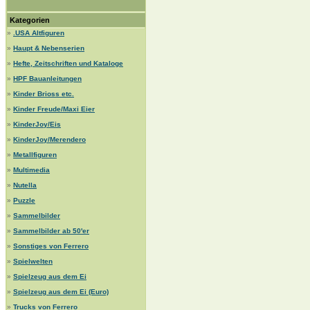
Kategorien
»
.USA Altfiguren
»
Haupt & Nebenserien
»
Hefte, Zeitschriften und Kataloge
»
HPF Bauanleitungen
»
Kinder Brioss etc.
»
Kinder Freude/Maxi Eier
»
KinderJoy/Eis
»
KinderJoy/Merendero
»
Metallfiguren
»
Multimedia
»
Nutella
»
Puzzle
»
Sammelbilder
»
Sammelbilder ab 50'er
»
Sonstiges von Ferrero
»
Spielwelten
»
Spielzeug aus dem Ei
»
Spielzeug aus dem Ei (Euro)
»
Trucks von Ferrero