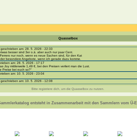
Quasselbox
eschrieben am: 28. 5. 2026 - 22:33
etwas besser sind 3er o.ä. aber auch nur paar Cent.
Ferrero nur noch, wenn es neue Sachen sind, für den Kat
 oder besondere Angebote, wenn ich gerade dazu komme.
ieben am: 28. 5. 2026 - 17:17
as Joy mittlerweile 1,49 €, bei den Preisen verliert man die Lust.
e Preise bei euch so?“
ieben am: 10. 5. 2026 - 23:04
eschrieben am: 10. 5. 2026 - 12:08
i-portal-sammlerkatalog.de/categories.php?cat_id=1043
- BPZ obere Reihe
Bitte registriere dich, um die Quasselbox zu nutzen.
e zur Strafe die nächsten 3 Monate keine Ü-Eier bekommen ;))
ieben am: 8. 5. 2026 - 12:01
 VC307, 310, 318 und 326 habe ich keine BPZ
Sammlerkatalog entsteht in Zusammenarbeit mit den Sammlern vom Ü-Ei
e leider weggeworfen *grrrr* ;)
ieben am: 29. 4. 2026 - 18:04
ro-
e/einladung/4B72FED814DD42F481659307EF984D5033DD87A60AD94E1389FBB91B6F2859C
ieben am: 28. 4. 2026 - 21:49
t es mir auch ein
eschrieben am: 28. 4. 2026 - 21:01
in Erinnerung ... oder?