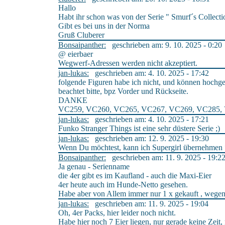
Hallo
Habt ihr schon was von der Serie " Smurf´s Collecti
Gibt es bei uns in der Norma
Gruß Cluberer
Bonsaipanther:
geschrieben am: 9. 10. 2025 - 0:20
@ eierbaer
Wegwerf-Adressen werden nicht akzeptiert.
jan-lukas:
geschrieben am: 4. 10. 2025 - 17:42
folgende Figuren habe ich nicht, und können hochg
beachtet bitte, bpz Vorder und Rückseite.
DANKE
VC259, VC260, VC265, VC267, VC269, VC285,
jan-lukas:
geschrieben am: 4. 10. 2025 - 17:21
Funko Stranger Things ist eine sehr düstere Serie ;)
jan-lukas:
geschrieben am: 12. 9. 2025 - 19:30
Wenn Du möchtest, kann ich Supergirl übernehmen 
Bonsaipanther:
geschrieben am: 11. 9. 2025 - 19:2
Ja genau - Serienname
die 4er gibt es im Kaufland - auch die Maxi-Eier
4er heute auch im Hunde-Netto gesehen.
Habe aber von Allem immer nur 1 x gekauft , wegen 
jan-lukas:
geschrieben am: 11. 9. 2025 - 19:04
Oh, 4er Packs, hier leider noch nicht.
Habe hier noch 7 Eier liegen, nur gerade keine Zei