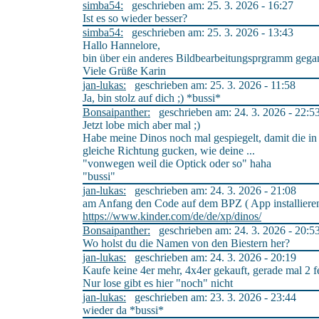
simba54:
geschrieben am: 25. 3. 2026 - 16:27
Ist es so wieder besser?
simba54:
geschrieben am: 25. 3. 2026 - 13:43
Hallo Hannelore,
bin über ein anderes Bildbearbeitungsprgramm gegan
Viele Grüße Karin
jan-lukas:
geschrieben am: 25. 3. 2026 - 11:58
Ja, bin stolz auf dich ;) *bussi*
Bonsaipanther:
geschrieben am: 24. 3. 2026 - 22:5
Jetzt lobe mich aber mal ;)
Habe meine Dinos noch mal gespiegelt, damit die in
gleiche Richtung gucken, wie deine ...
"vonwegen weil die Optick oder so" haha
"bussi"
jan-lukas:
geschrieben am: 24. 3. 2026 - 21:08
am Anfang den Code auf dem BPZ ( App installieren
https://www.kinder.com/de/de/xp/dinos/
Bonsaipanther:
geschrieben am: 24. 3. 2026 - 20:5
Wo holst du die Namen von den Biestern her?
jan-lukas:
geschrieben am: 24. 3. 2026 - 20:19
Kaufe keine 4er mehr, 4x4er gekauft, gerade mal 2 f
Nur lose gibt es hier "noch" nicht
jan-lukas:
geschrieben am: 23. 3. 2026 - 23:44
wieder da *bussi*