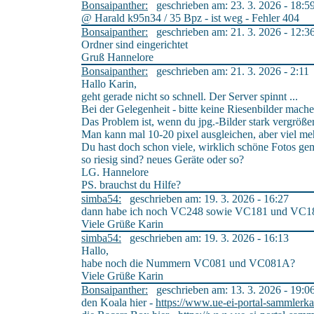
Bonsaipanther:
geschrieben am: 23. 3. 2026 - 18:5
@ Harald k95n34 / 35 Bpz - ist weg - Fehler 404
Bonsaipanther:
geschrieben am: 21. 3. 2026 - 12:3
Ordner sind eingerichtet
Gruß Hannelore
Bonsaipanther:
geschrieben am: 21. 3. 2026 - 2:11
Hallo Karin,
geht gerade nicht so schnell. Der Server spinnt ...
Bei der Gelegenheit - bitte keine Riesenbilder mach
Das Problem ist, wenn du jpg.-Bilder stark vergrößers
Man kann mal 10-20 pixel ausgleichen, aber viel meh
Du hast doch schon viele, wirklich schöne Fotos ge
so riesig sind? neues Geräte oder so?
LG. Hannelore
PS. brauchst du Hilfe?
simba54:
geschrieben am: 19. 3. 2026 - 16:27
dann habe ich noch VC248 sowie VC181 und VC1
Viele Grüße Karin
simba54:
geschrieben am: 19. 3. 2026 - 16:13
Hallo,
habe noch die Nummern VC081 und VC081A?
Viele Grüße Karin
Bonsaipanther:
geschrieben am: 13. 3. 2026 - 19:0
den Koala hier -
https://www.ue-ei-portal-sammlerka