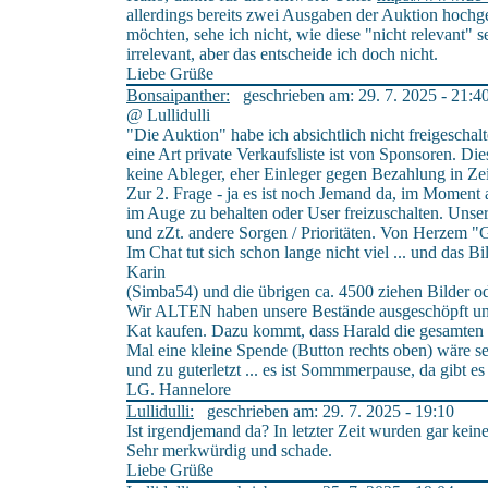
allerdings bereits zwei Ausgaben der Auktion hochge
möchten, sehe ich nicht, wie diese "nicht relevant" 
irrelevant, aber das entscheide ich doch nicht.
Liebe Grüße
Bonsaipanther:
geschrieben am: 29. 7. 2025 - 21:4
@ Lullidulli
"Die Auktion" habe ich absichtlich nicht freigeschalt
eine Art private Verkaufsliste ist von Sponsoren. Di
keine Ableger, eher Einleger gegen Bezahlung in Zei
Zur 2. Frage - ja es ist noch Jemand da, im Moment 
im Auge zu behalten oder User freizuschalten. Unser
und zZt. andere Sorgen / Prioritäten. Von Herzem "
Im Chat tut sich schon lange nicht viel ... und das Bi
Karin
(Simba54) und die übrigen ca. 4500 ziehen Bilder od
Wir ALTEN haben unsere Bestände ausgeschöpft un
Kat kaufen. Dazu kommt, dass Harald die gesamten Ko
Mal eine kleine Spende (Button rechts oben) wäre se
und zu guterletzt ... es ist Sommmerpause, da gibt 
LG. Hannelore
Lullidulli:
geschrieben am: 29. 7. 2025 - 19:10
Ist irgendjemand da? In letzter Zeit wurden gar kein
Sehr merkwürdig und schade.
Liebe Grüße