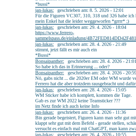
*bussi*
jan-lukas:
geschrieben am: 8. 5. 2026 - 12:01
Für die Figuren VC307, 310, 318 und 326 habe ich
mein Enkel hat die leider weggeworfen *grrrr* ;)
jan-lukas:
geschrieben am: 29. 4. 2026 - 18:04
https://www.ferrero-
sammelspass.de/einladung/4B72FED814DD42
jan-lukas:
geschrieben am: 28. 4. 2026 - 21:49
stimmt, jetzt fällt es mir auch ein
*Bussi*
Bonsaipanther:
geschrieben am: 28. 4. 2026 - 21:0
So habe ich das in Erinnerung ... oder?
Bonsaipanther:
geschrieben am: 28. 4. 2026 - 20:5
Nö, gabs nicht ... die 2020er EM oder WM wurde ve
Ferrero hat die aber trotzdem rausgebracht und dafü
jan-lukas:
geschrieben am: 28. 4. 2026 - 15:05
WM Sticker habe ich komplett, kommen die Tage.
Gab es zur WM 2022 keine Teamsticker ???
im Netz finde ich auch keine Info
jan-lukas:
geschrieben am: 26. 4. 2026 - 11:36
Bin gerade begeistert, Figuren kann man sehr gut mi
klappt sehr gut mit dem Befehl - gerade stellen, sch
versucht es einfach mal mit ChatGPT, man kann zwar 
jan-lukas:
geschrieben am: 26. 4. 2026 - 10:55