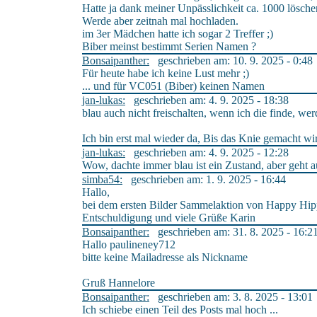
Hatte ja dank meiner Unpässlichkeit ca. 1000 lösch
Werde aber zeitnah mal hochladen.
im 3er Mädchen hatte ich sogar 2 Treffer ;)
Biber meinst bestimmt Serien Namen ?
Bonsaipanther:
geschrieben am: 10. 9. 2025 - 0:48
Für heute habe ich keine Lust mehr ;)
... und für VC051 (Biber) keinen Namen
jan-lukas:
geschrieben am: 4. 9. 2025 - 18:38
blau auch nicht freischalten, wenn ich die finde, we
Ich bin erst mal wieder da, Bis das Knie gemacht wi
jan-lukas:
geschrieben am: 4. 9. 2025 - 12:28
Wow, dachte immer blau ist ein Zustand, aber geht au
simba54:
geschrieben am: 1. 9. 2025 - 16:44
Hallo,
bei dem ersten Bilder Sammelaktion von Happy Hippo
Entschuldigung und viele Grüße Karin
Bonsaipanther:
geschrieben am: 31. 8. 2025 - 16:2
Hallo paulineney712
bitte keine Mailadresse als Nickname
Gruß Hannelore
Bonsaipanther:
geschrieben am: 3. 8. 2025 - 13:01
Ich schiebe einen Teil des Posts mal hoch ...