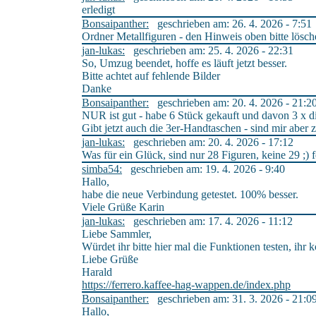
erledigt
Bonsaipanther:
geschrieben am: 26. 4. 2026 - 7:51
Ordner Metallfiguren - den Hinweis oben bitte lösch
jan-lukas:
geschrieben am: 25. 4. 2026 - 22:31
So, Umzug beendet, hoffe es läuft jetzt besser.
Bitte achtet auf fehlende Bilder
Danke
Bonsaipanther:
geschrieben am: 20. 4. 2026 - 21:2
NUR ist gut - habe 6 Stück gekauft und davon 3 x d
Gibt jetzt auch die 3er-Handtaschen - sind mir aber z
jan-lukas:
geschrieben am: 20. 4. 2026 - 17:12
Was für ein Glück, sind nur 28 Figuren, keine 29 ;) 
simba54:
geschrieben am: 19. 4. 2026 - 9:40
Hallo,
habe die neue Verbindung getestet. 100% besser.
Viele Grüße Karin
jan-lukas:
geschrieben am: 17. 4. 2026 - 11:12
Liebe Sammler,
Würdet ihr bitte hier mal die Funktionen testen, ihr 
Liebe Grüße
Harald
https://ferrero.kaffee-hag-wappen.de/index.php
Bonsaipanther:
geschrieben am: 31. 3. 2026 - 21:0
Hallo,