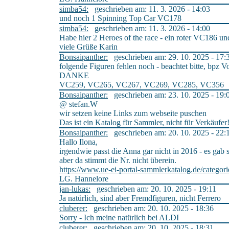
simba54:
geschrieben am: 11. 3. 2026 - 14:03
und noch 1 Spinning Top Car VC178
simba54:
geschrieben am: 11. 3. 2026 - 14:00
Habe hier 2 Heroes of the race - ein roter VC186 u
viele Grüße Karin
Bonsaipanther:
geschrieben am: 29. 10. 2025 - 17:
folgende Figuren fehlen noch - beachtet bitte, bpz V
DANKE
VC259, VC265, VC267, VC269, VC285, VC356
Bonsaipanther:
geschrieben am: 23. 10. 2025 - 19:
@ stefan.W
wir setzen keine Links zum webseite puschen
Das ist ein Katalog für Sammler, nicht für Verkäufer
Bonsaipanther:
geschrieben am: 20. 10. 2025 - 22:
Hallo Ilona,
irgendwie passt die Anna gar nicht in 2016 - es gab s
aber da stimmt die Nr. nicht überein.
https://www.ue-ei-portal-sammlerkatalog.de/categor
LG. Hannelore
jan-lukas:
geschrieben am: 20. 10. 2025 - 19:11
Ja natürlich, sind aber Fremdfiguren, nicht Ferrero
cluberer:
geschrieben am: 20. 10. 2025 - 18:36
Sorry - Ich meine natürlich bei ALDI
cluberer:
geschrieben am: 20. 10. 2025 - 18:31