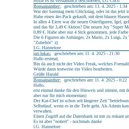
Hoffe es ist verständlich beschrieben, LG Coco
Bonsaipanther:
geschrieben am: 13. 4. 2025 - 1:34
War der Samstag mein Glückstag, oder ist das jetzt 
Habe einen 4er-Pack gekauft, mit dem blauen Hasen
In allen 4 Eiern war die neuen Osterfiguren, Igel,
und das für 3,49 € Aktion? Die neuen Joy "Super Ma
0,89 €. Habe aber nur 4 Stck genommen, jede Farbe 
Die 6 Figuren als Anhänger, 2x Mario, 2x Luigi, 2x Y
"Zubehör" :((
LG. Hannelore
jan-lukas:
geschrieben am: 11. 4. 2025 - 21:30
Hallo erstmal,
Bin da auch nicht der Video Freak, welches Formalö
Würde dann testweise ein Video bearbeiten.
Grüße Harald
Bonsaipanther:
geschrieben am: 11. 4. 2025 - 0:22
Hallo,
erst einmal danke für den Hinweis und stimmt, mit d
aber nur für mich momentan)
Der Kat-Chef ist schon seit längerer Zeit "betriebsun
Selbstlauf, wenn es in die Tiefe geht. Als Admin kann
verwalten.
Einen Zugriff auf die Datenbank ist mir zu riskant 
Es ist aber "notiert" - nochmals danke
l.G. Hannelore