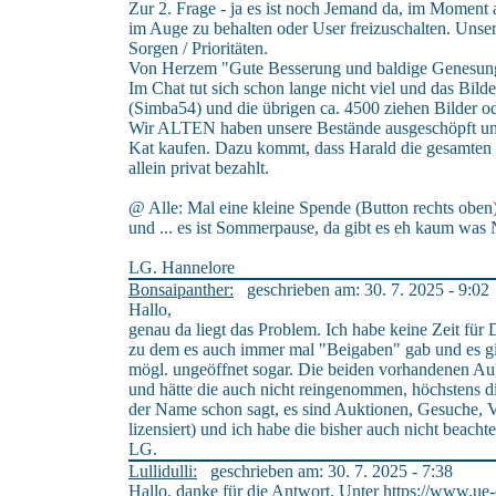
Zur 2. Frage - ja es ist noch Jemand da, im Moment 
im Auge zu behalten oder User freizuschalten. Unser
Sorgen / Prioritäten.
Von Herzem "Gute Besserung und baldige Genesung,
Im Chat tut sich schon lange nicht viel und das Bilde
(Simba54) und die übrigen ca. 4500 ziehen Bilder od
Wir ALTEN haben unsere Bestände ausgeschöpft un
Kat kaufen. Dazu kommt, dass Harald die gesamten 
allein privat bezahlt.
@ Alle: Mal eine kleine Spende (Button rechts oben)
und ... es ist Sommerpause, da gibt es eh kaum was 
LG. Hannelore
Bonsaipanther:
geschrieben am: 30. 7. 2025 - 9:02
Hallo,
genau da liegt das Problem. Ich habe keine Zeit für Di
zu dem es auch immer mal "Beigaben" gab und es gi
mögl. ungeöffnet sogar. Die beiden vorhandenen Auk
und hätte die auch nicht reingenommen, höchstens di
der Name schon sagt, es sind Auktionen, Gesuche, Ve
lizensiert) und ich habe die bisher auch nicht beachtet
LG.
Lullidulli:
geschrieben am: 30. 7. 2025 - 7:38
Hallo, danke für die Antwort. Unter
https://www.ue-