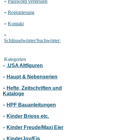
»
Password vergessen
»
Registrierung
»
Kontakt
»
Schlüsselwörter/Suchwörter:
Kategorien
»
.USA Altfiguren
»
Haupt & Nebenserien
»
Hefte, Zeitschriften und
Kataloge
»
HPF Bauanleitungen
»
Kinder Brioss etc.
»
Kinder Freude/Maxi Eier
»
KinderJoy/Eis