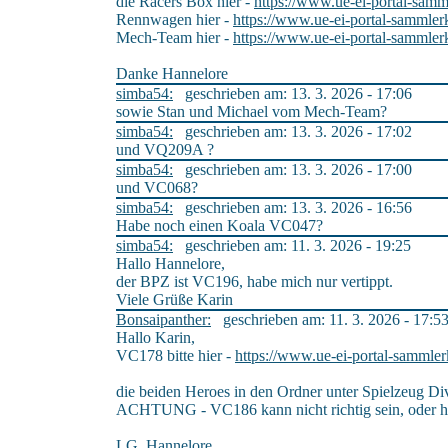
die Racers Box hier -
https://www.ue-ei-portal-samm
Rennwagen hier -
https://www.ue-ei-portal-sammler
Mech-Team hier -
https://www.ue-ei-portal-sammler
Danke Hannelore
simba54:
geschrieben am: 13. 3. 2026 - 17:06
sowie Stan und Michael vom Mech-Team?
simba54:
geschrieben am: 13. 3. 2026 - 17:02
und VQ209A ?
simba54:
geschrieben am: 13. 3. 2026 - 17:00
und VC068?
simba54:
geschrieben am: 13. 3. 2026 - 16:56
Habe noch einen Koala VC047?
simba54:
geschrieben am: 11. 3. 2026 - 19:25
Hallo Hannelore,
der BPZ ist VC196, habe mich nur vertippt.
Viele Grüße Karin
Bonsaipanther:
geschrieben am: 11. 3. 2026 - 17:5
Hallo Karin,
VC178 bitte hier -
https://www.ue-ei-portal-sammler
die beiden Heroes in den Ordner unter Spielzeug Di
ACHTUNG - VC186 kann nicht richtig sein, oder ha
LG. Hannelore