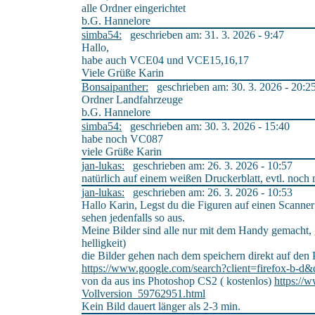
alle Ordner eingerichtet
b.G. Hannelore
simba54:
geschrieben am: 31. 3. 2026 - 9:47
Hallo,
habe auch VCE04 und VCE15,16,17
Viele Grüße Karin
Bonsaipanther:
geschrieben am: 30. 3. 2026 - 20:2
Ordner Landfahrzeuge
b.G. Hannelore
simba54:
geschrieben am: 30. 3. 2026 - 15:40
habe noch VC087
viele Grüße Karin
jan-lukas:
geschrieben am: 26. 3. 2026 - 10:57
natürlich auf einem weißen Druckerblatt, evtl. noc
jan-lukas:
geschrieben am: 26. 3. 2026 - 10:53
Hallo Karin, Legst du die Figuren auf einen Scanner
sehen jedenfalls so aus.
Meine Bilder sind alle nur mit dem Handy gemacht, g
helligkeit)
die Bilder gehen nach dem speichern direkt auf de
https://www.google.com/search?client=firefox-b-
von da aus ins Photoshop CS2 ( kostenlos)
https://
Vollversion_59762951.html
Kein Bild dauert länger als 2-3 min.