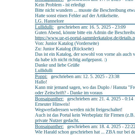
Kein Problem - ist erledigt
Bitte nicht wundern ... musste die Beschreibung et
Hatte sonst einen Fehler auf der Artikelseite.
LG. Hannelore
Lullidulli:
geschrieben am: 16. 5. 2025 - 23:09
Guten Abend, könnte bitte ein Admin die Beschreib
https://www.ue-ei-portal-sammlerkatalog.de/detai
Von: Junior Katalog (Vorderseite)
Zu: Junior Katalog (Rückseite)
Das ist ein Katalog, der sowohl von vorne als auch 
da habe ich nicht richtig aufgepasst. :)
Danke und liebe Grüße
Lullidulli
Poppi:
geschrieben am: 12. 5. 2025 - 23:38
Hallo!
Kann mir jemand sagen, wo das Duplo / Hanuta "Fr
oder Zeitschrift? - Danke im voraus
Bonsaipanther:
geschrieben am: 21. 4. 2025 - 0:14
Erneuter Hinweis!
Wegwerfadressen werden nicht freigeschaltet!
Auch ist das Portal kein Werbeplatz für Firmen (z.
private Nutzer gedacht.
Bonsaipanther:
geschrieben am: 18. 4. 2025 - 22:2
Wie Harald schon geschrieben hat ... ZBA nur bei 