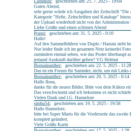
Lullidulli:
geschrieben am: 25. 7. 2025 - 19:04
Guten Abend,
sehr gerne würde ich Ausgaben der Zeitschrift "Die 
Kategorie "Hefte, Zeitschriften und Kataloge" hinzu
der Upload wiederholt nicht von der Administration 
Liebe Grüße und einen schönen Abend
Poppi:
geschrieben am: 31. 5. 2025 - 0:10
Hallo!
Auf den Sammelbildern von Duplo / Hanuta steht bei
Nur leider finde ich im gesamten Netz keinerlei Fot
zumindest einmal sehen, wie das Poster überhaupt au
jemand Auskunft darüber geben? VG Helmut
Bonsaipanther:
geschrieben am: 22. 5. 2025 - 11:2
Das ist ein Forum für Sammler, nicht, um mit Links
Bonsaipanther:
geschrieben am: 20. 5. 2025 - 0:14
Hallo Ilona,
danke für die neuen Bilder. Bitte von dem Küken ei
Das verschwimmt und ich bekomme es nicht schärfer
Vielen Dank und l.G. Hannelore
simba54:
geschrieben am: 19. 5. 2025 - 19:58
Hallo Hannelore,
bitte bei Super Mario für die Vorderseite das zweit
komplett geändert.
Viele Grüße Karin
Bonsaipanther:
geschrieben am: 17. 5. 2025 - 1:28