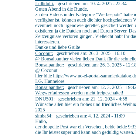
Lullidulli:
geschrieben am: 10. 4. 2025 - 22:34
Guten Abend in die Runde,
zu den Videos in der Kategorie "Werbespots" hätte i
verfügbar ist, können auch die hier hochgeladenen
eventuell noch irgendwie gerettet, gesichert werde
existieren ja die Dateien noch auf Eurem Server. Da
Zeitzeugnisse verloren gingen. Vielleicht habt Ihr
interessieren.
Danke und liebe Grüße
Coconut:
geschrieben am: 26. 3. 2025 - 16:10
@ Bonsaipanther vielen lieben Dank für die schnel
Bonsaipanther:
geschrieben am: 26. 3. 2025 - 12:1
@ Coconut
hier bitte
https://www.ue-ei-portal-sammlerkatalog.d
LG. Hannelore
Bonsaipanther:
geschrieben am: 12. 3. 2025 - 19:4
Wegwerfadressen werden nicht freigeschaltet!
DNU501:
geschrieben am: 21. 12. 2024 - 4:58
Wünsche allen hier ein frohes und friedliches Weihn
2025
simba54:
geschrieben am: 4. 12. 2024 - 11:09
Hallo,
der doppelte Post war ein Versehen, beide beide 9:33
die Ihr leistet super und kann auch geduldig warten