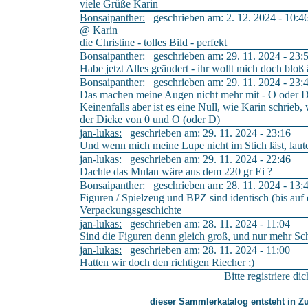
viele Grüße Karin
Bonsaipanther:
geschrieben am: 2. 12. 2024 - 10:4
@ Karin
die Christine - tolles Bild - perfekt
Bonsaipanther:
geschrieben am: 29. 11. 2024 - 23:
Habe jetzt Alles geändert - ihr wollt mich doch bloß
Bonsaipanther:
geschrieben am: 29. 11. 2024 - 23:
Das machen meine Augen nicht mehr mit - O oder D -
Keinenfalls aber ist es eine Null, wie Karin schrieb
der Dicke von 0 und O (oder D)
jan-lukas:
geschrieben am: 29. 11. 2024 - 23:16
Und wenn mich meine Lupe nicht im Stich läst, l
jan-lukas:
geschrieben am: 29. 11. 2024 - 22:46
Dachte das Mulan wäre aus dem 220 gr Ei ?
Bonsaipanther:
geschrieben am: 28. 11. 2024 - 13:
Figuren / Spielzeug und BPZ sind identisch (bis auf
Verpackungsgeschichte
jan-lukas:
geschrieben am: 28. 11. 2024 - 11:04
Sind die Figuren denn gleich groß, und nur mehr Sch
jan-lukas:
geschrieben am: 28. 11. 2024 - 11:00
Hatten wir doch den richtigen Riecher ;)
Bitte registriere d
dieser Sammlerkatalog entsteht in 