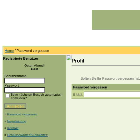
Home
/ Password vergessen
Registrierte Benutzer
Profil
Guten Abend!
Gast
Benutzername:
Sollten Sie Ihr Passwort vergessen haben
Passwort:
Password vergessen
Beim nächsten Besuch automatisch
E-Mail:
anmelden?
»
Password vergessen
»
Registrierung
»
Kontakt
»
Schlüsselwörter/Suchwörter: