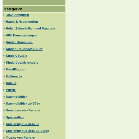
Kategorien
»
.USA Altfiguren
»
Haupt & Nebenserien
»
Hefte, Zeitschriften und Kataloge
»
HPF Bauanleitungen
»
Kinder Brioss etc.
»
Kinder Freude/Maxi Eier
»
KinderJoy/Eis
»
KinderJoy/Merendero
»
Metallfiguren
»
Multimedia
»
Nutella
»
Puzzle
»
Sammelbilder
»
Sammelbilder ab 50'er
»
Sonstiges von Ferrero
»
Spielwelten
»
Spielzeug aus dem Ei
»
Spielzeug aus dem Ei (Euro)
»
Trucks von Ferrero