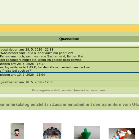
Quasselbox
eschrieben am: 28. 5. 2026 - 22:33
etwas besser sind 3er o.ä. aber auch nur paar Cent.
Ferrero nur noch, wenn es neue Sachen sind, für den Kat
 oder besondere Angebote, wenn ich gerade dazu komme.
ieben am: 28. 5. 2026 - 17:17
as Joy mittlerweile 1,49 €, bei den Preisen verliert man die Lust.
e Preise bei euch so?“
ieben am: 10. 5. 2026 - 23:04
eschrieben am: 10. 5. 2026 - 12:08
i-portal-sammlerkatalog.de/categories.php?cat_id=1043
- BPZ obere Reihe
Bitte registriere dich, um die Quasselbox zu nutzen.
e zur Strafe die nächsten 3 Monate keine Ü-Eier bekommen ;))
ieben am: 8. 5. 2026 - 12:01
 VC307, 310, 318 und 326 habe ich keine BPZ
Sammlerkatalog entsteht in Zusammenarbeit mit den Sammlern vom Ü-Ei
e leider weggeworfen *grrrr* ;)
ieben am: 29. 4. 2026 - 18:04
ro-
e/einladung/4B72FED814DD42F481659307EF984D5033DD87A60AD94E1389FBB91B6F2859C
ieben am: 28. 4. 2026 - 21:49
t es mir auch ein
eschrieben am: 28. 4. 2026 - 21:01
in Erinnerung ... oder?