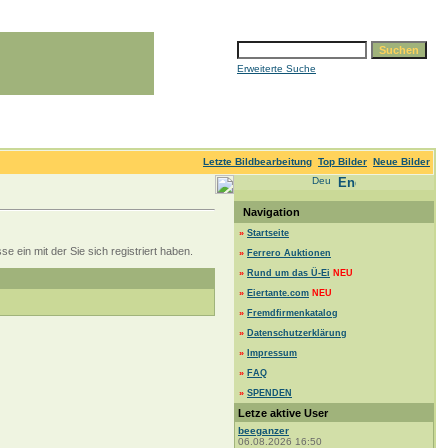
Erweiterte Suche
Letzte Bildbearbeitung
Top Bilder
Neue Bilder
Navigation
»
Startseite
 ein mit der Sie sich registriert haben.
»
Ferrero Auktionen
»
Rund um das Ü-Ei
NEU
»
Eiertante.com
NEU
»
Fremdfirmenkatalog
»
Datenschutzerklärung
»
Impressum
»
FAQ
»
SPENDEN
Letze aktive User
beeganzer
06.08.2026 16:50