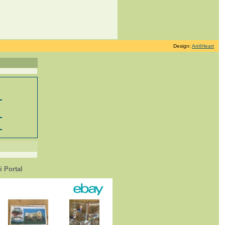
Design:
Art4Heart
 Portal
1