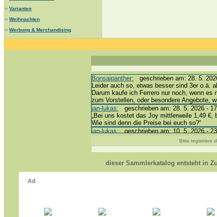
»
Varianten
»
Weihnachten
»
Werbung & Merchandising
Bonsaipanther:
geschrieben am: 28. 5. 2026
Leider auch so, etwas besser sind 3er o.ä. a
Darum kaufe ich Ferrero nur noch, wenn es 
zum Vorstellen, oder besondere Angebote, 
jan-lukas:
geschrieben am: 28. 5. 2026 - 17
„Bei uns kostet das Joy mittlerweile 1,49 €, 
Wie sind denn die Preise bei euch so?“
jan-lukas:
geschrieben am: 10. 5. 2026 - 23
erledigt *bussi*
Bitte registriere
Bonsaipanther:
geschrieben am: 10. 5. 2026
@ Harald
https://www.ue-ei-portal-sammlerkatalog.de/
dieser Sammlerkatalog entsteht in 
Dein Enkel sollte zur Strafe die nächsten 3
*bussi*
jan-lukas:
geschrieben am: 8. 5. 2026 - 12:
Für die Figuren VC307, 310, 318 und 326 ha
mein Enkel hat die leider weggeworfen *grrrr*
jan-lukas:
geschrieben am: 29. 4. 2026 - 18
https://www.ferrero-