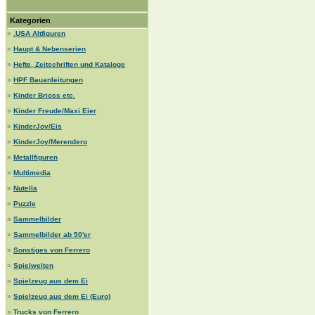
Kategorien
»
.USA Altfiguren
»
Haupt & Nebenserien
»
Hefte, Zeitschriften und Kataloge
»
HPF Bauanleitungen
»
Kinder Brioss etc.
»
Kinder Freude/Maxi Eier
»
KinderJoy/Eis
»
KinderJoy/Merendero
»
Metallfiguren
»
Multimedia
»
Nutella
»
Puzzle
»
Sammelbilder
»
Sammelbilder ab 50'er
»
Sonstiges von Ferrero
»
Spielwelten
»
Spielzeug aus dem Ei
»
Spielzeug aus dem Ei (Euro)
»
Trucks von Ferrero