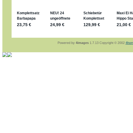
sammelspass.de/einladung/4B72FED814
jan-lukas:
geschrieben am: 28. 4. 2026 - 21
stimmt, jetzt fällt es mir auch ein
*Bussi*
Bonsaipanther:
geschrieben am: 28. 4. 2026
So habe ich das in Erinnerung ... oder?
Bonsaipanther:
geschrieben am: 28. 4. 2026
Nö, gabs nicht ... die 2020er EM oder WM w
Ferrero hat die aber trotzdem rausgebracht 
Powered by
4images
1.7.13 Copyright © 2002
4hom
jan-lukas:
geschrieben am: 28. 4. 2026 - 15
WM Sticker habe ich komplett, kommen die 
Gab es zur WM 2022 keine Teamsticker ???
im Netz finde ich auch keine Info
jan-lukas:
geschrieben am: 26. 4. 2026 - 11
Bin gerade begeistert, Figuren kann man sehr
klappt sehr gut mit dem Befehl - gerade stel
versucht es einfach mal mit ChatGPT, man k
erstellen.
jan-lukas:
geschrieben am: 26. 4. 2026 - 10
erledigt
Bonsaipanther:
geschrieben am: 26. 4. 2026
Ordner Metallfiguren - den Hinweis oben bitt
jan-lukas:
geschrieben am: 25. 4. 2026 - 22
So, Umzug beendet, hoffe es läuft jetzt bess
Bitte achtet auf fehlende Bilder
Danke
Bonsaipanther:
geschrieben am: 20. 4. 2026
NUR ist gut - habe 6 Stück gekauft und davo
Gibt jetzt auch die 3er-Handtaschen - sind mi