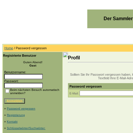
Der Sammler
Home
/ Password vergessen
Registrierte Benutzer
Profil
Guten Abend!
Gast
Benutzername:
Sollten Sie Ihr Passwort vergessen haben, k
Textfeld Ihre E-Mail-Adre
Passwort:
Password vergessen
Beim nächsten Besuch automatisch
anmelden?
E-Mail:
»
Password vergessen
»
Registrierung
»
Kontakt
»
Schlüsselwörter/Suchwörter: