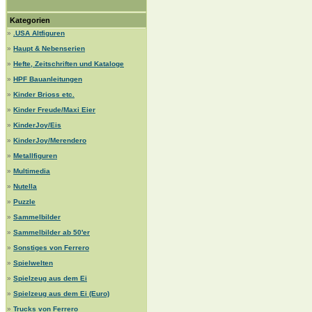
Kategorien
»
.USA Altfiguren
»
Haupt & Nebenserien
»
Hefte, Zeitschriften und Kataloge
»
HPF Bauanleitungen
»
Kinder Brioss etc.
»
Kinder Freude/Maxi Eier
»
KinderJoy/Eis
»
KinderJoy/Merendero
»
Metallfiguren
»
Multimedia
»
Nutella
»
Puzzle
»
Sammelbilder
»
Sammelbilder ab 50'er
»
Sonstiges von Ferrero
»
Spielwelten
»
Spielzeug aus dem Ei
»
Spielzeug aus dem Ei (Euro)
»
Trucks von Ferrero