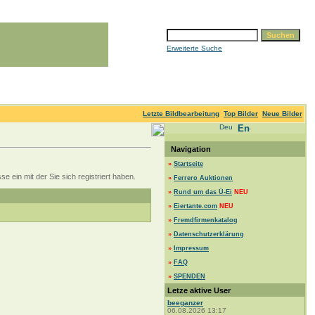
Erweiterte Suche
Letzte Bildbearbeitung
Top Bilder
Neue Bilder
Navigation
»
Startseite
 ein mit der Sie sich registriert haben.
»
Ferrero Auktionen
»
Rund um das Ü-Ei
NEU
»
Eiertante.com
NEU
»
Fremdfirmenkatalog
»
Datenschutzerklärung
»
Impressum
»
FAQ
»
SPENDEN
Letze aktive User
beeganzer
06.08.2026 13:17