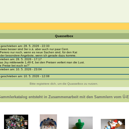
Quasselbox
eschrieben am: 28. 5. 2026 - 22:33
etwas besser sind 3er o.ä. aber auch nur paar Cent.
Ferrero nur noch, wenn es neue Sachen sind, für den Kat
 oder besondere Angebote, wenn ich gerade dazu komme.
ieben am: 28. 5. 2026 - 17:17
as Joy mittlerweile 1,49 €, bei den Preisen verliert man die Lust.
e Preise bei euch so?“
ieben am: 10. 5. 2026 - 23:04
eschrieben am: 10. 5. 2026 - 12:08
i-portal-sammlerkatalog.de/categories.php?cat_id=1043
- BPZ obere Reihe
Bitte registriere dich, um die Quasselbox zu nutzen.
e zur Strafe die nächsten 3 Monate keine Ü-Eier bekommen ;))
ieben am: 8. 5. 2026 - 12:01
 VC307, 310, 318 und 326 habe ich keine BPZ
Sammlerkatalog entsteht in Zusammenarbeit mit den Sammlern vom Ü-Ei
e leider weggeworfen *grrrr* ;)
ieben am: 29. 4. 2026 - 18:04
ro-
e/einladung/4B72FED814DD42F481659307EF984D5033DD87A60AD94E1389FBB91B6F2859C
ieben am: 28. 4. 2026 - 21:49
t es mir auch ein
eschrieben am: 28. 4. 2026 - 21:01
in Erinnerung ... oder?