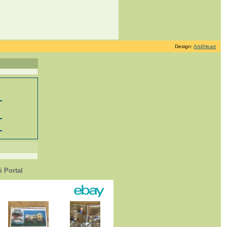
Design:
Art4Heart
 Portal
1