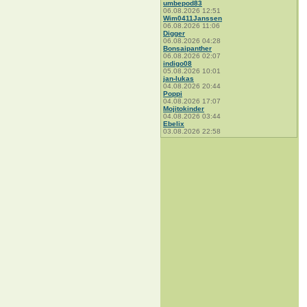
umbepod83
06.08.2026 12:51
Wim0411Janssen
06.08.2026 11:06
Digger
06.08.2026 04:28
Bonsaipanther
06.08.2026 02:07
indigo08
05.08.2026 10:01
jan-lukas
04.08.2026 20:44
Poppi
04.08.2026 17:07
Mojitokinder
04.08.2026 03:44
Ebelix
03.08.2026 22:58