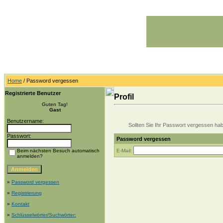
Home
/ Password vergessen
Registrierte Benutzer
Profil
Guten Tag!
Gast
Benutzername:
Sollten Sie Ihr Passwort vergessen haben
Passwort:
Password vergessen
Beim nächsten Besuch automatisch
E-Mail:
anmelden?
»
Password vergessen
»
Registrierung
»
Kontakt
»
Schlüsselwörter/Suchwörter: