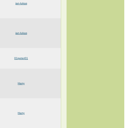
jan-lukas
jan-lukas
01peter01
Harry
Harry