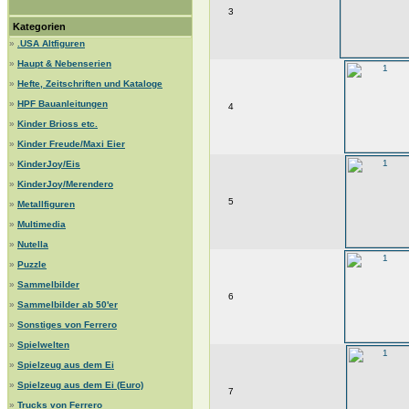
3
Kategorien
»
.USA Altfiguren
»
Haupt & Nebenserien
»
Hefte, Zeitschriften und Kataloge
»
HPF Bauanleitungen
4
»
Kinder Brioss etc.
»
Kinder Freude/Maxi Eier
»
KinderJoy/Eis
»
KinderJoy/Merendero
5
»
Metallfiguren
»
Multimedia
»
Nutella
»
Puzzle
»
Sammelbilder
6
»
Sammelbilder ab 50'er
»
Sonstiges von Ferrero
»
Spielwelten
»
Spielzeug aus dem Ei
»
Spielzeug aus dem Ei (Euro)
7
»
Trucks von Ferrero