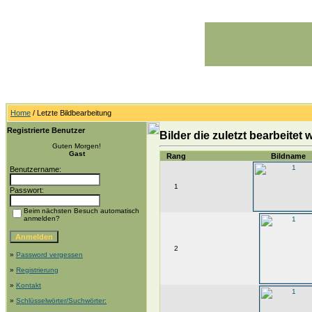
Home
/ Letzte Bildbearbeitung
Registrierte Benutzer
Bilder die zuletzt bearbeitet
Guten Morgen!
Gast
Rang
Bildname
Benutzername:
1
Passwort:
Beim nächsten Besuch automatisch
anmelden?
2
»
Password vergessen
»
Registrierung
»
Kontakt
»
Schlüsselwörter/Suchwörter: