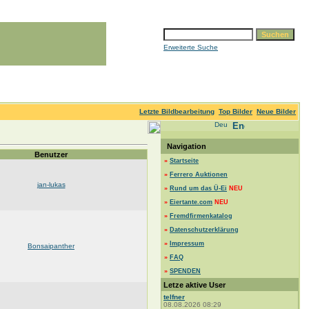
Erweiterte Suche
Letzte Bildbearbeitung
Top Bilder
Neue Bilder
Navigation
Benutzer
»
Startseite
»
Ferrero Auktionen
jan-lukas
»
Rund um das Ü-Ei
NEU
»
Eiertante.com
NEU
»
Fremdfirmenkatalog
»
Datenschutzerklärung
»
Impressum
Bonsaipanther
»
FAQ
»
SPENDEN
Letze aktive User
telfner
08.08.2026 08:29