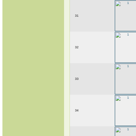
31
32
33
34