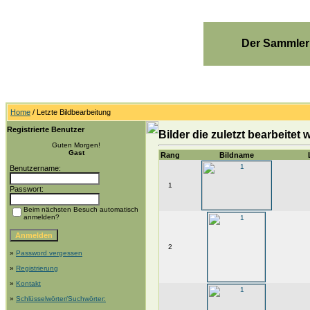
Der Sammler
Home
/ Letzte Bildbearbeitung
Registrierte Benutzer
Bilder die zuletzt bearbeitet
Guten Morgen!
Gast
Rang
Bildname
Benutzername:
1
Passwort:
Beim nächsten Besuch automatisch
anmelden?
2
»
Password vergessen
»
Registrierung
»
Kontakt
»
Schlüsselwörter/Suchwörter: