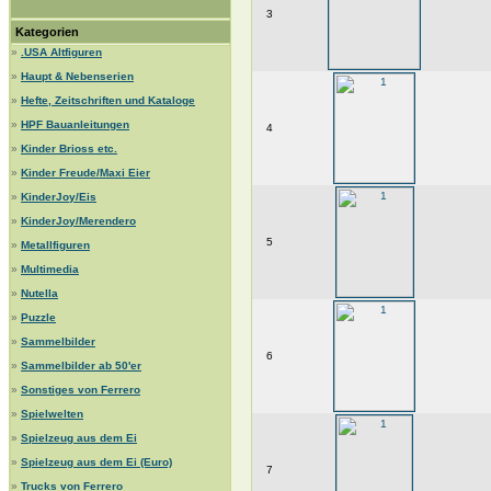
3
Kategorien
»
.USA Altfiguren
»
Haupt & Nebenserien
»
Hefte, Zeitschriften und Kataloge
»
HPF Bauanleitungen
4
»
Kinder Brioss etc.
»
Kinder Freude/Maxi Eier
»
KinderJoy/Eis
»
KinderJoy/Merendero
5
»
Metallfiguren
»
Multimedia
»
Nutella
»
Puzzle
»
Sammelbilder
6
»
Sammelbilder ab 50'er
»
Sonstiges von Ferrero
»
Spielwelten
»
Spielzeug aus dem Ei
»
Spielzeug aus dem Ei (Euro)
7
»
Trucks von Ferrero