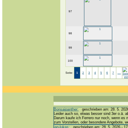
97
98
99
100
Seite:
1
2
3
4
5
6
7
....
Bonsaipanther:
geschrieben am: 28. 5. 2026
Leider auch so, etwas besser sind 3er o.ä. a
Darum kaufe ich Ferrero nur noch, wenn es 
zum Vorstellen, oder besondere Angebote, 
jan-lukas:
geschrieben am: 28. 5. 2026 - 17