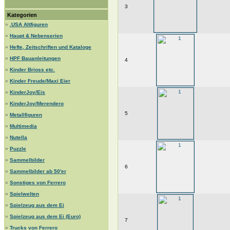
3
Kategorien
»
.USA Altfiguren
»
Haupt & Nebenserien
»
Hefte, Zeitschriften und Kataloge
»
HPF Bauanleitungen
4
»
Kinder Brioss etc.
»
Kinder Freude/Maxi Eier
»
KinderJoy/Eis
»
KinderJoy/Merendero
5
»
Metallfiguren
»
Multimedia
»
Nutella
»
Puzzle
»
Sammelbilder
6
»
Sammelbilder ab 50'er
»
Sonstiges von Ferrero
»
Spielwelten
»
Spielzeug aus dem Ei
»
Spielzeug aus dem Ei (Euro)
7
»
Trucks von Ferrero