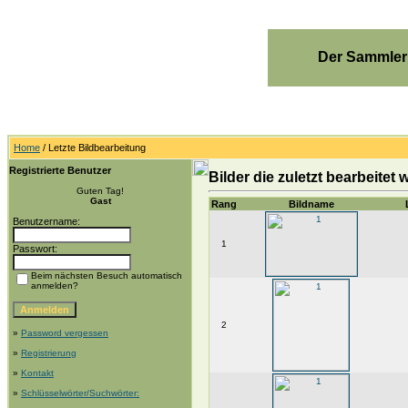
Der Sammler
Home
/ Letzte Bildbearbeitung
Registrierte Benutzer
Bilder die zuletzt bearbeitet
Guten Tag!
Gast
Rang
Bildname
Benutzername:
1
Passwort:
Beim nächsten Besuch automatisch
anmelden?
2
»
Password vergessen
»
Registrierung
»
Kontakt
»
Schlüsselwörter/Suchwörter: