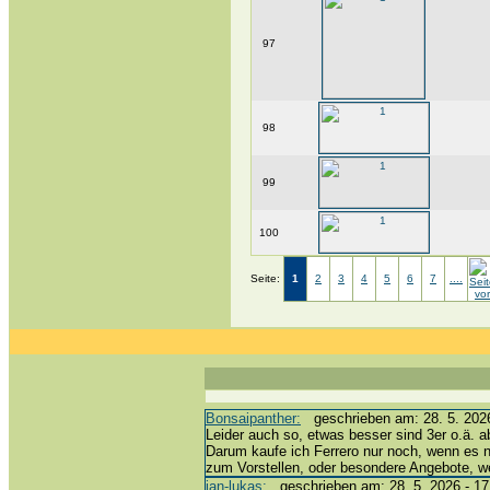
97
98
99
100
Seite:
1
2
3
4
5
6
7
....
Bonsaipanther:
geschrieben am: 28. 5. 2026
Leider auch so, etwas besser sind 3er o.ä. a
Darum kaufe ich Ferrero nur noch, wenn es 
zum Vorstellen, oder besondere Angebote, 
jan-lukas:
geschrieben am: 28. 5. 2026 - 17