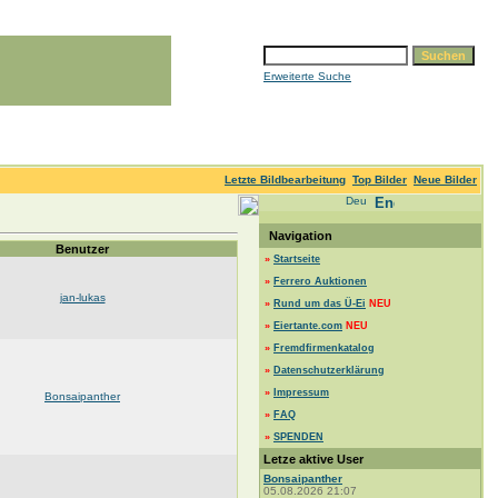
Erweiterte Suche
Letzte Bildbearbeitung
Top Bilder
Neue Bilder
Navigation
Benutzer
»
Startseite
»
Ferrero Auktionen
jan-lukas
»
Rund um das Ü-Ei
NEU
»
Eiertante.com
NEU
»
Fremdfirmenkatalog
»
Datenschutzerklärung
»
Impressum
Bonsaipanther
»
FAQ
»
SPENDEN
Letze aktive User
Bonsaipanther
05.08.2026 21:07