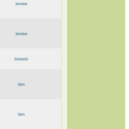
jan-lukas
jan-lukas
01peter01
Harry
Harry