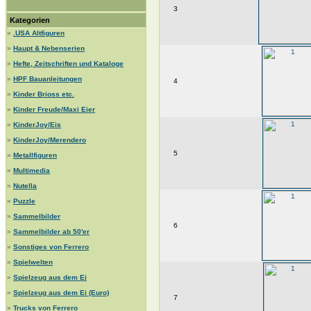
3
Kategorien
»
.USA Altfiguren
»
Haupt & Nebenserien
»
Hefte, Zeitschriften und Kataloge
»
HPF Bauanleitungen
4
»
Kinder Brioss etc.
»
Kinder Freude/Maxi Eier
»
KinderJoy/Eis
»
KinderJoy/Merendero
5
»
Metallfiguren
»
Multimedia
»
Nutella
»
Puzzle
»
Sammelbilder
6
»
Sammelbilder ab 50'er
»
Sonstiges von Ferrero
»
Spielwelten
»
Spielzeug aus dem Ei
»
Spielzeug aus dem Ei (Euro)
7
»
Trucks von Ferrero