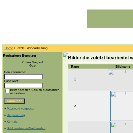
Home
/ Letzte Bildbearbeitung
Registrierte Benutzer
Bilder die zuletzt bearbeitet
Guten Morgen!
Gast
Rang
Bildname
Benutzername:
1
Passwort:
Beim nächsten Besuch automatisch
anmelden?
2
»
Password vergessen
»
Registrierung
»
Kontakt
»
Schlüsselwörter/Suchwörter: