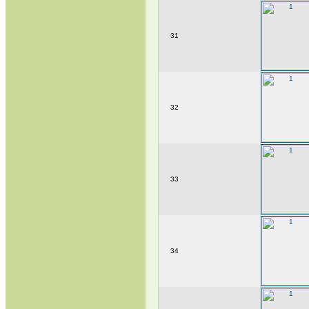
31
32
33
34