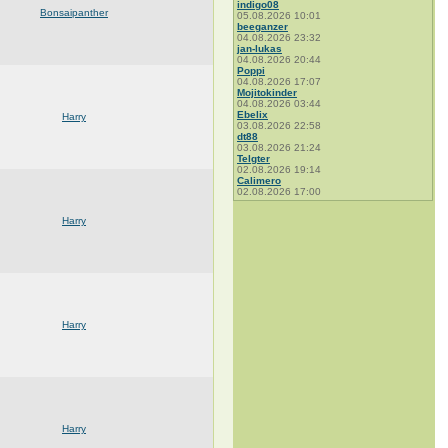
indigo08
Bonsaipanther
05.08.2026 10:01
beeganzer
04.08.2026 23:32
jan-lukas
04.08.2026 20:44
Poppi
04.08.2026 17:07
Mojitokinder
04.08.2026 03:44
Ebelix
Harry
03.08.2026 22:58
dt88
03.08.2026 21:24
Telgter
02.08.2026 19:14
Calimero
02.08.2026 17:00
Harry
Harry
Harry