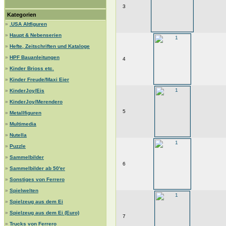
3
Kategorien
»
.USA Altfiguren
»
Haupt & Nebenserien
»
Hefte, Zeitschriften und Kataloge
»
HPF Bauanleitungen
4
»
Kinder Brioss etc.
»
Kinder Freude/Maxi Eier
»
KinderJoy/Eis
»
KinderJoy/Merendero
5
»
Metallfiguren
»
Multimedia
»
Nutella
»
Puzzle
»
Sammelbilder
6
»
Sammelbilder ab 50'er
»
Sonstiges von Ferrero
»
Spielwelten
»
Spielzeug aus dem Ei
»
Spielzeug aus dem Ei (Euro)
7
»
Trucks von Ferrero