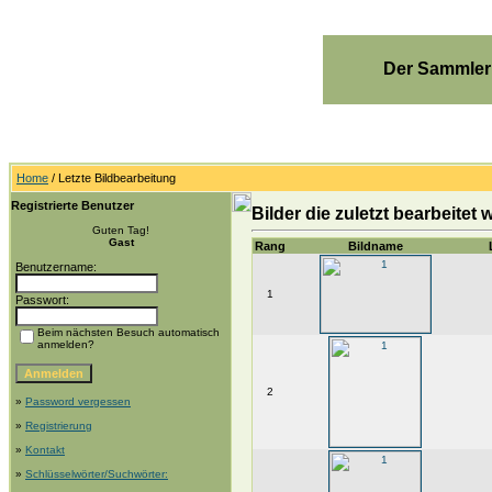
Der Sammler
Home
/ Letzte Bildbearbeitung
Registrierte Benutzer
Bilder die zuletzt bearbeitet
Guten Tag!
Gast
Rang
Bildname
Benutzername:
1
Passwort:
Beim nächsten Besuch automatisch
anmelden?
2
»
Password vergessen
»
Registrierung
»
Kontakt
»
Schlüsselwörter/Suchwörter: