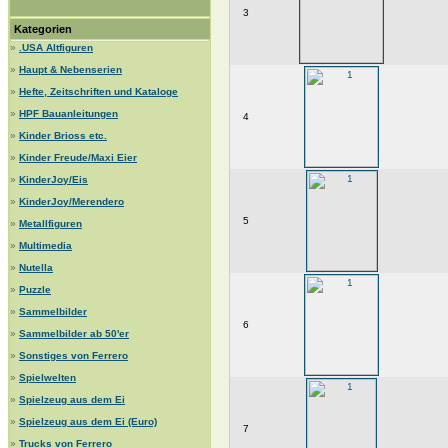
3
Kategorien
»
.USA Altfiguren
»
Haupt & Nebenserien
»
Hefte, Zeitschriften und Kataloge
»
HPF Bauanleitungen
4
»
Kinder Brioss etc.
»
Kinder Freude/Maxi Eier
»
KinderJoy/Eis
»
KinderJoy/Merendero
5
»
Metallfiguren
»
Multimedia
»
Nutella
»
Puzzle
»
Sammelbilder
6
»
Sammelbilder ab 50'er
»
Sonstiges von Ferrero
»
Spielwelten
»
Spielzeug aus dem Ei
»
Spielzeug aus dem Ei (Euro)
7
»
Trucks von Ferrero