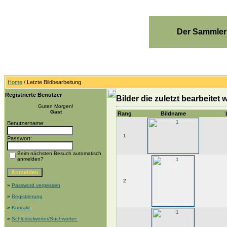
Der Sammler
Home
/ Letzte Bildbearbeitung
Registrierte Benutzer
Bilder die zuletzt bearbeitet
Guten Morgen!
Gast
Rang
Bildname
Benutzername:
1
Passwort:
Beim nächsten Besuch automatisch
anmelden?
2
»
Password vergessen
»
Registrierung
»
Kontakt
»
Schlüsselwörter/Suchwörter: