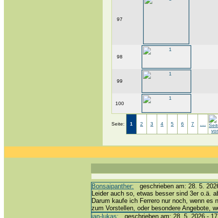
97
98
99
100
Seite:
1
2
3
4
5
6
7
....
Bonsaipanther:
geschrieben am: 28. 5. 2026
Leider auch so, etwas besser sind 3er o.ä. a
Darum kaufe ich Ferrero nur noch, wenn es 
zum Vorstellen, oder besondere Angebote, 
jan-lukas:
geschrieben am: 28. 5. 2026 - 17