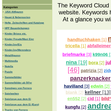
The Keyword Cloud is
Kategorien
website. Keywords h
»
.USA Altfiguren
»
Haupt & Nebenserien
At a glance you wi
»
Hefte, Zeitschriften und Kataloge
»
HPF Bauanleitungen
»
Kinder Brioss etc.
handtuchhaken
[1]
»
Kinder Freude/Maxi Eier
»
KinderJoy/Eis
tricella
[1]
abfalleimer
»
KinderJoy/Merendero
briefmarke
[3]
k99n06
[
»
Metallfiguren
nina
[19]
»
Multimedia
ju
bora
[2]
»
Nutella
[46]
patrizia
[2]
zid
»
Puzzle
panzerknacker
»
Sammelbilder
»
Sammelbilder ab 50'er
havilland
[3]
edwin
[2]
»
Sonstiges von Ferrero
kellner
[13]
blank
[2]
»
Spielwelten
en552
[2]
cid
[1]
bild
»
Spielzeug aus dem Ei
andre
»
Spielzeug aus dem Ei (Euro)
kungfu
[2]
»
Trucks von Ferrero