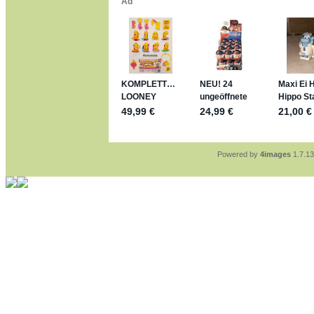
jan-lukas:
geschrieben a
Für die Figuren VC307, 
mein Enkel hat die leider
jan-lukas:
geschrieben a
https://www.ferrero-
sammelspass.de/einl
jan-lukas:
geschrieben a
stimmt, jetzt fällt es mir
*Bussi*
Bonsaipanther:
geschrie
So habe ich das in Erinn
Bonsaipanther:
geschrie
Nö, gabs nicht ... die 
Ferrero hat die aber tro
Powered by
4images
1.7.13
jan-lukas:
geschrieben a
WM Sticker habe ich ko
Gab es zur WM 2022 kei
im Netz finde ich auch k
jan-lukas:
geschrieben a
Bin gerade begeistert, F
klappt sehr gut mit dem 
versucht es einfach mal
erstellen.
jan-lukas:
geschrieben a
erledigt
Bonsaipanther:
geschrie
Ordner Metallfiguren - d
jan-lukas:
geschrieben a
So, Umzug beendet, hoffe