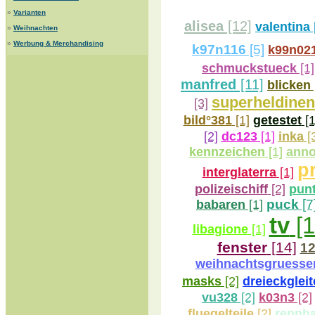
»
Varianten
alisea
[12]
valentina
»
Weihnachten
»
Werbung & Merchandising
k97n116
[5]
k99n02
schmuckstueck
[1]
manfred
[11]
blicken
superheldinen
[3]
bild°381
[1]
getestet
[1
inka
[
[2]
dc123
[1]
kennzeichen
[1]
ann
p
interglaterra
[1]
polizeischiff
[2]
pun
puck
[7
babaren
[1]
tv
[1
libagione
[1]
fenster
[14]
1
weihnachtsgruesse
dreieckgleit
masks
[2]
vu328
[2]
k03n3
[2]
rennh
fluegelteile
[2]