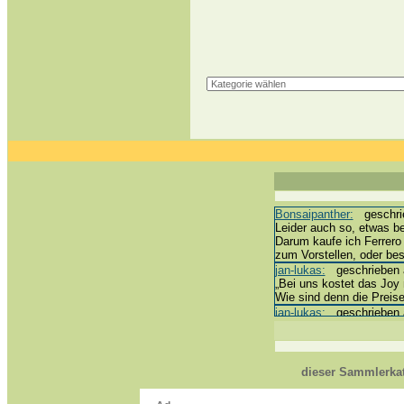
Bonsaipanther:
geschrie
Leider auch so, etwas be
Darum kaufe ich Ferrero
zum Vorstellen, oder b
jan-lukas:
geschrieben a
„Bei uns kostet das Joy m
Wie sind denn die Preise
jan-lukas:
geschrieben a
erledigt *bussi*
Bonsaipanther:
geschrie
@ Harald
https://www.ue-ei-porta
dieser Sammlerkat
Dein Enkel sollte zur St
*bussi*