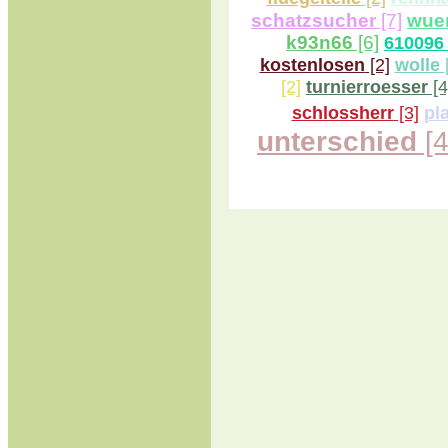
wue
schatzsucher
[7]
k93n66
[6]
610096
kostenlosen
[2]
wolle
[
turnierroesser
[4
[2]
schlossherr
[3]
pla
unterschied
[4