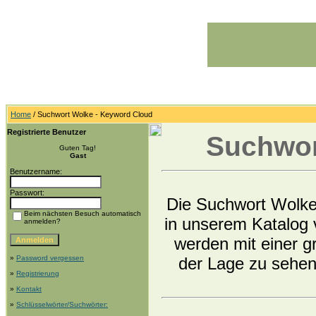
Home
/ Suchwort Wolke - Keyword Cloud
Registrierte Benutzer
Suchwor
Guten Tag!
Gast
Benutzername:
Passwort:
Die Suchwort Wolke 
Beim nächsten Besuch automatisch
in unserem Katalog 
anmelden?
werden mit einer gr
»
Password vergessen
der Lage zu sehen
»
Registrierung
»
Kontakt
»
Schlüsselwörter/Suchwörter: