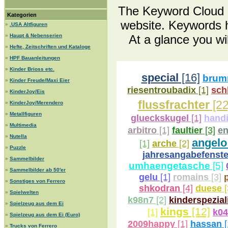
The Keyword Cloud is
Kategorien
website. Keywords h
»
.USA Altfiguren
»
Haupt & Nebenserien
At a glance you wi
»
Hefte, Zeitschriften und Kataloge
»
HPF Bauanleitungen
»
Kinder Brioss etc.
special
[16]
brum
»
Kinder Freude/Maxi Eier
sch
riesentroubadix
[1]
»
KinderJoy/Eis
flussfrachter
[22
»
KinderJoy/Merendero
»
Metallfiguren
glueckskugel
[1]
hand
»
Multimedia
faultier
[3]
arbitro
[1]
e
»
Nutella
angelo
[1]
arche
[2]
»
Puzzle
jahresangabefenste
»
Sammelbilder
umhaengetasche
[5]
»
Sammelbilder ab 50'er
romains
[3]
gelu
[1]
»
Sonstiges von Ferrero
shkodran
[4]
duese
[
»
Spielwelten
k98n7
[2]
kinderspezial
»
Spielzeug aus dem Ei
kings
[12]
[1]
k0
»
Spielzeug aus dem Ei (Euro)
2009happy
[1]
hassan
[
»
Trucks von Ferrero