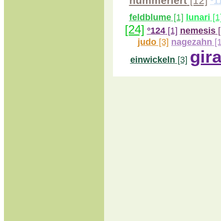
nummeriert
[12]
°1
feldblume
[1]
lunari
[1
[24]
°124
[1]
nemesis
[
judo
[3]
nagezahn
[1
gira
einwickeln
[3]