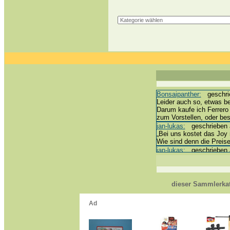
Bonsaipanther:
geschrie
Leider auch so, etwas be
Darum kaufe ich Ferrero
zum Vorstellen, oder b
jan-lukas:
geschrieben a
„Bei uns kostet das Joy m
Wie sind denn die Preise
jan-lukas:
geschrieben a
erledigt *bussi*
Bonsaipanther:
geschrie
@ Harald
https://www.ue-ei-porta
dieser Sammlerkat
Dein Enkel sollte zur St
*bussi*
jan-lukas:
geschrieben a
Für die Figuren VC307, 
mein Enkel hat die leider