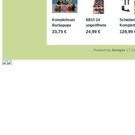
jan-lukas:
geschrieben a
https://www.ferrero-
sammelspass.de/einl
jan-lukas:
geschrieben a
stimmt, jetzt fällt es mir
*Bussi*
Bonsaipanther:
geschrie
So habe ich das in Erinn
Bonsaipanther:
geschrie
Nö, gabs nicht ... die 
Ferrero hat die aber tro
Powered by
4images
1.7.13
jan-lukas:
geschrieben a
WM Sticker habe ich ko
Gab es zur WM 2022 kei
im Netz finde ich auch k
jan-lukas:
geschrieben a
Bin gerade begeistert, F
klappt sehr gut mit dem 
versucht es einfach mal
erstellen.
jan-lukas:
geschrieben a
erledigt
Bonsaipanther:
geschrie
Ordner Metallfiguren - d
jan-lukas:
geschrieben a
So, Umzug beendet, hoffe
Bitte achtet auf fehlende
Danke
Bonsaipanther:
geschrie