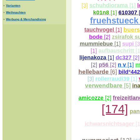
[3]
schuhdiorama
[1]
l
»
Varianten
k01n8
[1]
610307
[
»
Weihnachten
fruehstueck
»
Werbung & Merchandising
buers
tauchvogel
[1]
bode
[2]
zsirafok s
supi
[3
mummiebue
[1]
[1]
aufbauschritt
[1
lijenakoza
[1]
dc327
[2]
m
[2]
p56
[2]
n v
[1]
hellebarde
[6]
bild°442
[3]
rollerraudi39
[1]
verwendbare
[5]
in
amicozze
[2]
freizeitla
[174]
pan
ichwarsnichtsager
[1