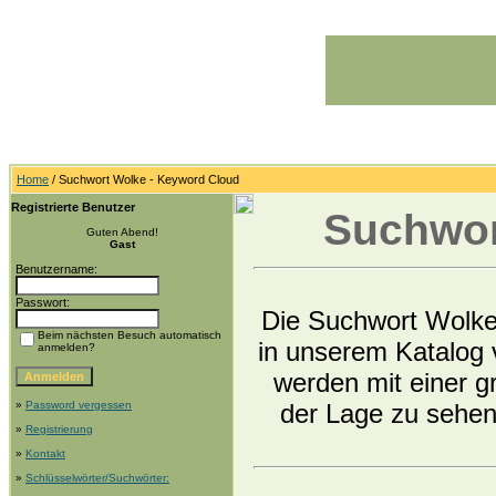
Home
/ Suchwort Wolke - Keyword Cloud
Registrierte Benutzer
Suchwor
Guten Abend!
Gast
Benutzername:
Passwort:
Die Suchwort Wolke 
Beim nächsten Besuch automatisch
in unserem Katalog 
anmelden?
werden mit einer gr
»
Password vergessen
der Lage zu sehen
»
Registrierung
»
Kontakt
»
Schlüsselwörter/Suchwörter: