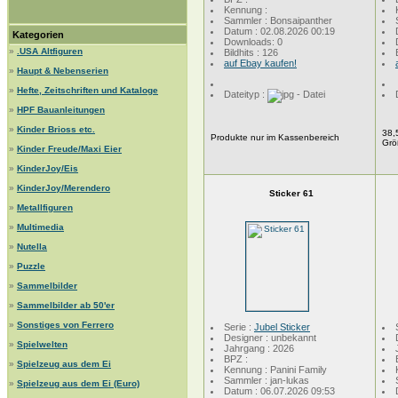
Kennung :
Sammler : Bonsaipanther
Datum : 02.08.2026 00:19
Kategorien
Downloads: 0
»
.USA Altfiguren
Bildhits : 126
auf Ebay kaufen!
»
Haupt & Nebenserien
»
Hefte, Zeitschriften und Kataloge
Dateityp :
»
HPF Bauanleitungen
»
Kinder Brioss etc.
38,
Produkte nur im Kassenbereich
Grö
»
Kinder Freude/Maxi Eier
»
KinderJoy/Eis
»
KinderJoy/Merendero
Sticker 61
»
Metallfiguren
»
Multimedia
»
Nutella
»
Puzzle
»
Sammelbilder
»
Sammelbilder ab 50'er
»
Sonstiges von Ferrero
Serie :
Jubel Sticker
Designer : unbekannt
»
Spielwelten
Jahrgang : 2026
BPZ :
»
Spielzeug aus dem Ei
Kennung : Panini Family
Sammler : jan-lukas
»
Spielzeug aus dem Ei (Euro)
Datum : 06.07.2026 09:53