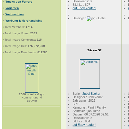
Downloads: 0
»
Trucks von Ferrero
Bildhits : 807
»
Varianten
auf Ebay kaufen!
»
Weihnachten
Dateityp :
»
Werbung & Merchandising
»Total Members:
4714
»Total Image Votes:
2963
»Total Image Comments:
115
»Total Image Hits:
175,072,959
Sticker 57
»Total Image Downloads:
811280
Serie :
Jubel Sticker
2008 nutella & go!
Designer : unbekannt
Kommentare: 0
Jahrgang : 2026
Bouvier
BPZ :
Kennung : Panini Family
Sammler : jan-lukas
Datum : 06.07.2026 09:51
Downloads: 0
Bildhits : 834
auf Ebay kaufen!