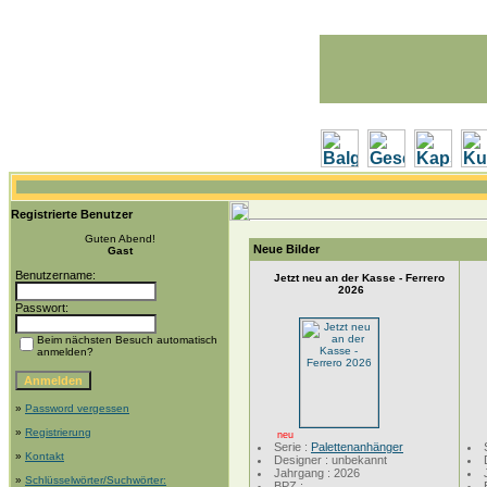
Registrierte Benutzer
Guten Abend!
Neue Bilder
Gast
Benutzername:
Jetzt neu an der Kasse - Ferrero
2026
Passwort:
Beim nächsten Besuch automatisch
anmelden?
»
Password vergessen
»
Registrierung
neu
Serie :
Palettenanhänger
»
Kontakt
Designer : unbekannt
Jahrgang : 2026
»
Schlüsselwörter/Suchwörter:
BPZ :