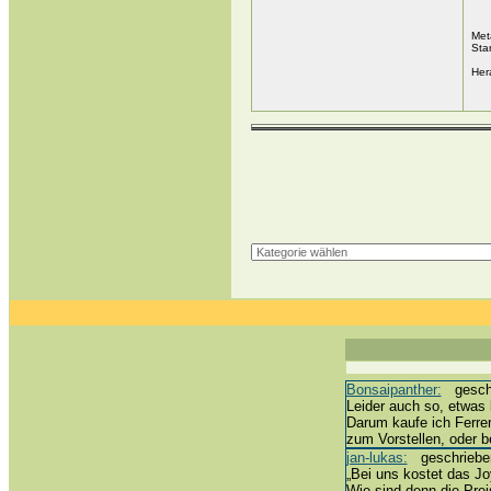
Met
Sta
Her
Bonsaipanther:
geschri
Leider auch so, etwas 
Darum kaufe ich Ferre
zum Vorstellen, oder 
jan-lukas:
geschrieben 
„Bei uns kostet das Joy
Wie sind denn die Prei