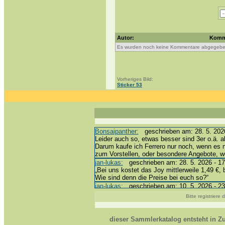
Autor:
Komm
Es wurden noch keine Kommentare abgegebe
Vorheriges Bild:
Sticker 53
Bonsaipanther:
geschrieben am: 28. 5. 2026
Leider auch so, etwas besser sind 3er o.ä. a
Darum kaufe ich Ferrero nur noch, wenn es 
zum Vorstellen, oder besondere Angebote, 
jan-lukas:
geschrieben am: 28. 5. 2026 - 17
„Bei uns kostet das Joy mittlerweile 1,49 €, 
Wie sind denn die Preise bei euch so?“
jan-lukas:
geschrieben am: 10. 5. 2026 - 23
erledigt *bussi*
Bitte registriere
Bonsaipanther:
geschrieben am: 10. 5. 2026
@ Harald
https://www.ue-ei-portal-sammlerkatalog.de/
dieser Sammlerkatalog entsteht in 
Dein Enkel sollte zur Strafe die nächsten 3