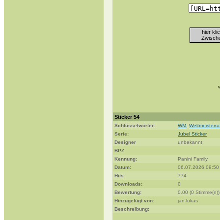
hier kl
Zwische
Sticker 54
Schlüsselwörter:
WM
,
Weltmeistersc
Serie:
Jubel Sticker
Designer
unbekannt
BPZ:
Kennung:
Panini Family
Datum:
06.07.2026 09:50
Hits:
774
Downloads:
0
Bewertung:
0.00 (0 Stimme(n))
Hinzugefügt von:
jan-lukas
Beschreibung: