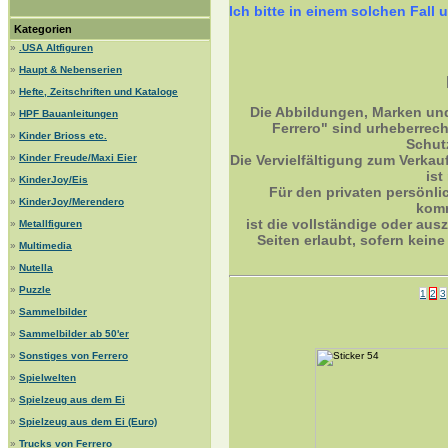
Ich bitte in einem solchen Fa
Kategorien
»
.USA Altfiguren
»
Haupt & Nebenserien
»
Hefte, Zeitschriften und Kataloge
Die Abbildungen, Marken un
»
HPF Bauanleitungen
Ferrero" sind urheberrec
»
Kinder Brioss etc.
Schut
»
Kinder Freude/Maxi Eier
Die Vervielfältigung zum Verkau
ist
»
KinderJoy/Eis
Für den privaten persönli
»
KinderJoy/Merendero
komm
ist die vollständige oder ausz
»
Metallfiguren
Seiten erlaubt, sofern kei
»
Multimedia
»
Nutella
»
Puzzle
1
2
3
»
Sammelbilder
»
Sammelbilder ab 50'er
»
Sonstiges von Ferrero
»
Spielwelten
»
Spielzeug aus dem Ei
»
Spielzeug aus dem Ei (Euro)
»
Trucks von Ferrero