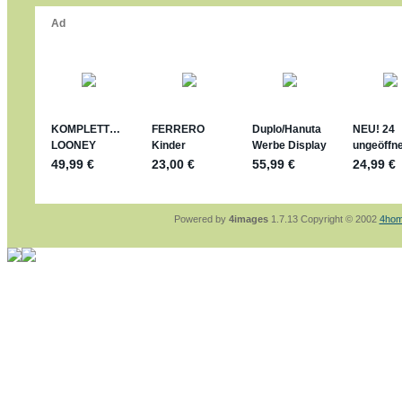
*bussi*
jan-lukas:
geschrieben am: 8. 5. 2026 - 12:
Für die Figuren VC307, 310, 318 und 326 ha
mein Enkel hat die leider weggeworfen *grrrr*
jan-lukas:
geschrieben am: 29. 4. 2026 - 18
https://www.ferrero-
sammelspass.de/einladung/4B72FED814
jan-lukas:
geschrieben am: 28. 4. 2026 - 21
stimmt, jetzt fällt es mir auch ein
*Bussi*
Bonsaipanther:
geschrieben am: 28. 4. 2026
So habe ich das in Erinnerung ... oder?
Bonsaipanther:
geschrieben am: 28. 4. 2026
Nö, gabs nicht ... die 2020er EM oder WM w
Ferrero hat die aber trotzdem rausgebracht 
Powered by
4images
1.7.13 Copyright © 2002
4hom
jan-lukas:
geschrieben am: 28. 4. 2026 - 15
WM Sticker habe ich komplett, kommen die 
Gab es zur WM 2022 keine Teamsticker ???
im Netz finde ich auch keine Info
jan-lukas:
geschrieben am: 26. 4. 2026 - 11
Bin gerade begeistert, Figuren kann man sehr
klappt sehr gut mit dem Befehl - gerade stel
versucht es einfach mal mit ChatGPT, man k
erstellen.
jan-lukas:
geschrieben am: 26. 4. 2026 - 10
erledigt
Bonsaipanther:
geschrieben am: 26. 4. 2026
Ordner Metallfiguren - den Hinweis oben bitt