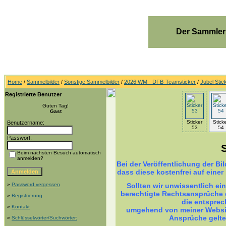
Der Sammler
Home
/
Sammelbilder
/
Sonstige Sammelbilder
/
2026 WM - DFB-Teamsticker
/
Jubel Stic
Registrierte Benutzer
Guten Tag!
Gast
Sticker
Stick
Benutzername:
53
54
Passwort:
Beim nächsten Besuch automatisch
anmelden?
Bei der Veröffentlichung der B
dass diese kostenfrei auf einer
»
Password vergessen
Sollten wir unwissentlich ei
berechtigte Rechtsansprüche g
»
Registrierung
die entsprec
»
Kontakt
umgehend von meiner Websit
Ansprüche gelt
»
Schlüsselwörter/Suchwörter: