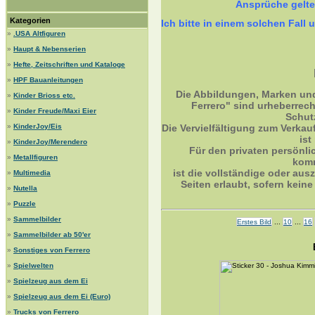
Ansprüche gelt
Kategorien
Ich bitte in einem solchen Fa
»
.USA Altfiguren
»
Haupt & Nebenserien
»
Hefte, Zeitschriften und Kataloge
»
HPF Bauanleitungen
Die Abbildungen, Marken un
»
Kinder Brioss etc.
Ferrero" sind urheberrec
»
Kinder Freude/Maxi Eier
Schut
»
KinderJoy/Eis
Die Vervielfältigung zum Verkau
ist
»
KinderJoy/Merendero
Für den privaten persönli
»
Metallfiguren
komm
ist die vollständige oder ausz
»
Multimedia
Seiten erlaubt, sofern kei
»
Nutella
»
Puzzle
»
Sammelbilder
Erstes Bild
...
10
...
16
»
Sammelbilder ab 50'er
»
Sonstiges von Ferrero
»
Spielwelten
»
Spielzeug aus dem Ei
»
Spielzeug aus dem Ei (Euro)
»
Trucks von Ferrero