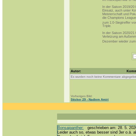
In der
Saison 2019/20
Einsatz, auch unter K
Meisterschaft und Pok
die
Champions League
zum 1:0-Siegtreffer v
Triple
.
In der
Saison 2020/21
f
Verletzung am
Außenm
Dezember wieder zum 
Autor:
Komm
Es wurden noch keine Kommentare abgegebe
Vorheriges Bild:
Sticker 29 - Nadiem Amiri
Bonsaipanther:
geschrieben am: 28. 5. 2026
Leider auch so, etwas besser sind 3er o.ä. a