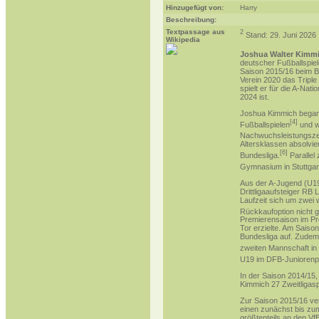
Hinzugefügt von:
Harry
Beschreibung:
Textpassage aus
2
Stand: 29. Juni 2026
Wikipedia
Joshua Walter Kimm
deutscher
Fußballspiel
Saison
2015/16
beim B
Verein 2020 das
Triple
spielt er für die
A-Natio
2024 ist.
Joshua Kimmich bega
[
4
]
Fußballspielen
und w
Nachwuchsleistungsz
Altersklassen
absolvier
[
6
]
Bundesliga
.
Parallel 
Gymnasium
in
Stuttgar
Aus der
A-Jugend
(U19
Drittligaaufsteiger
RB L
Laufzeit sich um zwei w
Rückkaufoption nicht g
Premierensaison im Pro
Tor erzielte. Am Saiso
Bundesliga
auf. Zudem 
zweiten Mannschaft
in
U19 im
DFB-Juniorenp
In der
Saison 2014/15
,
Kimmich 27 Zweitligaspi
Zur
Saison 2015/16
ver
einen zunächst bis zum 
größtenteils an den Vf