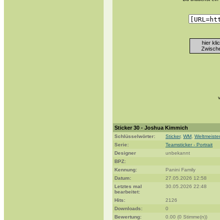
hier kl
Zwische
Sticker 30 - Joshua Kimmich
Schlüsselwörter:
Sticker
,
WM
,
Weltmeiste
Serie:
Teamsticker - Portrait
Designer
unbekannt
BPZ:
Kennung:
Panini Family
Datum:
27.05.2026 12:58
Letztes mal
30.05.2026 22:48
bearbeitet:
Hits:
2126
Downloads:
0
Bewertung:
0.00 (0 Stimme(n))