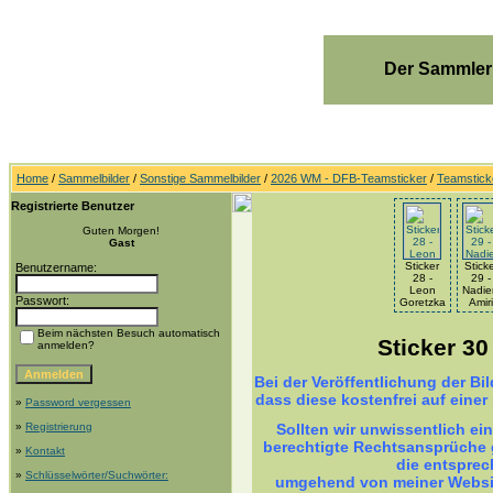
Der Sammler
Home
/
Sammelbilder
/
Sonstige Sammelbilder
/
2026 WM - DFB-Teamsticker
/
Teamsticke
Registrierte Benutzer
Guten Morgen!
Gast
Sticker
Stick
Benutzername:
28 -
29 -
Leon
Nadi
Passwort:
Goretzka
Amiri
Beim nächsten Besuch automatisch
Sticker 3
anmelden?
Bei der Veröffentlichung der B
dass diese kostenfrei auf einer
»
Password vergessen
»
Registrierung
Sollten wir unwissentlich ei
berechtigte Rechtsansprüche g
»
Kontakt
die entsprec
»
Schlüsselwörter/Suchwörter:
umgehend von meiner Websit