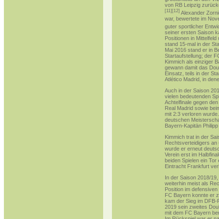
von RB Leipzig zurück
[
11
]
[
12
]
Alexander Zorni
war, bewertete im No
guter sportlicher Entw
seiner ersten Saison 
Positionen in Mittelfel
stand 15-mal in der St
Mai 2016 stand er in B
Startaufstellung; der 
Kimmich als einziger B
gewann damit das
Dou
Einsatz, teils in der S
Atlético Madrid
, in den
Auch in der
Saison 20
vielen bedeutenden Spi
Achtelfinale gegen de
Real Madrid
sowie be
mit 2:3 verloren wurde
deutschen Meisterschaf
Bayern-Kapitän
Philip
Kimmich trat in der
Sai
Rechtsverteidigers
an 
wurde er erneut deutsc
Verein erst im Halbfin
beiden Spielen ein Tor 
Eintracht Frankfurt
ver
In der
Saison 2018/19
weiterhin meist als Re
Position im defensiven 
FC Bayern konnte er zu
kam der
Sieg im DFB-
2019 sein zweites Dou
mit dem FC Bayern ber
Im Rückspiel war er na