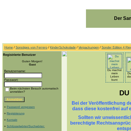
Der Sam
Home
/
Sonstiges von Ferrero
/
KinderSchokolade
/
Verpackungen
/
Sonder Edition 4 Ri
Registrierte Benutzer
Guten Morgen!
Gast
Du machst
Benutzername:
mein
Du
Leben
da
Passwort:
bunt
Beim nächsten Besuch automatisch
DU
anmelden?
Bei der Veröffentlichung d
»
Password vergessen
dass diese kostenfrei auf 
»
Registrierung
Sollten wir unwissentli
»
Kontakt
berechtigte Rechtsansprüch
»
Schlüsselwörter/Suchwörter:
entsp