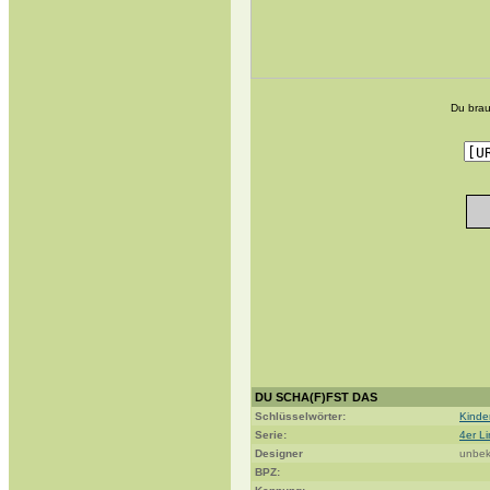
Du brau
DU SCHA(F)FST DAS
Schlüsselwörter:
Kinder
Serie:
4er Li
Designer
unbek
BPZ: