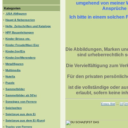
umgehend von meiner We
Ansprüche 
Kategorien
»
.USA Altfiguren
Ich bitte in einem solche
»
Haupt & Nebenserien
»
Hefte, Zeitschriften und Kataloge
»
HPF Bauanleitungen
»
Kinder Brioss etc.
»
Kinder Freude/Maxi Eier
Die Abbildungen, Marken und
»
KinderJoy/Eis
sind urheberrechtlich 
»
KinderJoy/Merendero
»
Metallfiguren
Die Vervielfältigung zum Ver
»
Multimedia
Für den privaten persönlich
»
Nutella
»
Puzzle
ist die vollständige oder au
»
Sammelbilder
erlaubt, sofern keine 
»
Sammelbilder ab 50'er
»
Sonstiges von Ferrero
Erstes Bild
...
10
20
»
Spielwelten
»
Spielzeug aus dem Ei
»
Spielzeug aus dem Ei (Euro)
»
Trucks von Ferrero