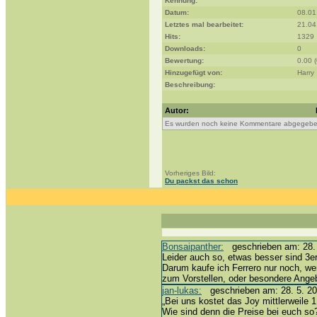
Kennung:
Datum:
08.01
Letztes mal bearbeitet:
21.04
Hits:
1329
Downloads:
0
Bewertung:
0.00 
Hinzugefügt von:
Harry
Beschreibung:
Autor:
Es wurden noch keine Kommentare abgegebe
Vorheriges Bild:
Du packst das schon
Bonsaipanther:
geschrieben am: 28. 
Leider auch so, etwas besser sind 3er
Darum kaufe ich Ferrero nur noch, we
zum Vorstellen, oder besondere Ang
jan-lukas:
geschrieben am: 28. 5. 20
„Bei uns kostet das Joy mittlerweile 1
Wie sind denn die Preise bei euch so