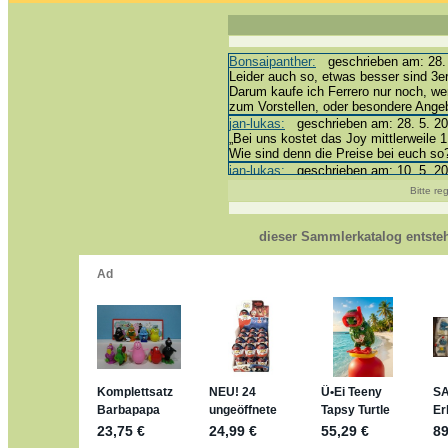
Bonsaipanther:
geschrieben am: 28. 
Leider auch so, etwas besser sind 3er
Darum kaufe ich Ferrero nur noch, we
zum Vorstellen, oder besondere Ang
jan-lukas:
geschrieben am: 28. 5. 20
„Bei uns kostet das Joy mittlerweile 1
Wie sind denn die Preise bei euch so
jan-lukas:
geschrieben am: 10. 5. 20
erledigt *bussi*
Bitte re
Bonsaipanther:
geschrieben am: 10. 
@ Harald
https://www.ue-ei-portal-sammlerkata
dieser Sammlerkatalog entste
Dein Enkel sollte zur Strafe die näc
*bussi*
jan-lukas:
geschrieben am: 8. 5. 202
Für die Figuren VC307, 310, 318 und
mein Enkel hat die leider weggeworfen 
jan-lukas:
geschrieben am: 29. 4. 20
https://www.ferrero-
sammelspass.de/einladung/4B72F
jan-lukas:
geschrieben am: 28. 4. 20
stimmt, jetzt fällt es mir auch ein
*Bussi*
Bonsaipanther:
geschrieben am: 28. 
So habe ich das in Erinnerung ... ode