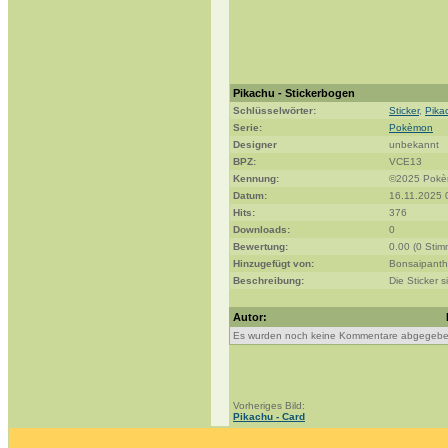
Pikachu - Stickerbogen
Schlüsselwörter:
Sticker
,
Pika
Serie:
Pokèmon
Designer
unbekannt
BPZ:
VCE13
Kennung:
©2025 Pokè
Datum:
16.11.2025 
Hits:
376
Downloads:
0
Bewertung:
0.00 (0 Stim
Hinzugefügt von:
Bonsaipanth
Beschreibung:
Die Sticker 
Autor:
Es wurden noch keine Kommentare abgegebe
Vorheriges Bild:
Pikachu - Card