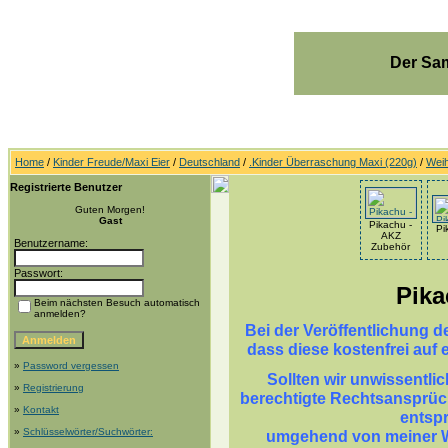
Der Sam
Home
/
Kinder Freude/Maxi Eier
/
Deutschland
/
.Kinder Überraschung Maxi (220g)
/
Wei
Registrierte Benutzer
Guten Morgen!
Gast
Pikachu -
Pi
AKZ
Benutzername:
Zubehör
Passwort:
Pika
Beim nächsten Besuch automatisch
anmelden?
Bei der Veröffentlichung d
dass diese kostenfrei auf 
»
Password vergessen
Sollten wir unwissentli
»
Registrierung
berechtigte Rechtsansprüch
»
Kontakt
entsp
»
Schlüsselwörter/Suchwörter:
umgehend von meiner We