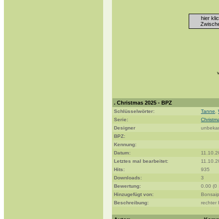
hier kl
Zwische
. Christmas 2025 - BPZ
Schlüsselwörter:
Tanne
,
Serie:
Christm
Designer
unbeka
BPZ:
Kennung:
Datum:
11.10.2
Letztes mal bearbeitet:
11.10.2
Hits:
935
Downloads:
3
Bewertung:
0.00 (0
Hinzugefügt von:
Bonsaip
Beschreibung:
rechter 