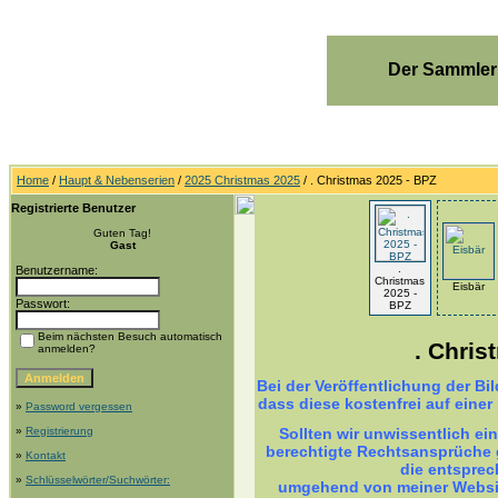
Der Sammler
Home
/
Haupt & Nebenserien
/
2025 Christmas 2025
/ . Christmas 2025 - BPZ
Registrierte Benutzer
Guten Tag!
Gast
.
Benutzername:
Christmas
Eisbär
2025 -
Passwort:
BPZ
Beim nächsten Besuch automatisch
. Chris
anmelden?
Bei der Veröffentlichung der B
dass diese kostenfrei auf einer
»
Password vergessen
»
Registrierung
Sollten wir unwissentlich ei
berechtigte Rechtsansprüche g
»
Kontakt
die entsprec
»
Schlüsselwörter/Suchwörter:
umgehend von meiner Websit