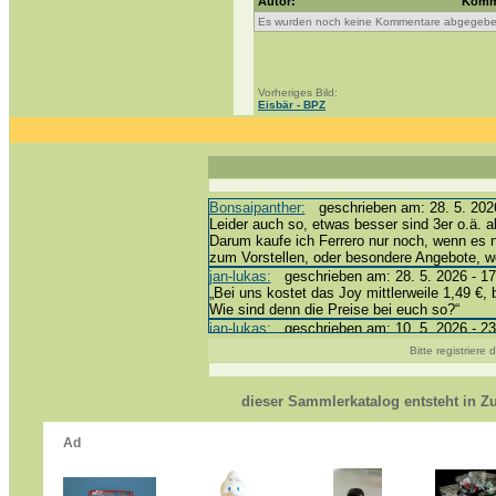
Autor:
Komm
Es wurden noch keine Kommentare abgegebe
Vorheriges Bild:
Eisbär - BPZ
Bonsaipanther:
geschrieben am: 28. 5. 2026
Leider auch so, etwas besser sind 3er o.ä. a
Darum kaufe ich Ferrero nur noch, wenn es 
zum Vorstellen, oder besondere Angebote, 
jan-lukas:
geschrieben am: 28. 5. 2026 - 17
„Bei uns kostet das Joy mittlerweile 1,49 €, 
Wie sind denn die Preise bei euch so?“
jan-lukas:
geschrieben am: 10. 5. 2026 - 23
erledigt *bussi*
Bitte registriere
Bonsaipanther:
geschrieben am: 10. 5. 2026
@ Harald
https://www.ue-ei-portal-sammlerkatalog.de/
dieser Sammlerkatalog entsteht in 
Dein Enkel sollte zur Strafe die nächsten 3
*bussi*
jan-lukas:
geschrieben am: 8. 5. 2026 - 12:
Für die Figuren VC307, 310, 318 und 326 ha
mein Enkel hat die leider weggeworfen *grrrr*