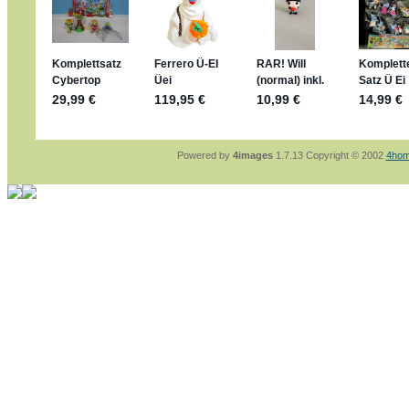
jan-lukas:
geschrieben am: 29. 4. 2026 - 18
https://www.ferrero-
sammelspass.de/einladung/4B72FED814
jan-lukas:
geschrieben am: 28. 4. 2026 - 21
stimmt, jetzt fällt es mir auch ein
*Bussi*
Bonsaipanther:
geschrieben am: 28. 4. 2026
So habe ich das in Erinnerung ... oder?
Bonsaipanther:
geschrieben am: 28. 4. 2026
Nö, gabs nicht ... die 2020er EM oder WM w
Ferrero hat die aber trotzdem rausgebracht 
Powered by
4images
1.7.13 Copyright © 2002
4hom
jan-lukas:
geschrieben am: 28. 4. 2026 - 15
WM Sticker habe ich komplett, kommen die 
Gab es zur WM 2022 keine Teamsticker ???
im Netz finde ich auch keine Info
jan-lukas:
geschrieben am: 26. 4. 2026 - 11
Bin gerade begeistert, Figuren kann man sehr
klappt sehr gut mit dem Befehl - gerade stel
versucht es einfach mal mit ChatGPT, man k
erstellen.
jan-lukas:
geschrieben am: 26. 4. 2026 - 10
erledigt
Bonsaipanther:
geschrieben am: 26. 4. 2026
Ordner Metallfiguren - den Hinweis oben bitt
jan-lukas:
geschrieben am: 25. 4. 2026 - 22
So, Umzug beendet, hoffe es läuft jetzt bess
Bitte achtet auf fehlende Bilder
Danke
Bonsaipanther:
geschrieben am: 20. 4. 2026