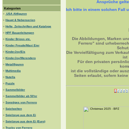
Ansprüche gelt
Kategorien
Ich bitte in einem solchen Fa
»
.USA Altfiguren
»
Haupt & Nebenserien
»
Hefte, Zeitschriften und Kataloge
»
HPF Bauanleitungen
Die Abbildungen, Marken un
»
Kinder Brioss etc.
Ferrero" sind urheberrec
»
Kinder Freude/Maxi Eier
Schut
»
KinderJoy/Eis
Die Vervielfältigung zum Verkau
ist
»
KinderJoy/Merendero
Für den privaten persönli
»
Metallfiguren
komm
ist die vollständige oder ausz
»
Multimedia
Seiten erlaubt, sofern kei
»
Nutella
»
Puzzle
»
Sammelbilder
1
2
3
4
5
»
Sammelbilder ab 50'er
»
Sonstiges von Ferrero
»
Spielwelten
»
Spielzeug aus dem Ei
»
Spielzeug aus dem Ei (Euro)
»
Trucks von Ferrero