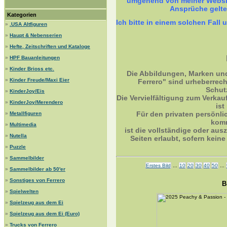
umgehend von meiner Websit
Ansprüche gelt
Kategorien
Ich bitte in einem solchen Fa
»
.USA Altfiguren
»
Haupt & Nebenserien
»
Hefte, Zeitschriften und Kataloge
»
HPF Bauanleitungen
»
Kinder Brioss etc.
Die Abbildungen, Marken un
»
Kinder Freude/Maxi Eier
Ferrero" sind urheberrec
Schut
»
KinderJoy/Eis
Die Vervielfältigung zum Verkau
»
KinderJoy/Merendero
ist
Für den privaten persönli
»
Metallfiguren
komm
»
Multimedia
ist die vollständige oder ausz
»
Nutella
Seiten erlaubt, sofern kei
»
Puzzle
»
Sammelbilder
Erstes Bild
...
10
20
30
40
50
...
»
Sammelbilder ab 50'er
»
Sonstiges von Ferrero
B
»
Spielwelten
»
Spielzeug aus dem Ei
»
Spielzeug aus dem Ei (Euro)
»
Trucks von Ferrero