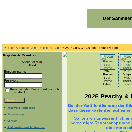
Der Sammler
Home
/
Sonstiges von Ferrero
/
tic tac
/ 2025 Peachy & Passion - limited Edition
Registrierte Benutzer
Guten Morgen!
Gast
2025
2025
Benutzername:
Berries
Drago
Sour -
Fruit -
Passwort:
limited
limited
Edition
Editio
Beim nächsten Besuch automatisch
anmelden?
2025 Peachy & P
Bei der Veröffentlichung der B
»
Password vergessen
dass diese kostenfrei auf einer
»
Registrierung
Sollten wir unwissentlich ei
»
Kontakt
berechtigte Rechtsansprüche g
die entsprec
»
Schlüsselwörter/Suchwörter: