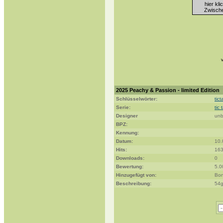
hier kl
Zwische
2025 Peachy & Passion - limited Edition
Schlüsselwörter:
tict
Serie:
tic 
Designer
unb
BPZ:
Kennung:
Datum:
10.
Hits:
16
Downloads:
0
Bewertung:
5.0
Hinzugefügt von:
Bon
Beschreibung:
54g