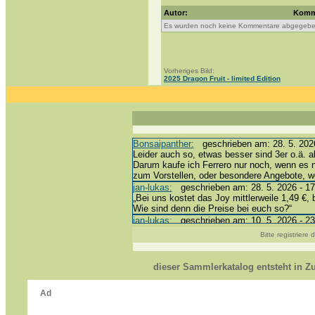
Autor:
Komm
Es wurden noch keine Kommentare abgegebe
Vorheriges Bild:
2025 Dragon Fruit - limited Edition
Bonsaipanther:
geschrieben am: 28. 5. 2026
Leider auch so, etwas besser sind 3er o.ä. a
Darum kaufe ich Ferrero nur noch, wenn es 
zum Vorstellen, oder besondere Angebote, 
jan-lukas:
geschrieben am: 28. 5. 2026 - 17
„Bei uns kostet das Joy mittlerweile 1,49 €, 
Wie sind denn die Preise bei euch so?“
jan-lukas:
geschrieben am: 10. 5. 2026 - 23
erledigt *bussi*
Bitte registriere
Bonsaipanther:
geschrieben am: 10. 5. 2026
@ Harald
https://www.ue-ei-portal-sammlerkatalog.de/
dieser Sammlerkatalog entsteht in 
Dein Enkel sollte zur Strafe die nächsten 3
*bussi*
jan-lukas:
geschrieben am: 8. 5. 2026 - 12:
Für die Figuren VC307, 310, 318 und 326 ha