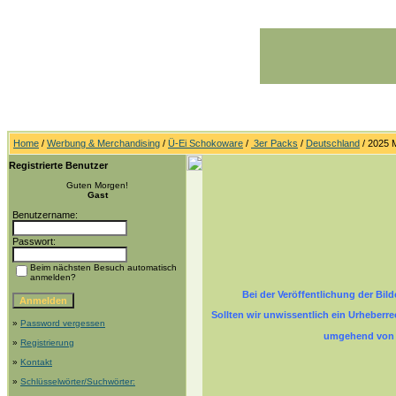
Home
/
Werbung & Merchandising
/
Ü-Ei Schokoware
/
3er Packs
/
Deutschland
/ 2025 
Registrierte Benutzer
Guten Morgen!
Gast
Benutzername:
Passwort:
Beim nächsten Besuch automatisch
anmelden?
Bei der Veröffentlichung der Bil
Sollten wir unwissentlich ein Urheberr
»
Password vergessen
umgehend von m
»
Registrierung
»
Kontakt
»
Schlüsselwörter/Suchwörter: