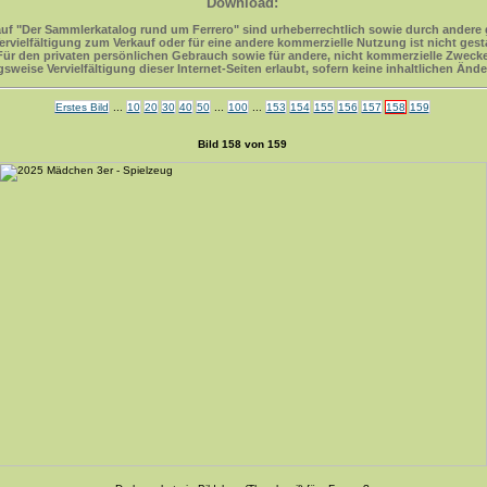
Download:
uf "Der Sammlerkatalog rund um Ferrero" sind urheberrechtlich sowie durch andere 
ervielfältigung zum Verkauf oder für eine andere kommerzielle Nutzung ist nicht gesta
Für den privaten persönlichen Gebrauch sowie für andere, nicht kommerzielle Zweck
ugsweise Vervielfältigung dieser Internet-Seiten erlaubt, sofern keine inhaltlichen
Erstes Bild
...
10
20
30
40
50
...
100
...
153
154
155
156
157
158
159
Bild 158 von 159