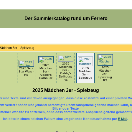
Der Sammlerkatalog rund um Ferrero
Mädchen 3er - Spielzeug
2025
2025
Mädchen
2025
2025
2025 3er -
Mädchen
3er -
Mädchen
Mädchen
Star Wars -
3er -
Gabby's
3er -
3er -
RS
Gabby's
Dollhouse
Spielzeug
Spielzeug
Dollhouse
RS
RS
2025 Mädchen 3er - Spielzeug
der und Texte sind wir davon ausgegangen, dass diese kostenfrei auf einer privaten W
echt verletzt haben und jemand berechtigte Rechtsansprüche geltend machen kann, bi
Bilder oder Texte
einer Website zu entfernen, ohne dass damit weitere Ansprüche geltend gemacht 
Ich bitte in einem solchen Fall um eine umgehende Kontaktaufnahme per
E-Mail
.