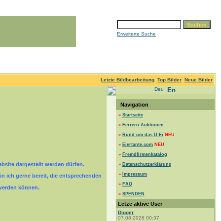
Erweiterte Suche
Letzte Bildbearbeitung
Top Bilder
Neue Bilder
Navigation
»
Startseite
»
Ferrero Auktionen
»
Rund um das Ü-Ei
NEU
»
Eiertante.com
NEU
»
Fremdfirmenkatalog
ebsite dargestellt werden dürfen.
»
Datenschutzerklärung
»
Impressum
n ich gerne bereit, die entsprechenden
»
FAQ
werden können.
»
SPENDEN
Letze aktive User
Digger
07.08.2026 00:37