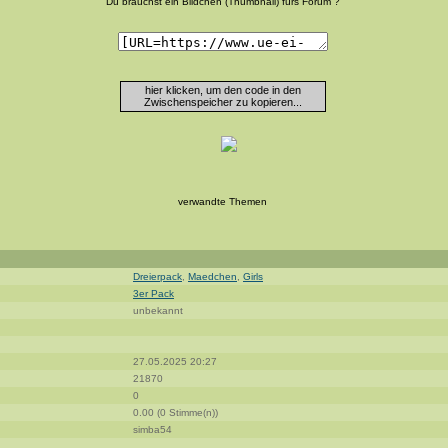
Du brauchst ein Bildchen (Thumbnail) fürs Forum ?
hier klicken, um den code in den
Zwischenspeicher zu kopieren...
verwandte Themen
Dreierpack
,
Maedchen
,
Girls
3er Pack
unbekannt
27.05.2025 20:27
21870
0
0.00 (0 Stimme(n))
simba54