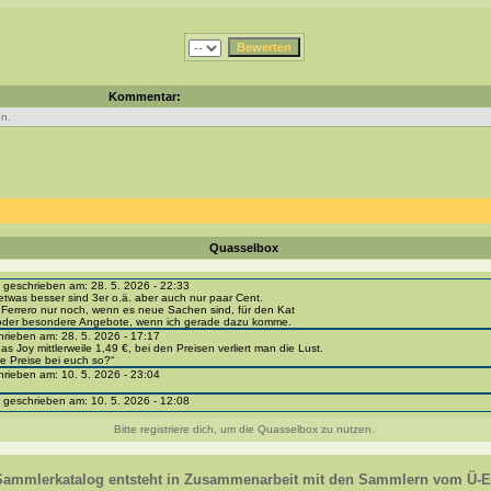
Kommentar:
n.
Quasselbox
eschrieben am: 28. 5. 2026 - 22:33
etwas besser sind 3er o.ä. aber auch nur paar Cent.
 Ferrero nur noch, wenn es neue Sachen sind, für den Kat
 oder besondere Angebote, wenn ich gerade dazu komme.
ieben am: 28. 5. 2026 - 17:17
as Joy mittlerweile 1,49 €, bei den Preisen verliert man die Lust.
e Preise bei euch so?“
ieben am: 10. 5. 2026 - 23:04
eschrieben am: 10. 5. 2026 - 12:08
i-portal-sammlerkatalog.de/categories.php?cat_id=1043
- BPZ obere Reihe
Bitte registriere dich, um die Quasselbox zu nutzen.
e zur Strafe die nächsten 3 Monate keine Ü-Eier bekommen ;))
ieben am: 8. 5. 2026 - 12:01
 VC307, 310, 318 und 326 habe ich keine BPZ
Sammlerkatalog entsteht in Zusammenarbeit mit den Sammlern vom Ü-Ei
e leider weggeworfen *grrrr* ;)