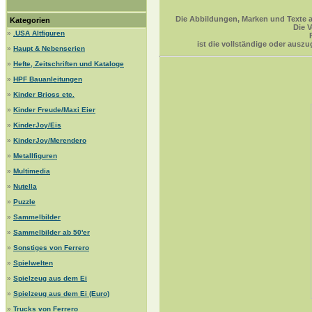
Die Abbildungen, Marken und Texte a
Kategorien
Die V
»
.USA Altfiguren
ist die vollständige oder ausz
»
Haupt & Nebenserien
»
Hefte, Zeitschriften und Kataloge
»
HPF Bauanleitungen
»
Kinder Brioss etc.
»
Kinder Freude/Maxi Eier
»
KinderJoy/Eis
»
KinderJoy/Merendero
»
Metallfiguren
»
Multimedia
»
Nutella
»
Puzzle
»
Sammelbilder
»
Sammelbilder ab 50'er
»
Sonstiges von Ferrero
»
Spielwelten
»
Spielzeug aus dem Ei
»
Spielzeug aus dem Ei (Euro)
»
Trucks von Ferrero