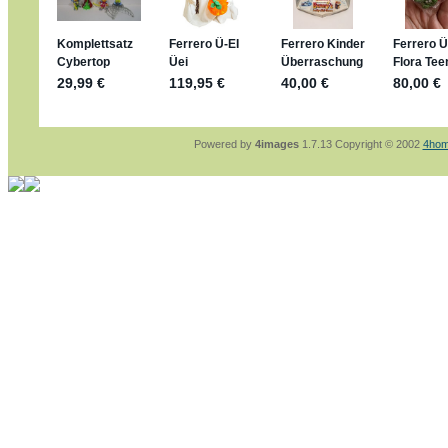
sammelspass.de/einladung/4B72FED814
jan-lukas:
geschrieben am: 28. 4. 2026 - 21
stimmt, jetzt fällt es mir auch ein
*Bussi*
Bonsaipanther:
geschrieben am: 28. 4. 2026
So habe ich das in Erinnerung ... oder?
Bonsaipanther:
geschrieben am: 28. 4. 2026
Nö, gabs nicht ... die 2020er EM oder WM w
Ferrero hat die aber trotzdem rausgebracht 
Powered by
4images
1.7.13 Copyright © 2002
4hom
jan-lukas:
geschrieben am: 28. 4. 2026 - 15
WM Sticker habe ich komplett, kommen die 
Gab es zur WM 2022 keine Teamsticker ???
im Netz finde ich auch keine Info
jan-lukas:
geschrieben am: 26. 4. 2026 - 11
Bin gerade begeistert, Figuren kann man sehr
klappt sehr gut mit dem Befehl - gerade stel
versucht es einfach mal mit ChatGPT, man k
erstellen.
jan-lukas:
geschrieben am: 26. 4. 2026 - 10
erledigt
Bonsaipanther:
geschrieben am: 26. 4. 2026
Ordner Metallfiguren - den Hinweis oben bitt
jan-lukas:
geschrieben am: 25. 4. 2026 - 22
So, Umzug beendet, hoffe es läuft jetzt bess
Bitte achtet auf fehlende Bilder
Danke
Bonsaipanther:
geschrieben am: 20. 4. 2026
NUR ist gut - habe 6 Stück gekauft und davo
Gibt jetzt auch die 3er-Handtaschen - sind mi