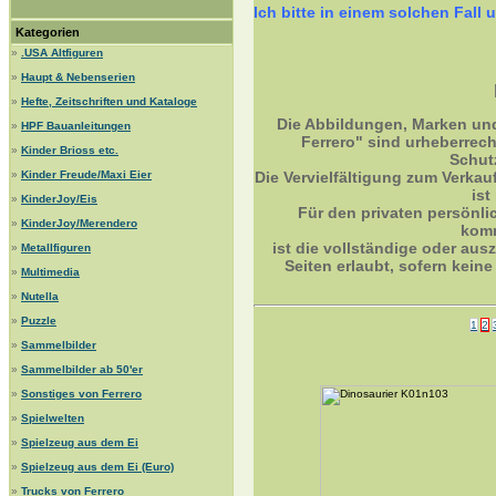
Ich bitte in einem solchen Fa
Kategorien
»
.USA Altfiguren
»
Haupt & Nebenserien
»
Hefte, Zeitschriften und Kataloge
Die Abbildungen, Marken un
»
HPF Bauanleitungen
Ferrero" sind urheberrec
»
Kinder Brioss etc.
Schut
»
Kinder Freude/Maxi Eier
Die Vervielfältigung zum Verkau
ist
»
KinderJoy/Eis
Für den privaten persönli
»
KinderJoy/Merendero
komm
ist die vollständige oder ausz
»
Metallfiguren
Seiten erlaubt, sofern kei
»
Multimedia
»
Nutella
»
Puzzle
1
2
»
Sammelbilder
»
Sammelbilder ab 50'er
»
Sonstiges von Ferrero
»
Spielwelten
»
Spielzeug aus dem Ei
»
Spielzeug aus dem Ei (Euro)
»
Trucks von Ferrero