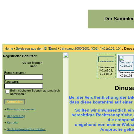
Der Sammler
Home
/
Spielzeug aus dem Ei (Euro)
/
Jahrgang 2000/2001 (K01)
/
K01n103, 104
/ Dinos
Registrierte Benutzer
Guten Morgen!
.
Gast
Dinosaurier
K01n103,
Dinosaurier
Benutzername:
104 BPZ
K01n103
Passwort:
Dinos
Beim nächsten Besuch automatisch
anmelden?
Bei der Veröffentlichung der B
dass diese kostenfrei auf einer
»
Password vergessen
Sollten wir unwissentlich ei
berechtigte Rechtsansprüche g
»
Registrierung
die entsprec
»
Kontakt
umgehend von meiner Websit
Ansprüche gelt
»
Schlüsselwörter/Suchwörter: