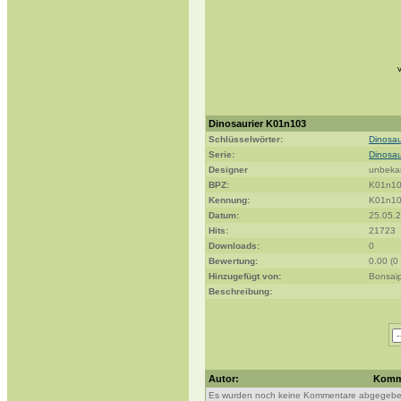
Dinosaurier K01n103
Schlüsselwörter:
Dinosau
Serie:
Dinosau
Designer
unbeka
BPZ:
K01n1
Kennung:
K01n1
Datum:
25.05.
Hits:
21723
Downloads:
0
Bewertung:
0.00 (0
Hinzugefügt von:
Bonsai
Beschreibung:
Autor:
Komm
Es wurden noch keine Kommentare abgegebe