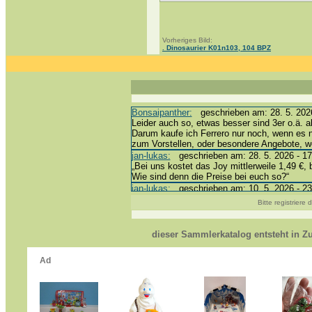
Vorheriges Bild:
. Dinosaurier K01n103, 104 BPZ
Bonsaipanther:
geschrieben am: 28. 5. 2026
Leider auch so, etwas besser sind 3er o.ä. a
Darum kaufe ich Ferrero nur noch, wenn es 
zum Vorstellen, oder besondere Angebote, 
jan-lukas:
geschrieben am: 28. 5. 2026 - 17
„Bei uns kostet das Joy mittlerweile 1,49 €, 
Wie sind denn die Preise bei euch so?“
jan-lukas:
geschrieben am: 10. 5. 2026 - 23
erledigt *bussi*
Bitte registriere
Bonsaipanther:
geschrieben am: 10. 5. 2026
@ Harald
https://www.ue-ei-portal-sammlerkatalog.de/
dieser Sammlerkatalog entsteht in 
Dein Enkel sollte zur Strafe die nächsten 3
*bussi*
jan-lukas:
geschrieben am: 8. 5. 2026 - 12:
Für die Figuren VC307, 310, 318 und 326 ha
mein Enkel hat die leider weggeworfen *grrrr*
jan-lukas:
geschrieben am: 29. 4. 2026 - 18
https://www.ferrero-