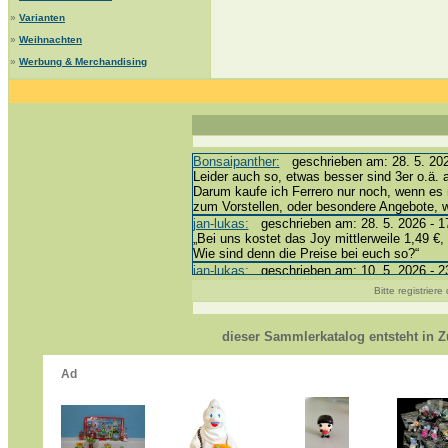
»
Varianten
»
Weihnachten
»
Werbung & Merchandising
Bonsaipanther:
geschrieben am: 28. 5. 202
Leider auch so, etwas besser sind 3er o.ä. 
Darum kaufe ich Ferrero nur noch, wenn es 
zum Vorstellen, oder besondere Angebote,
jan-lukas:
geschrieben am: 28. 5. 2026 - 1
„Bei uns kostet das Joy mittlerweile 1,49 €, 
Wie sind denn die Preise bei euch so?“
jan-lukas:
geschrieben am: 10. 5. 2026 - 2
erledigt *bussi*
Bitte registrier
Bonsaipanther:
geschrieben am: 10. 5. 202
@ Harald
https://www.ue-ei-portal-sammlerkatalog.de
dieser Sammlerkatalog entsteht in
Dein Enkel sollte zur Strafe die nächsten 
*bussi*
jan-lukas:
geschrieben am: 8. 5. 2026 - 12
Für die Figuren VC307, 310, 318 und 326 h
mein Enkel hat die leider weggeworfen *grrrr*
jan-lukas:
geschrieben am: 29. 4. 2026 - 1
https://www.ferrero-