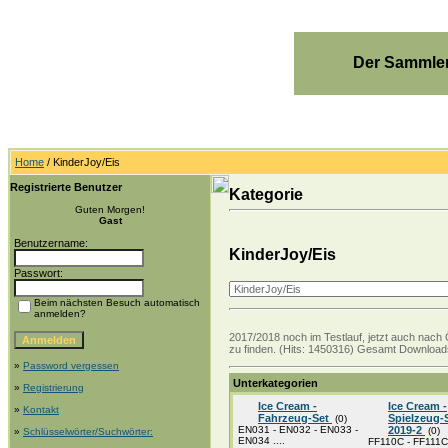
Der Sammler
Home
/ KinderJoy/Eis
Registrierte Benutzer
Kategorie
Guten Morgen!
Gast
Benutzername:
KinderJoy/Eis
Passwort:
Beim nächsten Besuch automatisch
anmelden?
2017/2018 noch im Testlauf, jetzt auch nach 
zu finden. (Hits: 1450316) Gesamt Downloads
»
Password vergessen
Unterkategorien
»
Registrierung
Ice Cream -
Ice Cream -
»
Kontakt
Fahrzeug-Set
Spielzeug-
(0)
EN031 - EN032 - EN033 -
2019-2
(0)
»
Schlüsselwörter/Suchwörter:
EN034 ....
FF110C - FF111C