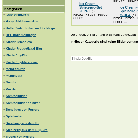
FF147C - FF547D 
Ice Cream -
Spielzeug-Set
Ice Cream -
Kategorien
2019-1
Spielzeug-
(0)
»
.USA Altfiguren
FS052 - FS054 - FS055 -
2019-3
(5)
SD082 ....
FF552 - FF553 - 
»
Haupt & Nebenserien
FF555 ....
»
Hefte, Zeitschriften und Kataloge
Gefunden: 0 Bild(er) auf 0 Seite(n). Angezeigt: B
»
HPF Bauanleitungen
In dieser Kategorie sind keine Bilder vorhan
»
Kinder Brioss etc.
»
Kinder Freude/Maxi Eier
»
KinderJoy/Eis
»
KinderJoy/Merendero
»
Metallfiguren
»
Multimedia
»
Nutella
»
Puzzle
»
Sammelbilder
»
Sammelbilder ab 50'er
»
Sonstiges von Ferrero
»
Spielwelten
»
Spielzeug aus dem Ei
»
Spielzeug aus dem Ei (Euro)
»
Trucks von Ferrero