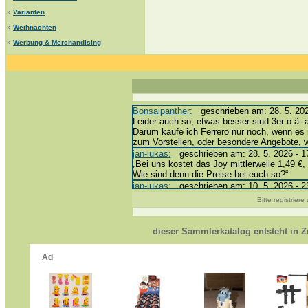
»
Varianten
»
Weihnachten
»
Werbung & Merchandising
Bonsaipanther:
geschrieben am: 28. 5. 202
Leider auch so, etwas besser sind 3er o.ä. 
Darum kaufe ich Ferrero nur noch, wenn es 
zum Vorstellen, oder besondere Angebote,
jan-lukas:
geschrieben am: 28. 5. 2026 - 1
„Bei uns kostet das Joy mittlerweile 1,49 €, 
Wie sind denn die Preise bei euch so?“
jan-lukas:
geschrieben am: 10. 5. 2026 - 2
erledigt *bussi*
Bitte registrier
Bonsaipanther:
geschrieben am: 10. 5. 202
@ Harald
https://www.ue-ei-portal-sammlerkatalog.de
dieser Sammlerkatalog entsteht in
Dein Enkel sollte zur Strafe die nächsten 
*bussi*
jan-lukas:
geschrieben am: 8. 5. 2026 - 12
Für die Figuren VC307, 310, 318 und 326 h
mein Enkel hat die leider weggeworfen *grrrr*
jan-lukas:
geschrieben am: 29. 4. 2026 - 1
https://www.ferrero-