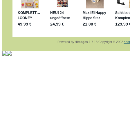
sammelspass.de/einladung/4B72FED814
jan-lukas:
geschrieben am: 28. 4. 2026 - 2
stimmt, jetzt fällt es mir auch ein
*Bussi*
Bonsaipanther:
geschrieben am: 28. 4. 202
So habe ich das in Erinnerung ... oder?
Bonsaipanther:
geschrieben am: 28. 4. 202
Nö, gabs nicht ... die 2020er EM oder WM w
Ferrero hat die aber trotzdem rausgebracht 
Powered by
4images
1.7.13 Copyright © 2002
4ho
jan-lukas:
geschrieben am: 28. 4. 2026 - 1
WM Sticker habe ich komplett, kommen die
Gab es zur WM 2022 keine Teamsticker ??
im Netz finde ich auch keine Info
jan-lukas:
geschrieben am: 26. 4. 2026 - 1
Bin gerade begeistert, Figuren kann man seh
klappt sehr gut mit dem Befehl - gerade ste
versucht es einfach mal mit ChatGPT, man k
erstellen.
jan-lukas:
geschrieben am: 26. 4. 2026 - 1
erledigt
Bonsaipanther:
geschrieben am: 26. 4. 202
Ordner Metallfiguren - den Hinweis oben bitt
jan-lukas:
geschrieben am: 25. 4. 2026 - 2
So, Umzug beendet, hoffe es läuft jetzt bes
Bitte achtet auf fehlende Bilder
Danke
Bonsaipanther:
geschrieben am: 20. 4. 202
NUR ist gut - habe 6 Stück gekauft und davo
Gibt jetzt auch die 3er-Handtaschen - sind m