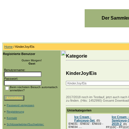
Der Sammler
Home
/ KinderJoy/Eis
Registrierte Benutzer
Kategorie
Guten Morgen!
Gast
Benutzername:
KinderJoy/Eis
Passwort:
Beim nächsten Besuch automatisch
anmelden?
2017/2018 noch im Testlauf, jetzt auch nach 
zu finden. (Hits: 1452990) Gesamt Downloads
»
Password vergessen
Unterkategorien
»
Registrierung
Ice Cream -
Ice Cream -
»
Kontakt
Fahrzeug-Set
Spielzeug-
(0)
EN031 - EN032 - EN033 -
2019-2
(0)
»
Schlüsselwörter/Suchwörter:
EN034 ....
FF110C - FF111C