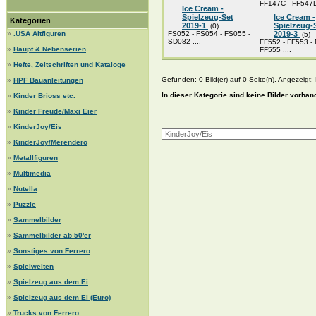
FF147C - FF547D 
Ice Cream -
Spielzeug-Set
Ice Cream -
Kategorien
2019-1
Spielzeug-
(0)
»
.USA Altfiguren
FS052 - FS054 - FS055 -
2019-3
(5)
SD082 ....
FF552 - FF553 - 
»
Haupt & Nebenserien
FF555 ....
»
Hefte, Zeitschriften und Kataloge
Gefunden: 0 Bild(er) auf 0 Seite(n). Angezeigt: B
»
HPF Bauanleitungen
In dieser Kategorie sind keine Bilder vorhan
»
Kinder Brioss etc.
»
Kinder Freude/Maxi Eier
»
KinderJoy/Eis
»
KinderJoy/Merendero
»
Metallfiguren
»
Multimedia
»
Nutella
»
Puzzle
»
Sammelbilder
»
Sammelbilder ab 50'er
»
Sonstiges von Ferrero
»
Spielwelten
»
Spielzeug aus dem Ei
»
Spielzeug aus dem Ei (Euro)
»
Trucks von Ferrero