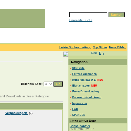
Erweiterte Suche
Letzte Bildbearbeitung
Top Bilder
Neue Bilder
Navigation
»
Startseite
»
Ferrero Auktionen
»
Rund um das Ü-Ei
NEU
Bilder pro Seite:
»
Eiertante.com
NEU
»
Fremdfirmenkatalog
samt Downloads in dieser Kategorie:
»
Datenschutzerklärung
»
Impressum
»
FAQ
Verpackungen
(2)
»
SPENDEN
Letze aktive User
Bonsaipanther
05.08.2026 21:07