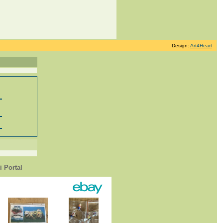
Design:
Art4Heart
 Portal
1