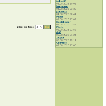
indigo08
05.08.2026 10:01
beeganzer
04.08.2026 23:32
jan-lukas
04.08.2026 20:44
Poppi
04.08.2026 17:07
Mojitokinder
04.08.2026 03:44
Bilder pro Seite:
Ebelix
03.08.2026 22:58
dt88
03.08.2026 21:24
Telgter
02.08.2026 19:14
Calimero
02.08.2026 17:00