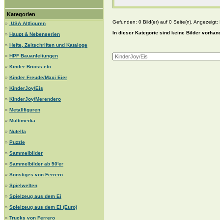
Kategorien
Gefunden: 0 Bild(er) auf 0 Seite(n). Angezeigt: B
»
.USA Altfiguren
In dieser Kategorie sind keine Bilder vorhan
»
Haupt & Nebenserien
»
Hefte, Zeitschriften und Kataloge
»
HPF Bauanleitungen
»
Kinder Brioss etc.
»
Kinder Freude/Maxi Eier
»
KinderJoy/Eis
»
KinderJoy/Merendero
»
Metallfiguren
»
Multimedia
»
Nutella
»
Puzzle
»
Sammelbilder
»
Sammelbilder ab 50'er
»
Sonstiges von Ferrero
»
Spielwelten
»
Spielzeug aus dem Ei
»
Spielzeug aus dem Ei (Euro)
»
Trucks von Ferrero