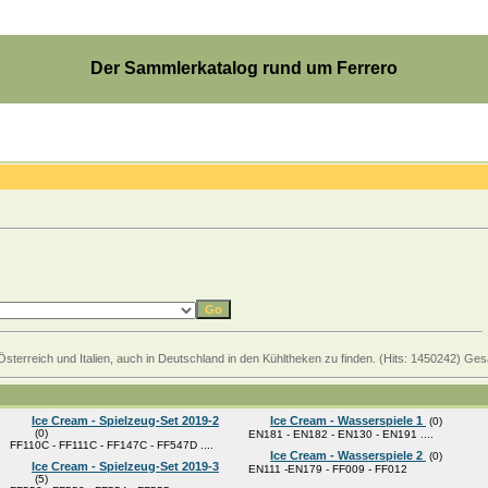
Der Sammlerkatalog rund um Ferrero
Österreich und Italien, auch in Deutschland in den Kühltheken zu finden. (Hits: 1450242) Ge
Ice Cream - Spielzeug-Set 2019-2
Ice Cream - Wasserspiele 1
(0)
(0)
EN181 - EN182 - EN130 - EN191 ....
FF110C - FF111C - FF147C - FF547D ....
Ice Cream - Wasserspiele 2
(0)
Ice Cream - Spielzeug-Set 2019-3
EN111 -EN179 - FF009 - FF012
(5)