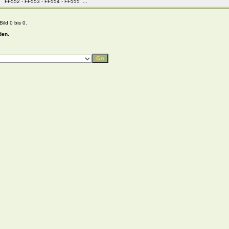
FF552 - FF553 - FF554 - FF555 ....
ild 0 bis 0.
den.