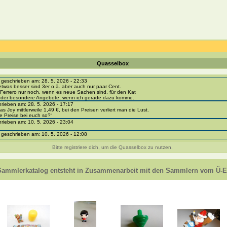
Quasselbox
eschrieben am: 28. 5. 2026 - 22:33
etwas besser sind 3er o.ä. aber auch nur paar Cent.
Ferrero nur noch, wenn es neue Sachen sind, für den Kat
 oder besondere Angebote, wenn ich gerade dazu komme.
ieben am: 28. 5. 2026 - 17:17
as Joy mittlerweile 1,49 €, bei den Preisen verliert man die Lust.
e Preise bei euch so?“
ieben am: 10. 5. 2026 - 23:04
eschrieben am: 10. 5. 2026 - 12:08
i-portal-sammlerkatalog.de/categories.php?cat_id=1043
- BPZ obere Reihe
Bitte registriere dich, um die Quasselbox zu nutzen.
e zur Strafe die nächsten 3 Monate keine Ü-Eier bekommen ;))
ieben am: 8. 5. 2026 - 12:01
 VC307, 310, 318 und 326 habe ich keine BPZ
Sammlerkatalog entsteht in Zusammenarbeit mit den Sammlern vom Ü-Ei
e leider weggeworfen *grrrr* ;)
ieben am: 29. 4. 2026 - 18:04
ro-
e/einladung/4B72FED814DD42F481659307EF984D5033DD87A60AD94E1389FBB91B6F2859C
ieben am: 28. 4. 2026 - 21:49
t es mir auch ein
eschrieben am: 28. 4. 2026 - 21:01
in Erinnerung ... oder?