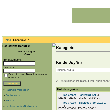
Home
/ KinderJoy/Eis
Registrierte Benutzer
Kategorie
Guten Morgen!
Gast
Benutzername:
KinderJoy/Eis
Passwort:
Beim nächsten Besuch automatisch
anmelden?
2017/2018 noch im Testlauf, jetzt auch nach 
Unterkategorien
»
Password vergessen
Ice Cream - Fahrzeug-Set
(0)
»
Registrierung
EN031 - EN032 - EN033 - EN034 ....
»
Kontakt
Ice Cream - Spielzeug-Set 2019-1
(0)
»
Schlüsselwörter/Suchwörter:
FS052 - FS054 - FS055 - SD082 ....