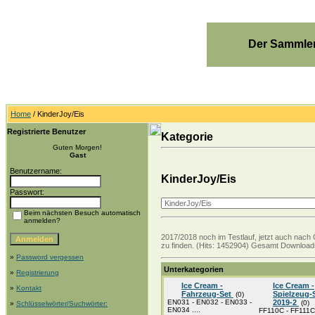
Der Sammler
Home
/ KinderJoy/Eis
Registrierte Benutzer
Kategorie
Guten Morgen!
Gast
Benutzername:
KinderJoy/Eis
Passwort:
Beim nächsten Besuch automatisch
anmelden?
2017/2018 noch im Testlauf, jetzt auch nach 
zu finden. (Hits: 1452904) Gesamt Downloads
»
Password vergessen
Unterkategorien
»
Registrierung
Ice Cream -
Ice Cream -
»
Kontakt
Fahrzeug-Set
Spielzeug-
(0)
EN031 - EN032 - EN033 -
2019-2
(0)
»
Schlüsselwörter/Suchwörter:
EN034 ....
FF110C - FF111C