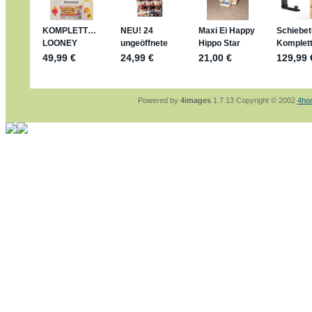
sammelspass.de/einladung/4B72FED814
jan-lukas:
geschrieben am: 28. 4. 2026 - 2
stimmt, jetzt fällt es mir auch ein
*Bussi*
Bonsaipanther:
geschrieben am: 28. 4. 202
So habe ich das in Erinnerung ... oder?
Bonsaipanther:
geschrieben am: 28. 4. 202
Nö, gabs nicht ... die 2020er EM oder WM w
Ferrero hat die aber trotzdem rausgebracht 
Powered by
4images
1.7.13 Copyright © 2002
4ho
jan-lukas:
geschrieben am: 28. 4. 2026 - 1
WM Sticker habe ich komplett, kommen die
Gab es zur WM 2022 keine Teamsticker ??
im Netz finde ich auch keine Info
jan-lukas:
geschrieben am: 26. 4. 2026 - 1
Bin gerade begeistert, Figuren kann man seh
klappt sehr gut mit dem Befehl - gerade ste
versucht es einfach mal mit ChatGPT, man k
erstellen.
jan-lukas:
geschrieben am: 26. 4. 2026 - 1
erledigt
Bonsaipanther:
geschrieben am: 26. 4. 202
Ordner Metallfiguren - den Hinweis oben bitt
jan-lukas:
geschrieben am: 25. 4. 2026 - 2
So, Umzug beendet, hoffe es läuft jetzt bes
Bitte achtet auf fehlende Bilder
Danke
Bonsaipanther:
geschrieben am: 20. 4. 202
NUR ist gut - habe 6 Stück gekauft und davo
Gibt jetzt auch die 3er-Handtaschen - sind m