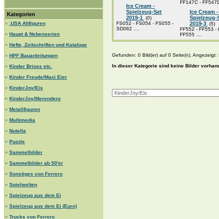
FF147C - FF547D 
Ice Cream -
Spielzeug-Set
Ice Cream -
Kategorien
2019-1
Spielzeug-
(0)
»
.USA Altfiguren
FS052 - FS054 - FS055 -
2019-3
(5)
SD082 ....
FF552 - FF553 - 
»
Haupt & Nebenserien
FF555 ....
»
Hefte, Zeitschriften und Kataloge
Gefunden: 0 Bild(er) auf 0 Seite(n). Angezeigt: B
»
HPF Bauanleitungen
In dieser Kategorie sind keine Bilder vorhan
»
Kinder Brioss etc.
»
Kinder Freude/Maxi Eier
»
KinderJoy/Eis
»
KinderJoy/Merendero
»
Metallfiguren
»
Multimedia
»
Nutella
»
Puzzle
»
Sammelbilder
»
Sammelbilder ab 50'er
»
Sonstiges von Ferrero
»
Spielwelten
»
Spielzeug aus dem Ei
»
Spielzeug aus dem Ei (Euro)
»
Trucks von Ferrero