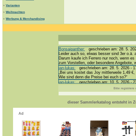
»
Varianten
»
Weihnachten
»
Werbung & Merchandising
Bonsaipanther:
geschrieben am: 28. 5. 202
Leider auch so, etwas besser sind 3er o.ä. 
Darum kaufe ich Ferrero nur noch, wenn es 
zum Vorstellen, oder besondere Angebote,
jan-lukas:
geschrieben am: 28. 5. 2026 - 1
„Bei uns kostet das Joy mittlerweile 1,49 €, 
Wie sind denn die Preise bei euch so?“
jan-lukas:
geschrieben am: 10. 5. 2026 - 2
erledigt *bussi*
Bitte registrier
Bonsaipanther:
geschrieben am: 10. 5. 202
@ Harald
https://www.ue-ei-portal-sammlerkatalog.de
dieser Sammlerkatalog entsteht in
Dein Enkel sollte zur Strafe die nächsten 
*bussi*
jan-lukas:
geschrieben am: 8. 5. 2026 - 12
Für die Figuren VC307, 310, 318 und 326 h
mein Enkel hat die leider weggeworfen *grrrr*
jan-lukas:
geschrieben am: 29. 4. 2026 - 1
https://www.ferrero-