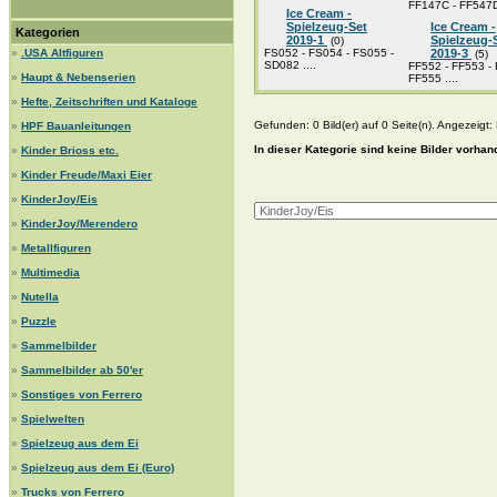
FF147C - FF547D 
Ice Cream -
Spielzeug-Set
Ice Cream -
Kategorien
2019-1
Spielzeug-
(0)
»
.USA Altfiguren
FS052 - FS054 - FS055 -
2019-3
(5)
SD082 ....
FF552 - FF553 - 
»
Haupt & Nebenserien
FF555 ....
»
Hefte, Zeitschriften und Kataloge
Gefunden: 0 Bild(er) auf 0 Seite(n). Angezeigt: B
»
HPF Bauanleitungen
In dieser Kategorie sind keine Bilder vorhan
»
Kinder Brioss etc.
»
Kinder Freude/Maxi Eier
»
KinderJoy/Eis
»
KinderJoy/Merendero
»
Metallfiguren
»
Multimedia
»
Nutella
»
Puzzle
»
Sammelbilder
»
Sammelbilder ab 50'er
»
Sonstiges von Ferrero
»
Spielwelten
»
Spielzeug aus dem Ei
»
Spielzeug aus dem Ei (Euro)
»
Trucks von Ferrero