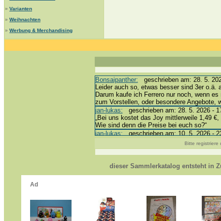
»
Varianten
»
Weihnachten
»
Werbung & Merchandising
Bonsaipanther:
geschrieben am: 28. 5. 202
Leider auch so, etwas besser sind 3er o.ä. 
Darum kaufe ich Ferrero nur noch, wenn es 
zum Vorstellen, oder besondere Angebote,
jan-lukas:
geschrieben am: 28. 5. 2026 - 1
„Bei uns kostet das Joy mittlerweile 1,49 €, 
Wie sind denn die Preise bei euch so?“
jan-lukas:
geschrieben am: 10. 5. 2026 - 2
erledigt *bussi*
Bitte registrier
Bonsaipanther:
geschrieben am: 10. 5. 202
@ Harald
https://www.ue-ei-portal-sammlerkatalog.de
dieser Sammlerkatalog entsteht in
Dein Enkel sollte zur Strafe die nächsten 
*bussi*
jan-lukas:
geschrieben am: 8. 5. 2026 - 12
Für die Figuren VC307, 310, 318 und 326 h
mein Enkel hat die leider weggeworfen *grrrr*
jan-lukas:
geschrieben am: 29. 4. 2026 - 1
https://www.ferrero-