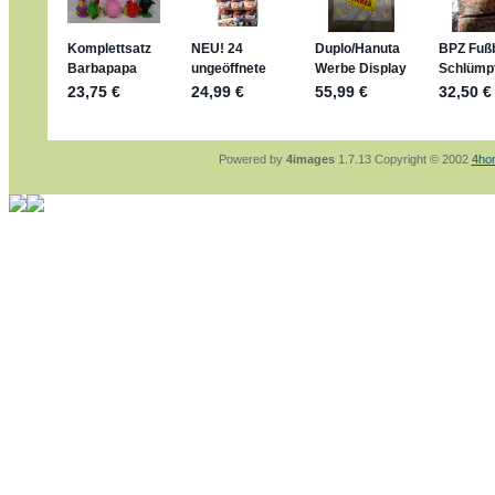
sammelspass.de/einladung/4B72FED814
jan-lukas:
geschrieben am: 28. 4. 2026 - 2
stimmt, jetzt fällt es mir auch ein
*Bussi*
Bonsaipanther:
geschrieben am: 28. 4. 202
So habe ich das in Erinnerung ... oder?
Bonsaipanther:
geschrieben am: 28. 4. 202
Nö, gabs nicht ... die 2020er EM oder WM w
Ferrero hat die aber trotzdem rausgebracht 
Powered by
4images
1.7.13 Copyright © 2002
4ho
jan-lukas:
geschrieben am: 28. 4. 2026 - 1
WM Sticker habe ich komplett, kommen die
Gab es zur WM 2022 keine Teamsticker ??
im Netz finde ich auch keine Info
jan-lukas:
geschrieben am: 26. 4. 2026 - 1
Bin gerade begeistert, Figuren kann man seh
klappt sehr gut mit dem Befehl - gerade ste
versucht es einfach mal mit ChatGPT, man k
erstellen.
jan-lukas:
geschrieben am: 26. 4. 2026 - 1
erledigt
Bonsaipanther:
geschrieben am: 26. 4. 202
Ordner Metallfiguren - den Hinweis oben bitt
jan-lukas:
geschrieben am: 25. 4. 2026 - 2
So, Umzug beendet, hoffe es läuft jetzt bes
Bitte achtet auf fehlende Bilder
Danke
Bonsaipanther:
geschrieben am: 20. 4. 202
NUR ist gut - habe 6 Stück gekauft und davo
Gibt jetzt auch die 3er-Handtaschen - sind m