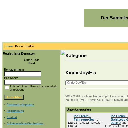
Der Sammler
Home
/ KinderJoy/Eis
Registrierte Benutzer
Kategorie
Guten Tag!
Gast
Benutzername:
KinderJoy/Eis
Passwort:
Beim nächsten Besuch automatisch
anmelden?
2017/2018 noch im Testlauf, jetzt auch nach 
zu finden. (Hits: 1454433) Gesamt Downloads
»
Password vergessen
Unterkategorien
»
Registrierung
Ice Cream -
Ice Cream -
»
Kontakt
Fahrzeug-Set
Spielzeug-
(0)
EN031 - EN032 - EN033 -
2019-2
(0)
»
Schlüsselwörter/Suchwörter:
EN034 ....
FF110C - FF111C