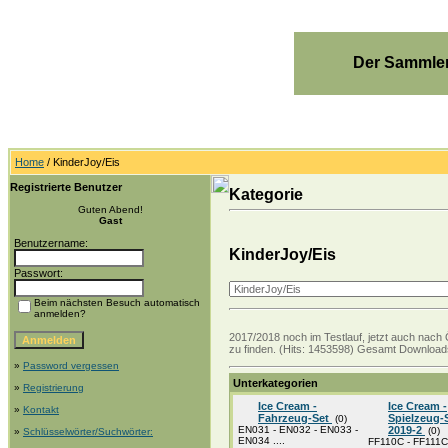
Der Sammler
Home
/ KinderJoy/Eis
Registrierte Benutzer
Kategorie
Guten Abend!
Gast
Benutzername:
KinderJoy/Eis
Passwort:
Beim nächsten Besuch automatisch
anmelden?
2017/2018 noch im Testlauf, jetzt auch nach 
zu finden. (Hits: 1453598) Gesamt Downloads
»
Password vergessen
Unterkategorien
»
Registrierung
Ice Cream -
Ice Cream -
»
Kontakt
Fahrzeug-Set
Spielzeug-
(0)
EN031 - EN032 - EN033 -
2019-2
(0)
»
Schlüsselwörter/Suchwörter:
EN034 ....
FF110C - FF111C