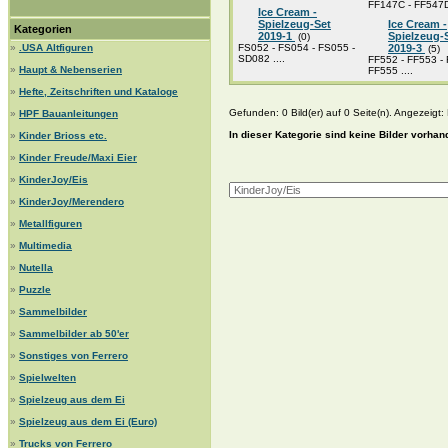
FF147C - FF547D 
Ice Cream -
Spielzeug-Set
Ice Cream -
Kategorien
2019-1
Spielzeug-
(0)
»
.USA Altfiguren
FS052 - FS054 - FS055 -
2019-3
(5)
SD082 ....
FF552 - FF553 - 
»
Haupt & Nebenserien
FF555 ....
»
Hefte, Zeitschriften und Kataloge
Gefunden: 0 Bild(er) auf 0 Seite(n). Angezeigt: B
»
HPF Bauanleitungen
In dieser Kategorie sind keine Bilder vorhan
»
Kinder Brioss etc.
»
Kinder Freude/Maxi Eier
»
KinderJoy/Eis
»
KinderJoy/Merendero
»
Metallfiguren
»
Multimedia
»
Nutella
»
Puzzle
»
Sammelbilder
»
Sammelbilder ab 50'er
»
Sonstiges von Ferrero
»
Spielwelten
»
Spielzeug aus dem Ei
»
Spielzeug aus dem Ei (Euro)
»
Trucks von Ferrero