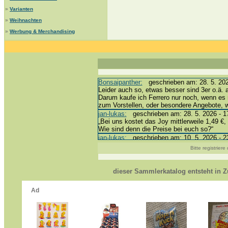
»
Varianten
»
Weihnachten
»
Werbung & Merchandising
Bonsaipanther:
geschrieben am: 28. 5. 202
Leider auch so, etwas besser sind 3er o.ä. 
Darum kaufe ich Ferrero nur noch, wenn es 
zum Vorstellen, oder besondere Angebote,
jan-lukas:
geschrieben am: 28. 5. 2026 - 1
„Bei uns kostet das Joy mittlerweile 1,49 €, 
Wie sind denn die Preise bei euch so?“
jan-lukas:
geschrieben am: 10. 5. 2026 - 2
erledigt *bussi*
Bitte registrier
Bonsaipanther:
geschrieben am: 10. 5. 202
@ Harald
https://www.ue-ei-portal-sammlerkatalog.de
dieser Sammlerkatalog entsteht in
Dein Enkel sollte zur Strafe die nächsten 
*bussi*
jan-lukas:
geschrieben am: 8. 5. 2026 - 12
Für die Figuren VC307, 310, 318 und 326 h
mein Enkel hat die leider weggeworfen *grrrr*
jan-lukas:
geschrieben am: 29. 4. 2026 - 1
https://www.ferrero-