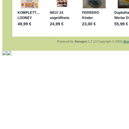
sammelspass.de/einladung/4B72FED814
jan-lukas:
geschrieben am: 28. 4. 2026 - 2
stimmt, jetzt fällt es mir auch ein
*Bussi*
Bonsaipanther:
geschrieben am: 28. 4. 202
So habe ich das in Erinnerung ... oder?
Bonsaipanther:
geschrieben am: 28. 4. 202
Nö, gabs nicht ... die 2020er EM oder WM w
Ferrero hat die aber trotzdem rausgebracht 
Powered by
4images
1.7.13 Copyright © 2002
4ho
jan-lukas:
geschrieben am: 28. 4. 2026 - 1
WM Sticker habe ich komplett, kommen die
Gab es zur WM 2022 keine Teamsticker ??
im Netz finde ich auch keine Info
jan-lukas:
geschrieben am: 26. 4. 2026 - 1
Bin gerade begeistert, Figuren kann man seh
klappt sehr gut mit dem Befehl - gerade ste
versucht es einfach mal mit ChatGPT, man k
erstellen.
jan-lukas:
geschrieben am: 26. 4. 2026 - 1
erledigt
Bonsaipanther:
geschrieben am: 26. 4. 202
Ordner Metallfiguren - den Hinweis oben bitt
jan-lukas:
geschrieben am: 25. 4. 2026 - 2
So, Umzug beendet, hoffe es läuft jetzt bes
Bitte achtet auf fehlende Bilder
Danke
Bonsaipanther:
geschrieben am: 20. 4. 202
NUR ist gut - habe 6 Stück gekauft und davo
Gibt jetzt auch die 3er-Handtaschen - sind m