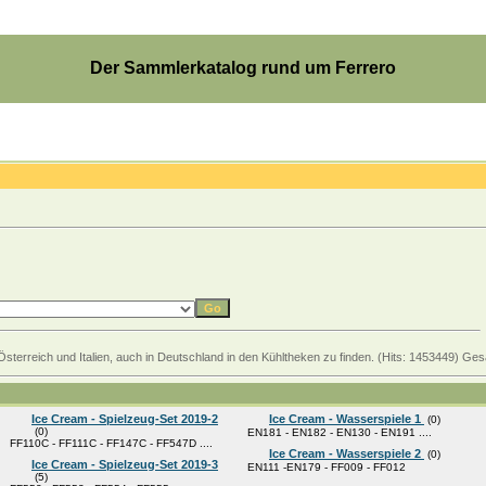
Der Sammlerkatalog rund um Ferrero
Österreich und Italien, auch in Deutschland in den Kühltheken zu finden. (Hits: 1453449) Ge
Ice Cream - Spielzeug-Set 2019-2
Ice Cream - Wasserspiele 1
(0)
(0)
EN181 - EN182 - EN130 - EN191 ....
FF110C - FF111C - FF147C - FF547D ....
Ice Cream - Wasserspiele 2
(0)
Ice Cream - Spielzeug-Set 2019-3
EN111 -EN179 - FF009 - FF012
(5)