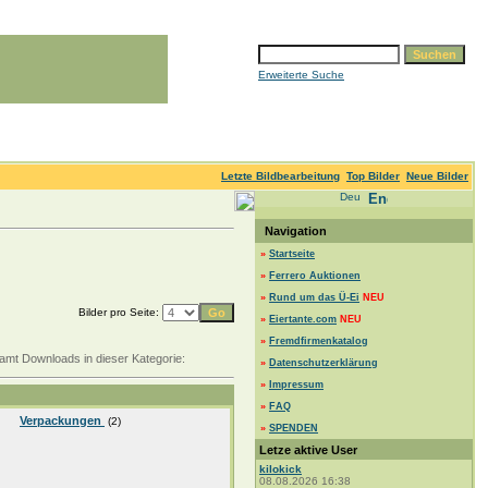
Erweiterte Suche
Letzte Bildbearbeitung
Top Bilder
Neue Bilder
Navigation
»
Startseite
»
Ferrero Auktionen
»
Rund um das Ü-Ei
NEU
Bilder pro Seite:
»
Eiertante.com
NEU
»
Fremdfirmenkatalog
samt Downloads in dieser Kategorie:
»
Datenschutzerklärung
»
Impressum
»
FAQ
Verpackungen
(2)
»
SPENDEN
Letze aktive User
kilokick
08.08.2026 16:38