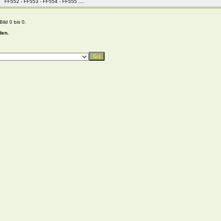
FF552 - FF553 - FF554 - FF555 ....
ild 0 bis 0.
den.