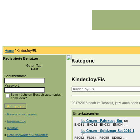
Home
/ KinderJoy/Eis
Registrierte Benutzer
Kategorie
Guten Tag!
Gast
Benutzername:
KinderJoy/Eis
Passwort:
Beim nächsten Besuch automatisch
anmelden?
2017/2018 noch im Testlauf, jetzt auch nach 
Unterkategorien
»
Password vergessen
Ice Cream - Fahrzeug-Set
(0)
»
Registrierung
EN031 - EN032 - EN033 - EN034 ....
»
Kontakt
Ice Cream - Spielzeug-Set 2019-1
(0)
»
Schlüsselwörter/Suchwörter:
FS052 - FS054 - FS055 - SD082 ....