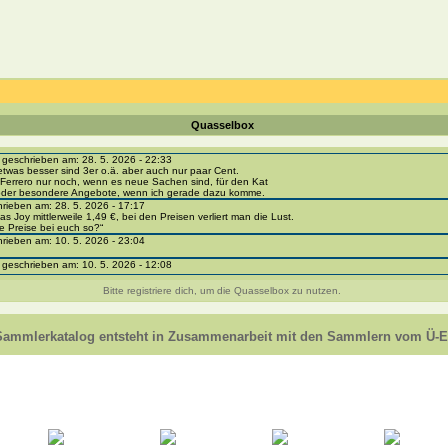
Quasselbox
eschrieben am: 28. 5. 2026 - 22:33
etwas besser sind 3er o.ä. aber auch nur paar Cent.
Ferrero nur noch, wenn es neue Sachen sind, für den Kat
 oder besondere Angebote, wenn ich gerade dazu komme.
ieben am: 28. 5. 2026 - 17:17
as Joy mittlerweile 1,49 €, bei den Preisen verliert man die Lust.
e Preise bei euch so?“
ieben am: 10. 5. 2026 - 23:04
eschrieben am: 10. 5. 2026 - 12:08
i-portal-sammlerkatalog.de/categories.php?cat_id=1043
- BPZ obere Reihe
Bitte registriere dich, um die Quasselbox zu nutzen.
e zur Strafe die nächsten 3 Monate keine Ü-Eier bekommen ;))
ieben am: 8. 5. 2026 - 12:01
 VC307, 310, 318 und 326 habe ich keine BPZ
Sammlerkatalog entsteht in Zusammenarbeit mit den Sammlern vom Ü-Ei
e leider weggeworfen *grrrr* ;)
ieben am: 29. 4. 2026 - 18:04
ro-
e/einladung/4B72FED814DD42F481659307EF984D5033DD87A60AD94E1389FBB91B6F2859C
ieben am: 28. 4. 2026 - 21:49
t es mir auch ein
eschrieben am: 28. 4. 2026 - 21:01
in Erinnerung ... oder?