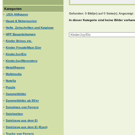
Kategorien
Gefunden: 0 Bild(er) auf 0 Seite(n). Angezeigt: B
»
.USA Altfiguren
In dieser Kategorie sind keine Bilder vorhan
»
Haupt & Nebenserien
»
Hefte, Zeitschriften und Kataloge
»
HPF Bauanleitungen
»
Kinder Brioss etc.
»
Kinder Freude/Maxi Eier
»
KinderJoy/Eis
»
KinderJoy/Merendero
»
Metallfiguren
»
Multimedia
»
Nutella
»
Puzzle
»
Sammelbilder
»
Sammelbilder ab 50'er
»
Sonstiges von Ferrero
»
Spielwelten
»
Spielzeug aus dem Ei
»
Spielzeug aus dem Ei (Euro)
»
Trucks von Ferrero