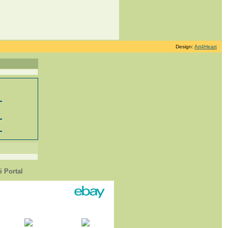
Design:
Art4Heart
 Portal
1